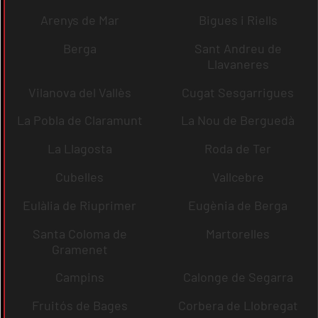
Arenys de Mar
Bigues i Riells
Berga
Sant Andreu de
Llavaneres
Vilanova del Vallès
Cugat Sesgarrigues
La Pobla de Claramunt
La Nou de Berguedà
La Llagosta
Roda de Ter
Cubelles
Vallcebre
Eulàlia de Riuprimer
Eugènia de Berga
Santa Coloma de
Martorelles
Gramenet
Campins
Calonge de Segarra
Fruitós de Bages
Corbera de Llobregat