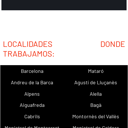
LOCALIDADES DONDE
TRABAJAMOS:
Barcelona
Mataró
Andreu de la Barca
Agustí de Lluçanès
Alpens
Alella
Aiguafreda
Bagà
Cabrils
Montornès del Vallès
Monistrol de Montserrat
Monistrol de Calders