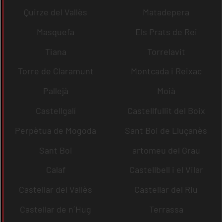
Quirze del Vallès
Matadepera
Masquefa
Els Prats de Rei
Tiana
Torrelavit
Torre de Claramunt
Montcada i Reixac
Pallejà
Moià
Castellgalí
Castellfullit del Boix
Perpètua de Mogoda
Sant Boi de Lluçanès
Sant Boi
artomeu del Grau
Calaf
Castellbell i el Vilar
Castellar del Vallès
Castellar del Riu
Castellar de n´Hug
Terrassa