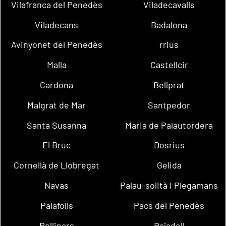
Vilafranca del Penedès
Viladecavalls
Viladecans
Badalona
Avinyonet del Penedès
rrius
Malla
Castellcir
Cardona
Bellprat
Malgrat de Mar
Santpedor
Santa Susanna
Maria de Palautordera
El Bruc
Dosrius
Cornellà de Llobregat
Gelida
Navas
Palau-solità i Plegamans
Palafolls
Pacs del Penedès
Rellinars
Rajadell