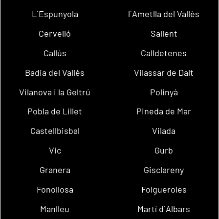
L´Espunyola
l´Ametlla del Vallès
Cervelló
Sallent
Callús
Calldetenes
Badia del Vallès
Vilassar de Dalt
Vilanova i la Geltrú
Polinyà
Pobla de Lillet
Pineda de Mar
Castellbisbal
Vilada
Vic
Gurb
Granera
Gisclareny
Fonollosa
Folgueroles
Manlleu
Martí d´Albars