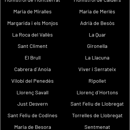
Maria de Miralles
Maria de Merlès
Margarida i els Monjos
Adrià de Besòs
La Roca del Vallès
La Quar
Sant Climent
Gironella
El Brull
La Llacuna
Cabrera d´Anoia
Viver i Serrateix
Vilobí del Penedès
Ripollet
Llorenç Savall
Llorenç d´Hortons
Just Desvern
Sant Feliu de Llobregat
Sant Feliu de Codines
Torrelles de Llobregat
Maria de Besora
Sentmenat