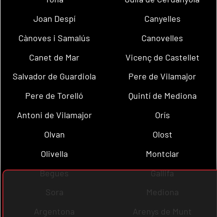
Joan Despí
Canyelles
Cànoves i Samalús
Canovelles
Canet de Mar
Vicenç de Castellet
Salvador de Guardiola
Pere de Vilamajor
Pere de Torelló
Quintí de Mediona
Antoni de Vilamajor
Orís
Olvan
Olost
Olivella
Montclar
Begues
Gallifa
Sora
Mediona
Argentona
Arenys de Munt