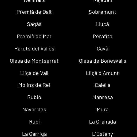
Premià de Dalt
Sobremunt
Sagàs
Lluçà
Premià de Mar
Perafita
Parets del Vallès
Gavà
Olesa de Montserrat
Olesa de Bonesvalls
Lliçà de Vall
Lliçà d´Amunt
Molins de Rei
Calella
Rubió
Manresa
Navarcles
Mura
Rubí
La Granada
La Garriga
L´Estany