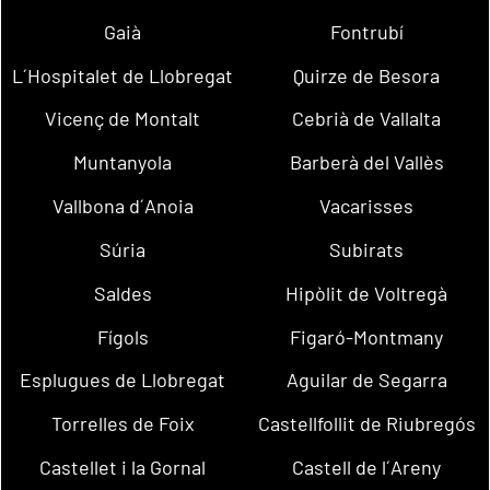
Gaià
Fontrubí
L´Hospitalet de Llobregat
Quirze de Besora
Vicenç de Montalt
Cebrià de Vallalta
Muntanyola
Barberà del Vallès
Vallbona d´Anoia
Vacarisses
Súria
Subirats
Saldes
Hipòlit de Voltregà
Fígols
Figaró-Montmany
Esplugues de Llobregat
Aguilar de Segarra
Torrelles de Foix
Castellfollit de Riubregós
Castellet i la Gornal
Castell de l´Areny