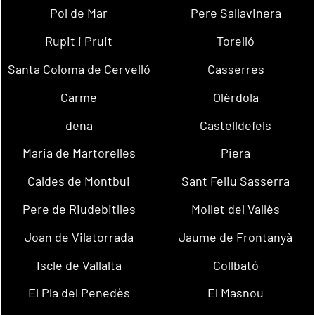
Pol de Mar
Pere Sallavinera
Rupit i Pruit
Torelló
Santa Coloma de Cervelló
Casserres
Carme
Olèrdola
dena
Castelldefels
Maria de Martorelles
Piera
Caldes de Montbui
Sant Feliu Sasserra
Pere de Riudebitlles
Mollet del Vallès
Joan de Vilatorrada
Jaume de Frontanyà
Iscle de Vallalta
Collbató
El Pla del Penedès
El Masnou