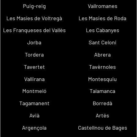
Puig-reig
Vallromanes
Les Masíes de Voltregà
Les Masies de Roda
Les Franqueses del Vallès
Les Cabanyes
Jorba
Sant Celoni
Tordera
Abrera
Tavertet
Tavèrnoles
Vallirana
Montesquiu
Montmeló
Talamanca
Tagamanent
Borredà
Avià
Artés
Argençola
Castellnou de Bages