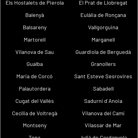
Els Hostalets de Pierola
El Prat de Llobregat
Balenyà
Eulàlia de Ronçana
Balsareny
Vallgorguina
Martorell
Marganell
Vilanova de Sau
Guardiola de Berguedà
Gualba
Granollers
Maria de Corcó
Sant Esteve Sesrovires
Palautordera
Sabadell
Cugat del Vallès
Sadurní d´Anoia
Cecília de Voltregà
Vilanova del Camí
Montseny
Vilassar de Mar
Tona
Julià de Cerdanyola