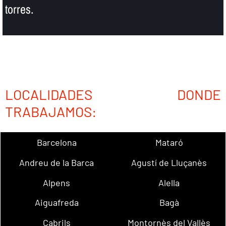
torres.
LOCALIDADES DONDE
TRABAJAMOS:
Barcelona
Mataró
Andreu de la Barca
Agustí de Lluçanès
Alpens
Alella
Aiguafreda
Bagà
Cabrils
Montornès del Vallès