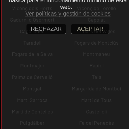
básica para el funcionamiento mínimo de esta
web.
Vicenç dels Horts
Vicenç de Torelló
Ver políticas y gestión de cookies
Sadurní d´Osormort
Capolat
RECHAZAR
ACEPTAR
Capellades
Llinars del Vallès
Taradell
Fogars de Montclús
Fogars de la Selva
Montmaneu
Montmajor
Papiol
Palma de Cervelló
Teià
Montgat
Margarida de Montbui
Martí Sarroca
Martí de Tous
Martí de Centelles
Castellolí
Puigdàlber
Fe del Penedès