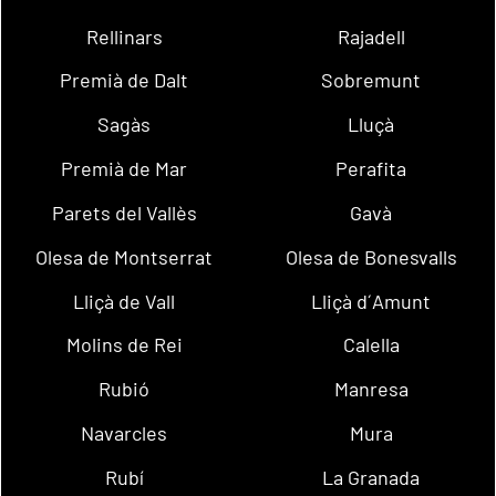
Rellinars
Rajadell
Premià de Dalt
Sobremunt
Sagàs
Lluçà
Premià de Mar
Perafita
Parets del Vallès
Gavà
Olesa de Montserrat
Olesa de Bonesvalls
Lliçà de Vall
Lliçà d´Amunt
Molins de Rei
Calella
Rubió
Manresa
Navarcles
Mura
Rubí
La Granada