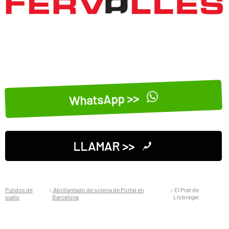
WhatsApp >>
LLAMAR >>
Pulidos de
Abrillantado de soleria de Portal en
El Prat de
suelo
Barcelona
Llobregat