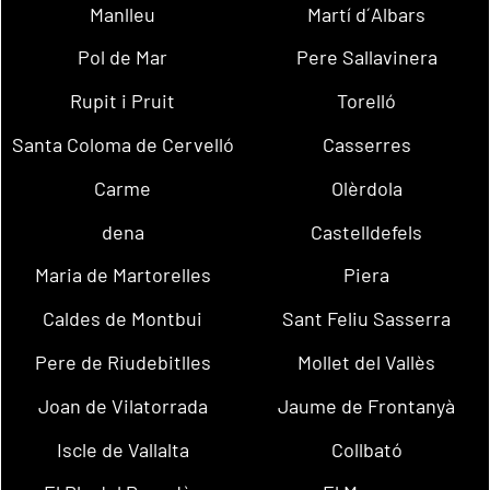
Manlleu
Martí d´Albars
Pol de Mar
Pere Sallavinera
Rupit i Pruit
Torelló
Santa Coloma de Cervelló
Casserres
Carme
Olèrdola
dena
Castelldefels
Maria de Martorelles
Piera
Caldes de Montbui
Sant Feliu Sasserra
Pere de Riudebitlles
Mollet del Vallès
Joan de Vilatorrada
Jaume de Frontanyà
Iscle de Vallalta
Collbató