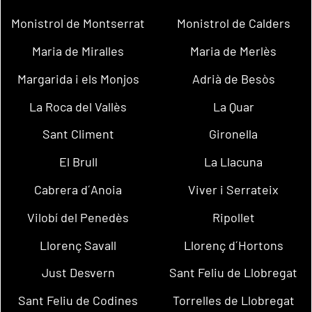
Monistrol de Montserrat
Monistrol de Calders
Maria de Miralles
Maria de Merlès
Margarida i els Monjos
Adrià de Besòs
La Roca del Vallès
La Quar
Sant Climent
Gironella
El Brull
La Llacuna
Cabrera d´Anoia
Viver i Serrateix
Vilobí del Penedès
Ripollet
Llorenç Savall
Llorenç d´Hortons
Just Desvern
Sant Feliu de Llobregat
Sant Feliu de Codines
Torrelles de Llobregat