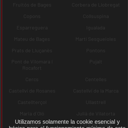
Fruitós de Bages
Corbera de Llobregat
Copons
Collsuspina
Esparreguera
Igualada
Mateu de Bages
Martí Sesgueioles
Prats de Lluçanès
Pontons
Pont de Vilomara i
Pujalt
Rocafort
Cercs
Centelles
Castellví de Rosanes
Castellví de la Marca
Castellterçol
Ullastrell
Maria d´Oló
Julià de Vilatorta
Utilizamos solamente la cookie esencial y
Cardedeu
Pere de Ribes