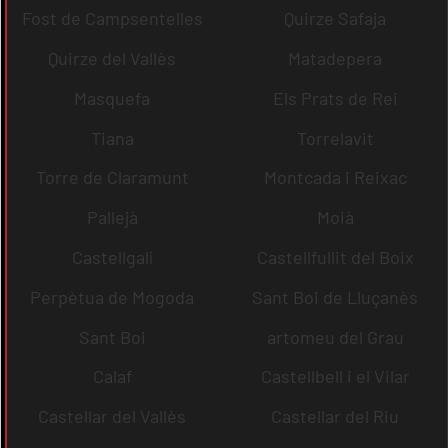
Fost de Campsentelles
Quirze Safaja
Quirze del Vallès
Matadepera
Masquefa
Els Prats de Rei
Tiana
Torrelavit
Torre de Claramunt
Montcada i Reixac
Pallejà
Moià
Castellgalí
Castellfullit del Boix
Perpètua de Mogoda
Sant Boi de Lluçanès
Sant Boi
artomeu del Grau
Calaf
Castellbell i el Vilar
Castellar del Vallès
Castellar del Riu