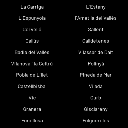
La Garriga
L´Estany
L´Espunyola
l´Ametlla del Vallès
Cervelló
Sallent
Callús
Calldetenes
Badia del Vallès
Vilassar de Dalt
Vilanova i la Geltrú
Polinyà
Pobla de Lillet
Pineda de Mar
Castellbisbal
Vilada
Vic
Gurb
Granera
Gisclareny
Fonollosa
Folgueroles