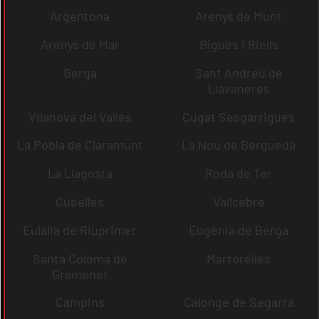
Argentona
Arenys de Munt
Arenys de Mar
Bigues i Riells
Berga
Sant Andreu de
Llavaneres
Vilanova del Vallès
Cugat Sesgarrigues
La Pobla de Claramunt
La Nou de Berguedà
La Llagosta
Roda de Ter
Cubelles
Vallcebre
Eulàlia de Riuprimer
Eugènia de Berga
Santa Coloma de
Martorelles
Gramenet
Campins
Calonge de Segarra