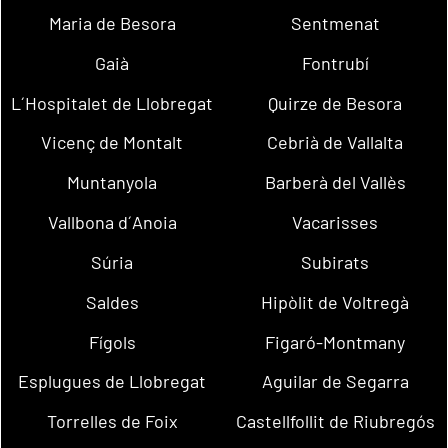
Maria de Besora
Sentmenat
Gaià
Fontrubí
L´Hospitalet de Llobregat
Quirze de Besora
Vicenç de Montalt
Cebrià de Vallalta
Muntanyola
Barberà del Vallès
Vallbona d´Anoia
Vacarisses
Súria
Subirats
Saldes
Hipòlit de Voltregà
Fígols
Figaró-Montmany
Esplugues de Llobregat
Aguilar de Segarra
Torrelles de Foix
Castellfollit de Riubregós