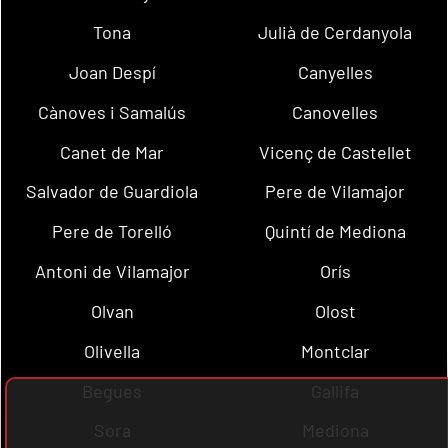
Tona
Julià de Cerdanyola
Joan Despí
Canyelles
Cànoves i Samalús
Canovelles
Canet de Mar
Vicenç de Castellet
Salvador de Guardiola
Pere de Vilamajor
Pere de Torelló
Quintí de Mediona
Antoni de Vilamajor
Orís
Olvan
Olost
Olivella
Montclar
Begues
Gallifa
Sora
Mediona