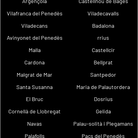
Argençola
Castellnou de Bages
Vilafranca del Penedès
Viladecavalls
Viladecans
Badalona
Avinyonet del Penedès
rrius
Malla
Castellcir
Cardona
Bellprat
Malgrat de Mar
Santpedor
Santa Susanna
Maria de Palautordera
El Bruc
Dosrius
Cornellà de Llobregat
Gelida
Navas
Palau-solità i Plegamans
Palafolls
Pacs del Penedès