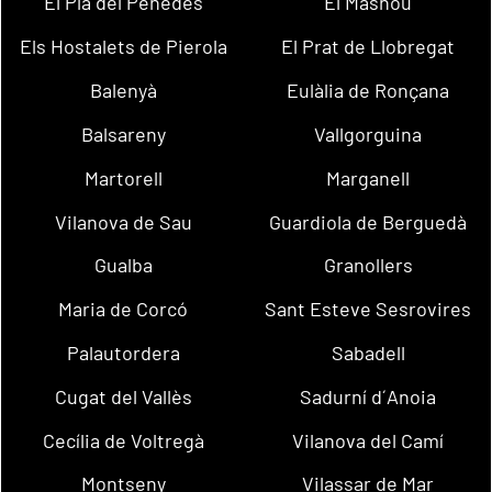
El Pla del Penedès
El Masnou
Els Hostalets de Pierola
El Prat de Llobregat
Balenyà
Eulàlia de Ronçana
Balsareny
Vallgorguina
Martorell
Marganell
Vilanova de Sau
Guardiola de Berguedà
Gualba
Granollers
Maria de Corcó
Sant Esteve Sesrovires
Palautordera
Sabadell
Cugat del Vallès
Sadurní d´Anoia
Cecília de Voltregà
Vilanova del Camí
Montseny
Vilassar de Mar