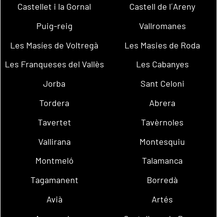
Castellet i la Gornal
Castell de l´Areny
Puig-reig
Vallromanes
Les Masíes de Voltregà
Les Masies de Roda
Les Franqueses del Vallès
Les Cabanyes
Jorba
Sant Celoni
Tordera
Abrera
Tavertet
Tavèrnoles
Vallirana
Montesquiu
Montmeló
Talamanca
Tagamanent
Borredà
Avià
Artés