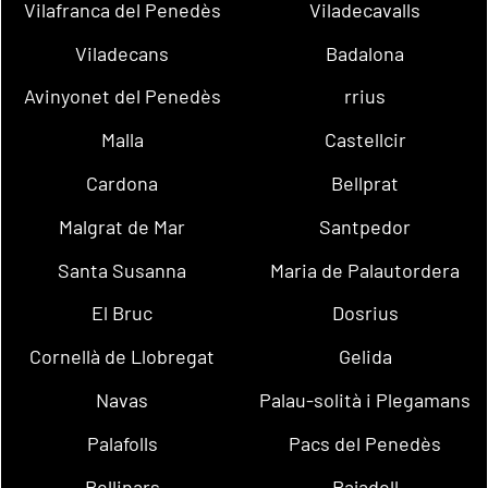
Vilafranca del Penedès
Viladecavalls
Viladecans
Badalona
Avinyonet del Penedès
rrius
Malla
Castellcir
Cardona
Bellprat
Malgrat de Mar
Santpedor
Santa Susanna
Maria de Palautordera
El Bruc
Dosrius
Cornellà de Llobregat
Gelida
Navas
Palau-solità i Plegamans
Palafolls
Pacs del Penedès
Rellinars
Rajadell