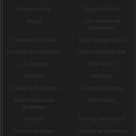
Arenys de Mar
Bigues i Riells
Berga
Sant Andreu de
Llavaneres
Vilanova del Vallès
Cugat Sesgarrigues
La Pobla de Claramunt
La Nou de Berguedà
La Llagosta
Roda de Ter
Cubelles
Vallcebre
Eulàlia de Riuprimer
Eugènia de Berga
Santa Coloma de
Martorelles
Gramenet
Campins
Calonge de Segarra
Fruitós de Bages
Corbera de Llobregat