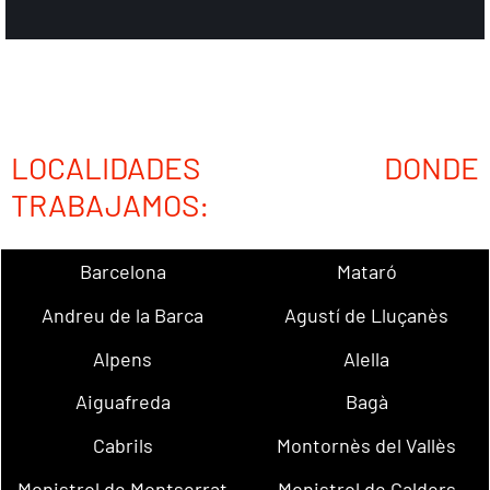
LOCALIDADES DONDE
TRABAJAMOS:
Barcelona
Mataró
Andreu de la Barca
Agustí de Lluçanès
Alpens
Alella
Aiguafreda
Bagà
Cabrils
Montornès del Vallès
Monistrol de Montserrat
Monistrol de Calders