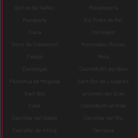
Quirze del Vallès
Matadepera
Masquefa
Els Prats de Rei
Tiana
Torrelavit
Torre de Claramunt
Montcada i Reixac
Pallejà
Moià
Castellgalí
Castellfullit del Boix
Perpètua de Mogoda
Sant Boi de Lluçanès
Sant Boi
artomeu del Grau
Calaf
Castellbell i el Vilar
Castellar del Vallès
Castellar del Riu
Castellar de n´Hug
Terrassa