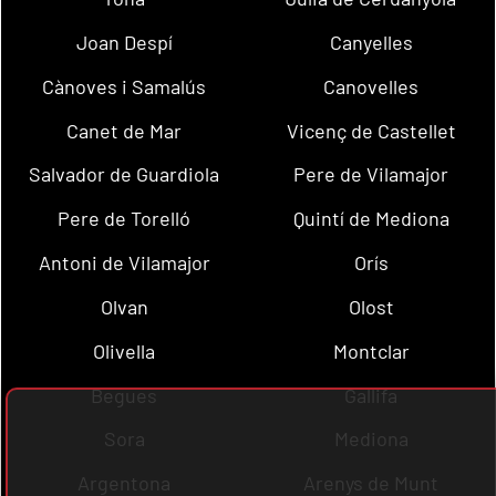
Joan Despí
Canyelles
Cànoves i Samalús
Canovelles
Canet de Mar
Vicenç de Castellet
Salvador de Guardiola
Pere de Vilamajor
Pere de Torelló
Quintí de Mediona
Antoni de Vilamajor
Orís
Olvan
Olost
Olivella
Montclar
Begues
Gallifa
Sora
Mediona
Argentona
Arenys de Munt