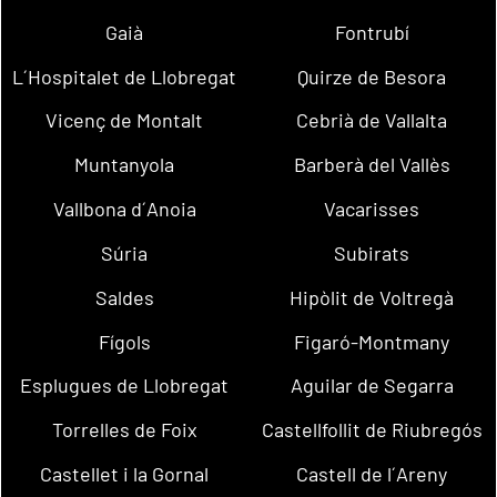
Gaià
Fontrubí
L´Hospitalet de Llobregat
Quirze de Besora
Vicenç de Montalt
Cebrià de Vallalta
Muntanyola
Barberà del Vallès
Vallbona d´Anoia
Vacarisses
Súria
Subirats
Saldes
Hipòlit de Voltregà
Fígols
Figaró-Montmany
Esplugues de Llobregat
Aguilar de Segarra
Torrelles de Foix
Castellfollit de Riubregós
Castellet i la Gornal
Castell de l´Areny