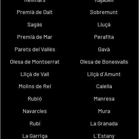
Premià de Dalt
Sobremunt
Sagàs
Lluçà
Premià de Mar
Perafita
Parets del Vallès
Gavà
Olesa de Montserrat
Olesa de Bonesvalls
Lliçà de Vall
Lliçà d´Amunt
Molins de Rei
Calella
Rubió
Manresa
Navarcles
Mura
Rubí
La Granada
La Garriga
L´Estany