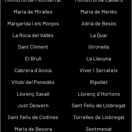
Maria de Miralles
Maria de Merlès
Margarida i els Monjos
Adrià de Besòs
La Roca del Vallès
La Quar
Sant Climent
Gironella
El Brull
La Llacuna
Cabrera d´Anoia
Viver i Serrateix
Vilobí del Penedès
Ripollet
Llorenç Savall
Llorenç d´Hortons
Just Desvern
Sant Feliu de Llobregat
Sant Feliu de Codines
Torrelles de Llobregat
Maria de Besora
Sentmenat