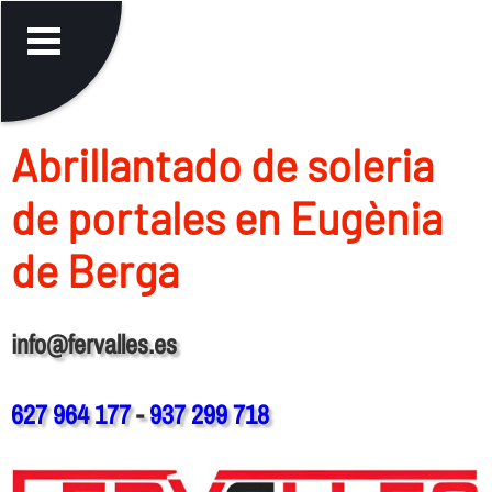
Abrillantado de soleria
de portales en Eugènia
de Berga
info@fervalles.es
627 964 177
-
937 299 718