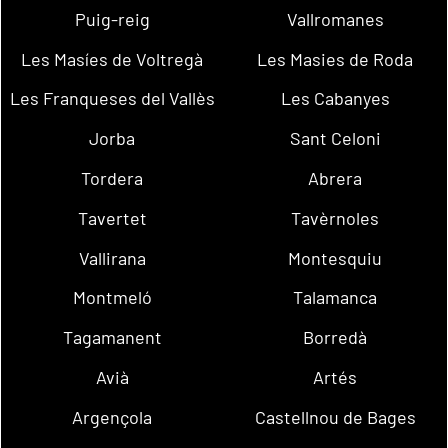
Puig-reig
Vallromanes
Les Masíes de Voltregà
Les Masies de Roda
Les Franqueses del Vallès
Les Cabanyes
Jorba
Sant Celoni
Tordera
Abrera
Tavertet
Tavèrnoles
Vallirana
Montesquiu
Montmeló
Talamanca
Tagamanent
Borredà
Avià
Artés
Argençola
Castellnou de Bages