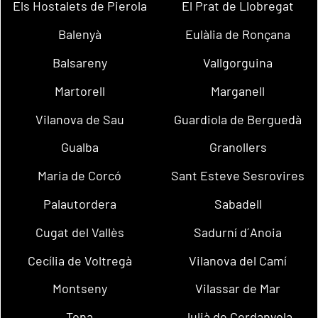
Els Hostalets de Pierola
El Prat de Llobregat
Balenyà
Eulàlia de Ronçana
Balsareny
Vallgorguina
Martorell
Marganell
Vilanova de Sau
Guardiola de Berguedà
Gualba
Granollers
Maria de Corcó
Sant Esteve Sesrovires
Palautordera
Sabadell
Cugat del Vallès
Sadurní d´Anoia
Cecília de Voltregà
Vilanova del Camí
Montseny
Vilassar de Mar
Tona
Julià de Cerdanyola