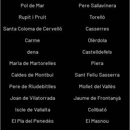
Pol de Mar
Pere Sallavinera
Rupit i Pruit
Torelló
Santa Coloma de Cervelló
Casserres
Carme
Olèrdola
dena
Castelldefels
Maria de Martorelles
Piera
Caldes de Montbui
Sant Feliu Sasserra
Pere de Riudebitlles
Mollet del Vallès
Joan de Vilatorrada
Jaume de Frontanyà
Iscle de Vallalta
Collbató
El Pla del Penedès
El Masnou