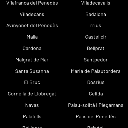
Vilafranca del Penedès
Viladecavalls
Viladecans
Badalona
Avinyonet del Penedès
rrius
Malla
Castellcir
Cardona
Bellprat
Malgrat de Mar
Santpedor
Santa Susanna
Maria de Palautordera
El Bruc
Dosrius
Cornellà de Llobregat
Gelida
Navas
Palau-solità i Plegamans
Palafolls
Pacs del Penedès
Rellinars
Rajadell