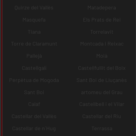
Quirze del Vallès
Matadepera
Masquefa
Els Prats de Rei
Tiana
Torrelavit
Torre de Claramunt
Montcada i Reixac
Pallejà
Moià
Castellgalí
Castellfullit del Boix
Perpètua de Mogoda
Sant Boi de Lluçanès
Sant Boi
artomeu del Grau
Calaf
Castellbell i el Vilar
Castellar del Vallès
Castellar del Riu
Castellar de n´Hug
Terrassa