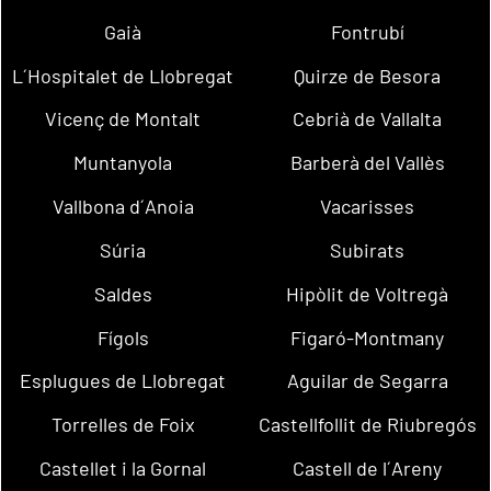
Gaià
Fontrubí
L´Hospitalet de Llobregat
Quirze de Besora
Vicenç de Montalt
Cebrià de Vallalta
Muntanyola
Barberà del Vallès
Vallbona d´Anoia
Vacarisses
Súria
Subirats
Saldes
Hipòlit de Voltregà
Fígols
Figaró-Montmany
Esplugues de Llobregat
Aguilar de Segarra
Torrelles de Foix
Castellfollit de Riubregós
Castellet i la Gornal
Castell de l´Areny