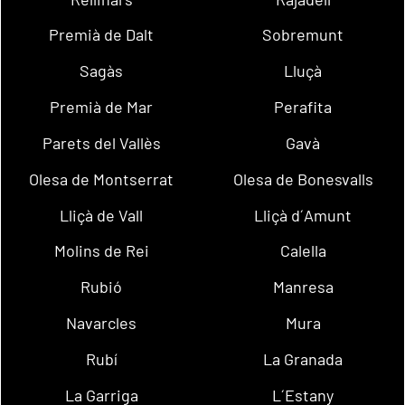
Premià de Dalt
Sobremunt
Sagàs
Lluçà
Premià de Mar
Perafita
Parets del Vallès
Gavà
Olesa de Montserrat
Olesa de Bonesvalls
Lliçà de Vall
Lliçà d´Amunt
Molins de Rei
Calella
Rubió
Manresa
Navarcles
Mura
Rubí
La Granada
La Garriga
L´Estany