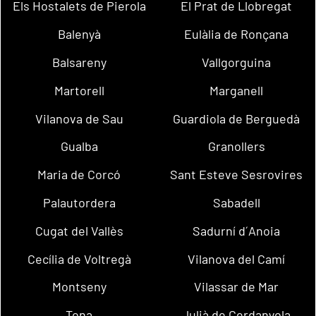
Els Hostalets de Pierola
El Prat de Llobregat
Balenyà
Eulàlia de Ronçana
Balsareny
Vallgorguina
Martorell
Marganell
Vilanova de Sau
Guardiola de Berguedà
Gualba
Granollers
Maria de Corcó
Sant Esteve Sesrovires
Palautordera
Sabadell
Cugat del Vallès
Sadurní d´Anoia
Cecília de Voltregà
Vilanova del Camí
Montseny
Vilassar de Mar
Tona
Julià de Cerdanyola