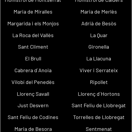
Maria de Miralles
Maria de Merlès
Margarida i els Monjos
Adrià de Besòs
La Roca del Vallès
La Quar
Sant Climent
Gironella
El Brull
La Llacuna
Cabrera d´Anoia
Viver i Serrateix
Vilobí del Penedès
Ripollet
Llorenç Savall
Llorenç d´Hortons
Just Desvern
Sant Feliu de Llobregat
Sant Feliu de Codines
Torrelles de Llobregat
Maria de Besora
Sentmenat