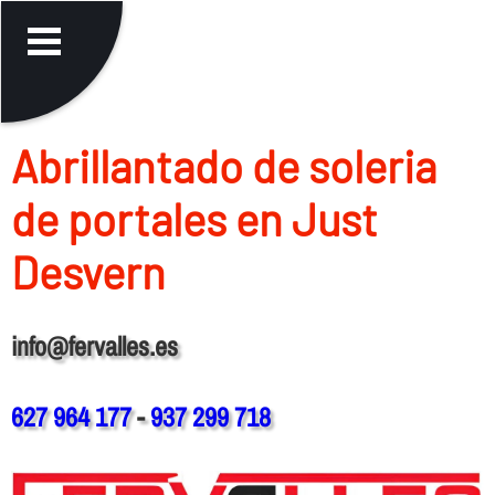
Abrillantado de soleria
de portales en Just
Desvern
info@fervalles.es
627 964 177
-
937 299 718