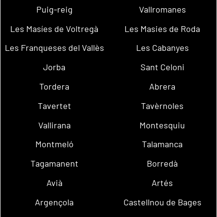
Puig-reig
Vallromanes
Les Masíes de Voltregà
Les Masies de Roda
Les Franqueses del Vallès
Les Cabanyes
Jorba
Sant Celoni
Tordera
Abrera
Tavertet
Tavèrnoles
Vallirana
Montesquiu
Montmeló
Talamanca
Tagamanent
Borredà
Avià
Artés
Argençola
Castellnou de Bages