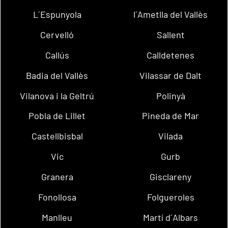
L´Espunyola
l´Ametlla del Vallès
Cervelló
Sallent
Callús
Calldetenes
Badia del Vallès
Vilassar de Dalt
Vilanova i la Geltrú
Polinyà
Pobla de Lillet
Pineda de Mar
Castellbisbal
Vilada
Vic
Gurb
Granera
Gisclareny
Fonollosa
Folgueroles
Manlleu
Martí d´Albars