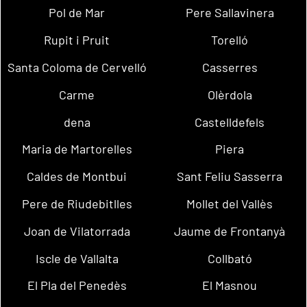
Pol de Mar
Pere Sallavinera
Rupit i Pruit
Torelló
Santa Coloma de Cervelló
Casserres
Carme
Olèrdola
dena
Castelldefels
Maria de Martorelles
Piera
Caldes de Montbui
Sant Feliu Sasserra
Pere de Riudebitlles
Mollet del Vallès
Joan de Vilatorrada
Jaume de Frontanyà
Iscle de Vallalta
Collbató
El Pla del Penedès
El Masnou