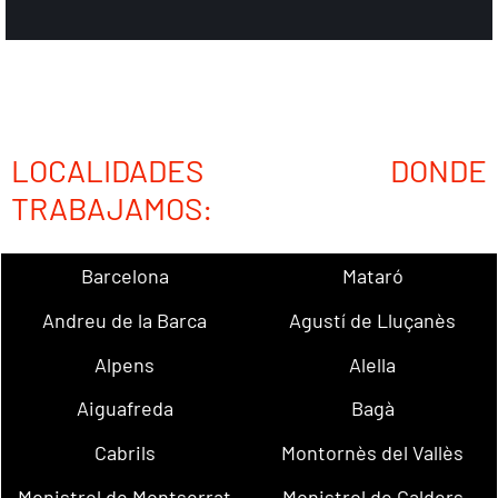
LOCALIDADES DONDE
TRABAJAMOS:
Barcelona
Mataró
Andreu de la Barca
Agustí de Lluçanès
Alpens
Alella
Aiguafreda
Bagà
Cabrils
Montornès del Vallès
Monistrol de Montserrat
Monistrol de Calders