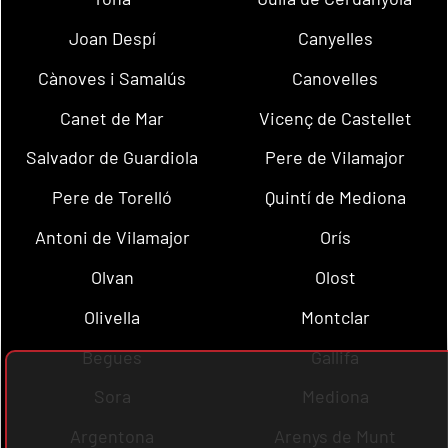
Joan Despí
Canyelles
Cànoves i Samalús
Canovelles
Canet de Mar
Vicenç de Castellet
Salvador de Guardiola
Pere de Vilamajor
Pere de Torelló
Quintí de Mediona
Antoni de Vilamajor
Orís
Olvan
Olost
Olivella
Montclar
Begues
Gallifa
Sora
Mediona
Argentona
Arenys de Munt