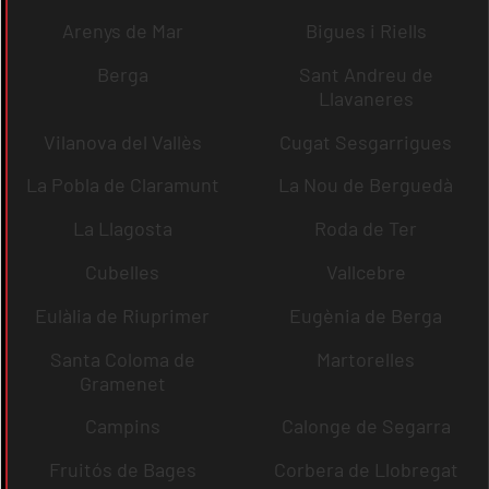
Arenys de Mar
Bigues i Riells
Berga
Sant Andreu de
Llavaneres
Vilanova del Vallès
Cugat Sesgarrigues
La Pobla de Claramunt
La Nou de Berguedà
La Llagosta
Roda de Ter
Cubelles
Vallcebre
Eulàlia de Riuprimer
Eugènia de Berga
Santa Coloma de
Martorelles
Gramenet
Campins
Calonge de Segarra
Fruitós de Bages
Corbera de Llobregat