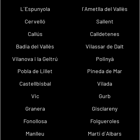
L´Espunyola
l´Ametlla del Vallès
Cervelló
Sallent
Callús
Calldetenes
Badia del Vallès
Vilassar de Dalt
Vilanova i la Geltrú
Polinyà
Pobla de Lillet
Pineda de Mar
Castellbisbal
Vilada
Vic
Gurb
Granera
Gisclareny
Fonollosa
Folgueroles
Manlleu
Martí d´Albars