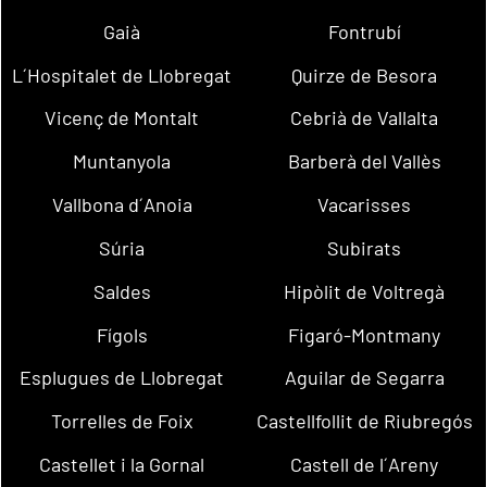
Gaià
Fontrubí
L´Hospitalet de Llobregat
Quirze de Besora
Vicenç de Montalt
Cebrià de Vallalta
Muntanyola
Barberà del Vallès
Vallbona d´Anoia
Vacarisses
Súria
Subirats
Saldes
Hipòlit de Voltregà
Fígols
Figaró-Montmany
Esplugues de Llobregat
Aguilar de Segarra
Torrelles de Foix
Castellfollit de Riubregós
Castellet i la Gornal
Castell de l´Areny