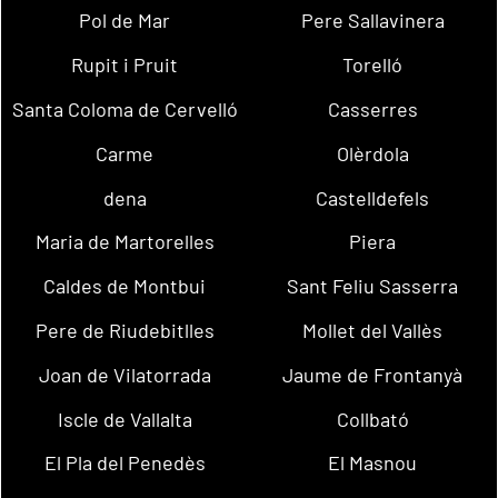
Pol de Mar
Pere Sallavinera
Rupit i Pruit
Torelló
Santa Coloma de Cervelló
Casserres
Carme
Olèrdola
dena
Castelldefels
Maria de Martorelles
Piera
Caldes de Montbui
Sant Feliu Sasserra
Pere de Riudebitlles
Mollet del Vallès
Joan de Vilatorrada
Jaume de Frontanyà
Iscle de Vallalta
Collbató
El Pla del Penedès
El Masnou