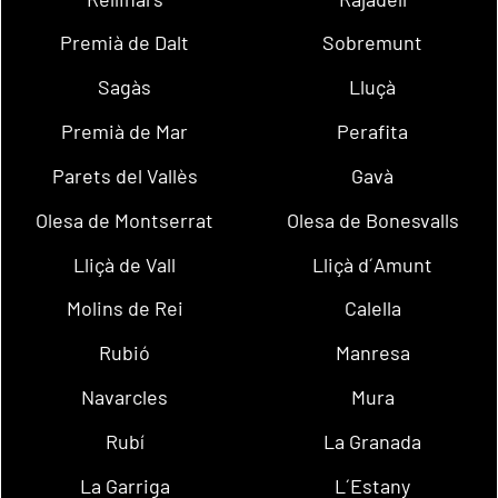
Premià de Dalt
Sobremunt
Sagàs
Lluçà
Premià de Mar
Perafita
Parets del Vallès
Gavà
Olesa de Montserrat
Olesa de Bonesvalls
Lliçà de Vall
Lliçà d´Amunt
Molins de Rei
Calella
Rubió
Manresa
Navarcles
Mura
Rubí
La Granada
La Garriga
L´Estany