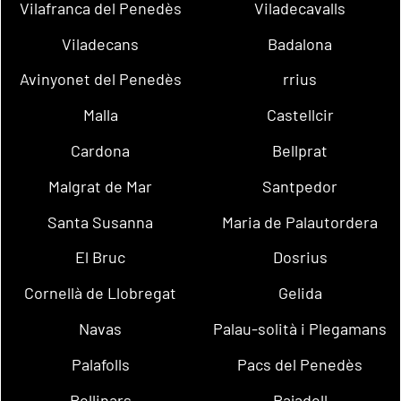
Vilafranca del Penedès
Viladecavalls
Viladecans
Badalona
Avinyonet del Penedès
rrius
Malla
Castellcir
Cardona
Bellprat
Malgrat de Mar
Santpedor
Santa Susanna
Maria de Palautordera
El Bruc
Dosrius
Cornellà de Llobregat
Gelida
Navas
Palau-solità i Plegamans
Palafolls
Pacs del Penedès
Rellinars
Rajadell