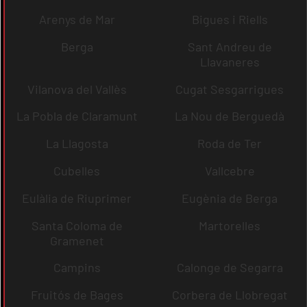
Arenys de Mar
Bigues i Riells
Berga
Sant Andreu de
Llavaneres
Vilanova del Vallès
Cugat Sesgarrigues
La Pobla de Claramunt
La Nou de Berguedà
La Llagosta
Roda de Ter
Cubelles
Vallcebre
Eulàlia de Riuprimer
Eugènia de Berga
Santa Coloma de
Martorelles
Gramenet
Campins
Calonge de Segarra
Fruitós de Bages
Corbera de Llobregat