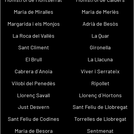
Maria de Miralles
Maria de Merlès
Margarida i els Monjos
Adrià de Besòs
La Roca del Vallès
La Quar
Sant Climent
Gironella
El Brull
La Llacuna
Cabrera d´Anoia
Viver i Serrateix
Vilobí del Penedès
Ripollet
Llorenç Savall
Llorenç d´Hortons
Just Desvern
Sant Feliu de Llobregat
Sant Feliu de Codines
Torrelles de Llobregat
Maria de Besora
Sentmenat