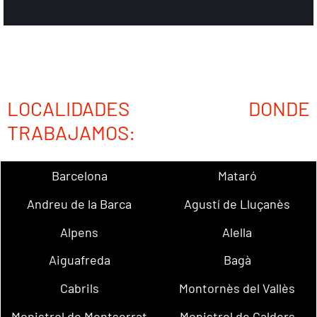
LOCALIDADES DONDE
TRABAJAMOS:
Barcelona
Mataró
Andreu de la Barca
Agustí de Lluçanès
Alpens
Alella
Aiguafreda
Bagà
Cabrils
Montornès del Vallès
Monistrol de Montserrat
Monistrol de Calders