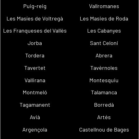
Puig-reig
Vallromanes
Les Masíes de Voltregà
Les Masies de Roda
Les Franqueses del Vallès
Les Cabanyes
Jorba
Sant Celoni
Tordera
Abrera
Tavertet
Tavèrnoles
Vallirana
Montesquiu
Montmeló
Talamanca
Tagamanent
Borredà
Avià
Artés
Argençola
Castellnou de Bages