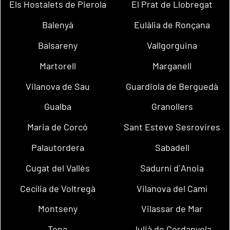
Els Hostalets de Pierola
El Prat de Llobregat
Balenyà
Eulàlia de Ronçana
Balsareny
Vallgorguina
Martorell
Marganell
Vilanova de Sau
Guardiola de Berguedà
Gualba
Granollers
Maria de Corcó
Sant Esteve Sesrovires
Palautordera
Sabadell
Cugat del Vallès
Sadurní d´Anoia
Cecília de Voltregà
Vilanova del Camí
Montseny
Vilassar de Mar
Tona
Julià de Cerdanyola