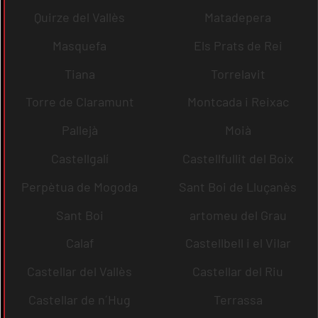
Quirze del Vallès
Matadepera
Masquefa
Els Prats de Rei
Tiana
Torrelavit
Torre de Claramunt
Montcada i Reixac
Pallejà
Moià
Castellgalí
Castellfullit del Boix
Perpètua de Mogoda
Sant Boi de Lluçanès
Sant Boi
artomeu del Grau
Calaf
Castellbell i el Vilar
Castellar del Vallès
Castellar del Riu
Castellar de n´Hug
Terrassa