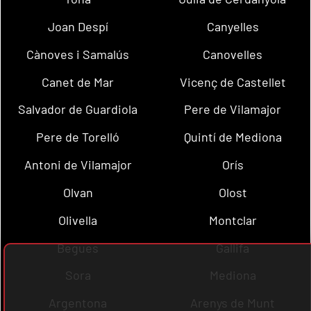
Joan Despí
Canyelles
Cànoves i Samalús
Canovelles
Canet de Mar
Vicenç de Castellet
Salvador de Guardiola
Pere de Vilamajor
Pere de Torelló
Quintí de Mediona
Antoni de Vilamajor
Orís
Olvan
Olost
Olivella
Montclar
Begues
Gallifa
Sora
Mediona
Argentona
Arenys de Munt