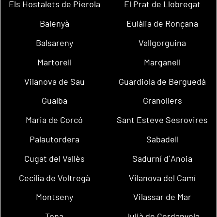
Els Hostalets de Pierola
El Prat de Llobregat
Balenyà
Eulàlia de Ronçana
Balsareny
Vallgorguina
Martorell
Marganell
Vilanova de Sau
Guardiola de Berguedà
Gualba
Granollers
Maria de Corcó
Sant Esteve Sesrovires
Palautordera
Sabadell
Cugat del Vallès
Sadurní d´Anoia
Cecília de Voltregà
Vilanova del Camí
Montseny
Vilassar de Mar
Tona
Julià de Cerdanyola