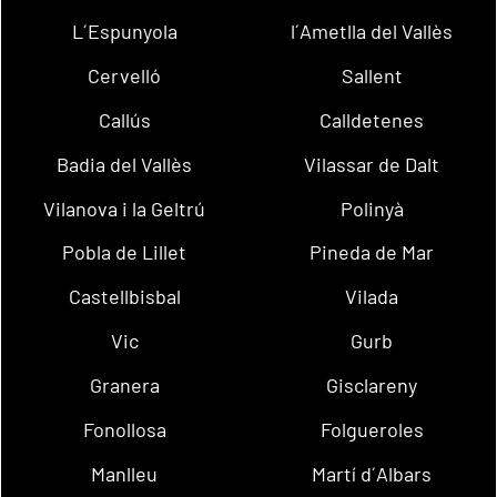
L´Espunyola
l´Ametlla del Vallès
Cervelló
Sallent
Callús
Calldetenes
Badia del Vallès
Vilassar de Dalt
Vilanova i la Geltrú
Polinyà
Pobla de Lillet
Pineda de Mar
Castellbisbal
Vilada
Vic
Gurb
Granera
Gisclareny
Fonollosa
Folgueroles
Manlleu
Martí d´Albars