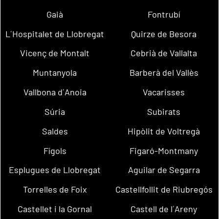
Gaià
Fontrubí
L´Hospitalet de Llobregat
Quirze de Besora
Vicenç de Montalt
Cebrià de Vallalta
Muntanyola
Barberà del Vallès
Vallbona d´Anoia
Vacarisses
Súria
Subirats
Saldes
Hipòlit de Voltregà
Fígols
Figaró-Montmany
Esplugues de Llobregat
Aguilar de Segarra
Torrelles de Foix
Castellfollit de Riubregós
Castellet i la Gornal
Castell de l´Areny