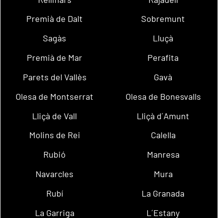
Premià de Dalt
Sobremunt
Sagàs
Lluçà
Premià de Mar
Perafita
Parets del Vallès
Gavà
Olesa de Montserrat
Olesa de Bonesvalls
Lliçà de Vall
Lliçà d´Amunt
Molins de Rei
Calella
Rubió
Manresa
Navarcles
Mura
Rubí
La Granada
La Garriga
L´Estany