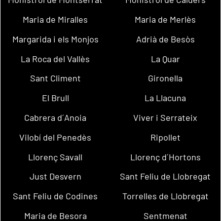
Maria de Miralles
Maria de Merlès
Margarida i els Monjos
Adrià de Besòs
La Roca del Vallès
La Quar
Sant Climent
Gironella
El Brull
La Llacuna
Cabrera d´Anoia
Viver i Serrateix
Vilobí del Penedès
Ripollet
Llorenç Savall
Llorenç d´Hortons
Just Desvern
Sant Feliu de Llobregat
Sant Feliu de Codines
Torrelles de Llobregat
Maria de Besora
Sentmenat