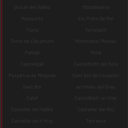
Quirze del Vallès
Matadepera
Masquefa
Els Prats de Rei
Tiana
Torrelavit
Torre de Claramunt
Montcada i Reixac
Pallejà
Moià
Castellgalí
Castellfullit del Boix
Perpètua de Mogoda
Sant Boi de Lluçanès
Sant Boi
artomeu del Grau
Calaf
Castellbell i el Vilar
Castellar del Vallès
Castellar del Riu
Castellar de n´Hug
Terrassa