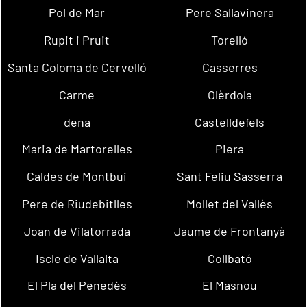
Pol de Mar
Pere Sallavinera
Rupit i Pruit
Torelló
Santa Coloma de Cervelló
Casserres
Carme
Olèrdola
dena
Castelldefels
Maria de Martorelles
Piera
Caldes de Montbui
Sant Feliu Sasserra
Pere de Riudebitlles
Mollet del Vallès
Joan de Vilatorrada
Jaume de Frontanyà
Iscle de Vallalta
Collbató
El Pla del Penedès
El Masnou