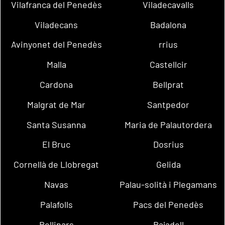
Vilafranca del Penedès
Viladecavalls
Viladecans
Badalona
Avinyonet del Penedès
rrius
Malla
Castellcir
Cardona
Bellprat
Malgrat de Mar
Santpedor
Santa Susanna
Maria de Palautordera
El Bruc
Dosrius
Cornellà de Llobregat
Gelida
Navas
Palau-solità i Plegamans
Palafolls
Pacs del Penedès
Rellinars
Rajadell