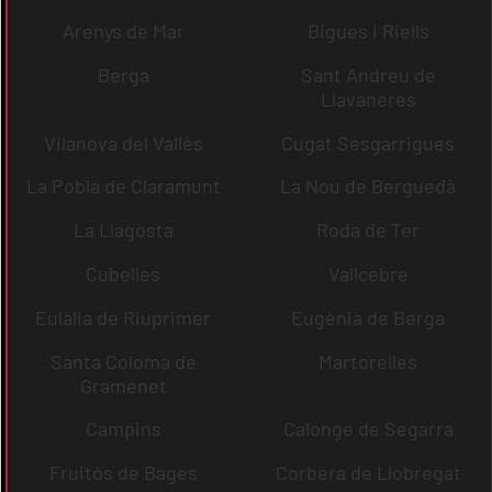
Arenys de Mar
Bigues i Riells
Berga
Sant Andreu de
Llavaneres
Vilanova del Vallès
Cugat Sesgarrigues
La Pobla de Claramunt
La Nou de Berguedà
La Llagosta
Roda de Ter
Cubelles
Vallcebre
Eulàlia de Riuprimer
Eugènia de Berga
Santa Coloma de
Martorelles
Gramenet
Campins
Calonge de Segarra
Fruitós de Bages
Corbera de Llobregat