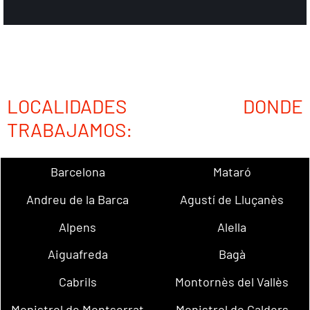
LOCALIDADES DONDE
TRABAJAMOS:
Barcelona
Mataró
Andreu de la Barca
Agustí de Lluçanès
Alpens
Alella
Aiguafreda
Bagà
Cabrils
Montornès del Vallès
Monistrol de Montserrat
Monistrol de Calders