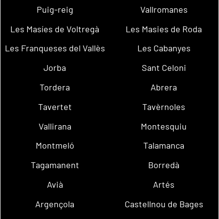
Puig-reig
Vallromanes
Les Masíes de Voltregà
Les Masies de Roda
Les Franqueses del Vallès
Les Cabanyes
Jorba
Sant Celoni
Tordera
Abrera
Tavertet
Tavèrnoles
Vallirana
Montesquiu
Montmeló
Talamanca
Tagamanent
Borredà
Avià
Artés
Argençola
Castellnou de Bages