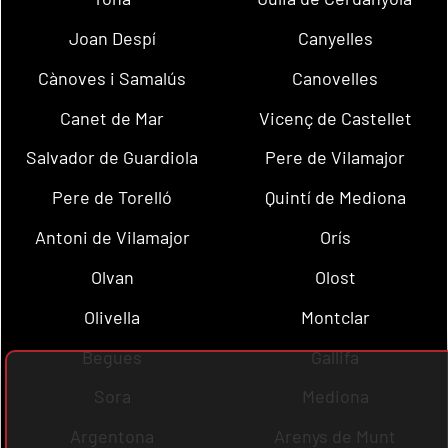
Joan Despí
Canyelles
Cànoves i Samalús
Canovelles
Canet de Mar
Vicenç de Castellet
Salvador de Guardiola
Pere de Vilamajor
Pere de Torelló
Quintí de Mediona
Antoni de Vilamajor
Orís
Olvan
Olost
Olivella
Montclar
Begues
Gallifa
Sora
Mediona
Argentona
Arenys de Munt