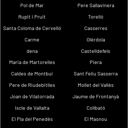
Pol de Mar
Pere Sallavinera
Rupit i Pruit
Torelló
Santa Coloma de Cervelló
Casserres
Carme
Olèrdola
dena
Castelldefels
Maria de Martorelles
Piera
Caldes de Montbui
Sant Feliu Sasserra
Pere de Riudebitlles
Mollet del Vallès
Joan de Vilatorrada
Jaume de Frontanyà
Iscle de Vallalta
Collbató
El Pla del Penedès
El Masnou