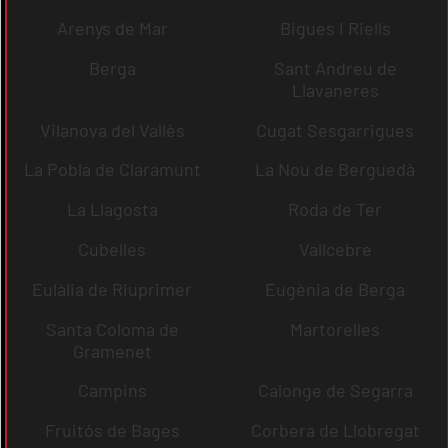
Arenys de Mar
Bigues i Riells
Berga
Sant Andreu de
Llavaneres
Vilanova del Vallès
Cugat Sesgarrigues
La Pobla de Claramunt
La Nou de Berguedà
La Llagosta
Roda de Ter
Cubelles
Vallcebre
Eulàlia de Riuprimer
Eugènia de Berga
Santa Coloma de
Martorelles
Gramenet
Campins
Calonge de Segarra
Fruitós de Bages
Corbera de Llobregat