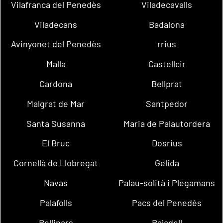
Vilafranca del Penedès
Viladecavalls
Viladecans
Badalona
Avinyonet del Penedès
rrius
Malla
Castellcir
Cardona
Bellprat
Malgrat de Mar
Santpedor
Santa Susanna
Maria de Palautordera
El Bruc
Dosrius
Cornellà de Llobregat
Gelida
Navas
Palau-solità i Plegamans
Palafolls
Pacs del Penedès
Rellinars
Rajadell