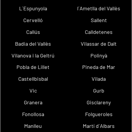
L´Espunyola
l´Ametlla del Vallès
Cervelló
Sallent
Callús
Calldetenes
Badia del Vallès
Vilassar de Dalt
Vilanova i la Geltrú
Polinyà
Pobla de Lillet
Pineda de Mar
Castellbisbal
Vilada
Vic
Gurb
Granera
Gisclareny
Fonollosa
Folgueroles
Manlleu
Martí d´Albars