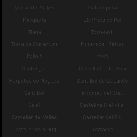
Quirze del Vallès
Matadepera
Masquefa
Els Prats de Rei
Tiana
Torrelavit
Torre de Claramunt
Montcada i Reixac
Pallejà
Moià
Castellgalí
Castellfullit del Boix
Perpètua de Mogoda
Sant Boi de Lluçanès
Sant Boi
artomeu del Grau
Calaf
Castellbell i el Vilar
Castellar del Vallès
Castellar del Riu
Castellar de n´Hug
Terrassa