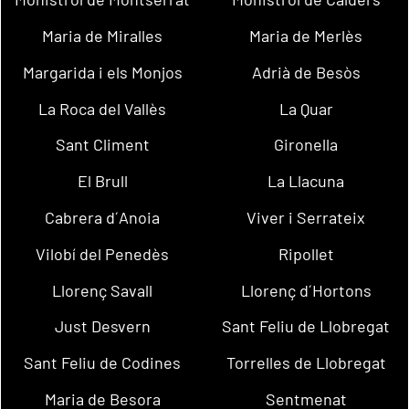
Maria de Miralles
Maria de Merlès
Margarida i els Monjos
Adrià de Besòs
La Roca del Vallès
La Quar
Sant Climent
Gironella
El Brull
La Llacuna
Cabrera d´Anoia
Viver i Serrateix
Vilobí del Penedès
Ripollet
Llorenç Savall
Llorenç d´Hortons
Just Desvern
Sant Feliu de Llobregat
Sant Feliu de Codines
Torrelles de Llobregat
Maria de Besora
Sentmenat