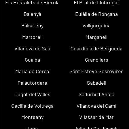
Els Hostalets de Pierola
El Prat de Llobregat
Balenyà
Eulàlia de Ronçana
Balsareny
Vallgorguina
Martorell
Marganell
Vilanova de Sau
Guardiola de Berguedà
Gualba
Granollers
Maria de Corcó
Sant Esteve Sesrovires
Palautordera
Sabadell
Cugat del Vallès
Sadurní d´Anoia
Cecília de Voltregà
Vilanova del Camí
Montseny
Vilassar de Mar
Tona
Julià de Cerdanyola