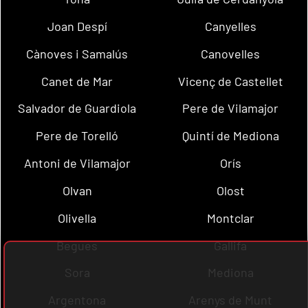
Joan Despí
Canyelles
Cànoves i Samalús
Canovelles
Canet de Mar
Vicenç de Castellet
Salvador de Guardiola
Pere de Vilamajor
Pere de Torelló
Quintí de Mediona
Antoni de Vilamajor
Orís
Olvan
Olost
Olivella
Montclar
Begues
Gallifa
Sora
Mediona
Argentona
Arenys de Munt