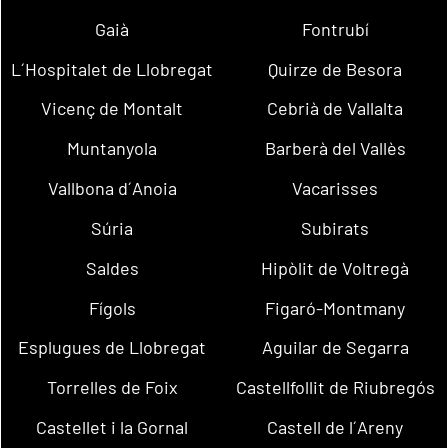
Gaià
Fontrubí
L´Hospitalet de Llobregat
Quirze de Besora
Vicenç de Montalt
Cebrià de Vallalta
Muntanyola
Barberà del Vallès
Vallbona d´Anoia
Vacarisses
Súria
Subirats
Saldes
Hipòlit de Voltregà
Fígols
Figaró-Montmany
Esplugues de Llobregat
Aguilar de Segarra
Torrelles de Foix
Castellfollit de Riubregós
Castellet i la Gornal
Castell de l´Areny