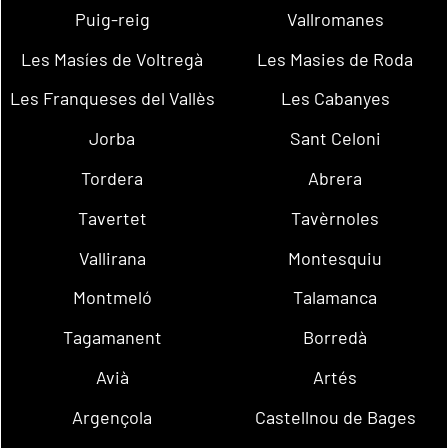
Puig-reig
Vallromanes
Les Masíes de Voltregà
Les Masies de Roda
Les Franqueses del Vallès
Les Cabanyes
Jorba
Sant Celoni
Tordera
Abrera
Tavertet
Tavèrnoles
Vallirana
Montesquiu
Montmeló
Talamanca
Tagamanent
Borredà
Avià
Artés
Argençola
Castellnou de Bages