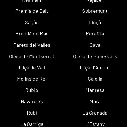
Premià de Dalt
Sobremunt
Sagàs
Lluçà
Premià de Mar
Perafita
Parets del Vallès
Gavà
Olesa de Montserrat
Olesa de Bonesvalls
Lliçà de Vall
Lliçà d´Amunt
Molins de Rei
Calella
Rubió
Manresa
Navarcles
Mura
Rubí
La Granada
La Garriga
L´Estany