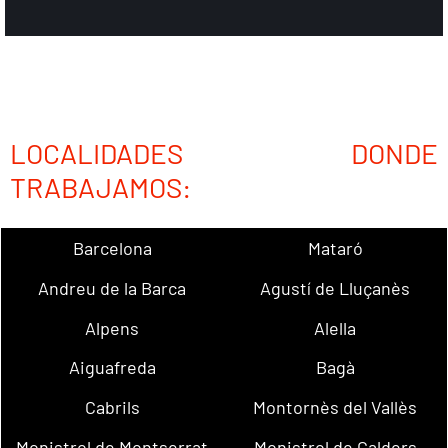
LOCALIDADES DONDE
TRABAJAMOS:
Barcelona
Mataró
Andreu de la Barca
Agustí de Lluçanès
Alpens
Alella
Aiguafreda
Bagà
Cabrils
Montornès del Vallès
Monistrol de Montserrat
Monistrol de Calders