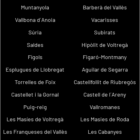
Muntanyola
Barberà del Vallès
Vallbona d´Anoia
Vacarisses
Súria
Subirats
Saldes
Hipòlit de Voltregà
Fígols
Figaró-Montmany
Esplugues de Llobregat
Aguilar de Segarra
Torrelles de Foix
Castellfollit de Riubregós
Castellet i la Gornal
Castell de l´Areny
Puig-reig
Vallromanes
Les Masíes de Voltregà
Les Masies de Roda
Les Franqueses del Vallès
Les Cabanyes