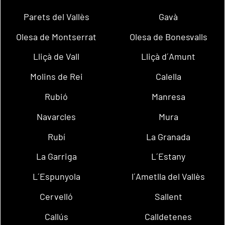
Parets del Vallès
Gavà
Olesa de Montserrat
Olesa de Bonesvalls
Lliçà de Vall
Lliçà d´Amunt
Molins de Rei
Calella
Rubió
Manresa
Navarcles
Mura
Rubí
La Granada
La Garriga
L´Estany
L´Espunyola
l´Ametlla del Vallès
Cervelló
Sallent
Callús
Calldetenes