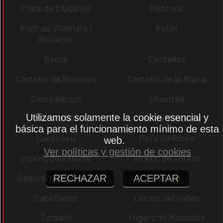
Prats de Lluçanès
Pontons
Pont de Vilomara i
Pujalt
Rocafort
Cercs
Centelles
Castellví de Rosanes
Castellví de la Marca
Castellterçol
Ullastrell
Utilizamos solamente la cookie esencial y
Maria d´Oló
Julià de Vilatorta
básica para el funcionamiento mínimo de esta
Cardedeu
Pere de Ribes
web.
Ver políticas y gestión de cookies
Vicenç dels Horts
Vicenç de Torelló
Sadurní d´Osormort
Capolat
RECHAZAR
ACEPTAR
Capellades
Llinars del Vallès
Taradell
Fogars de Montclús