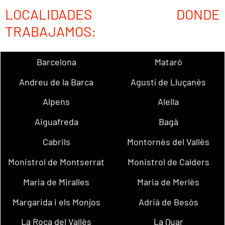
LOCALIDADES DONDE
TRABAJAMOS:
Barcelona
Mataró
Andreu de la Barca
Agustí de Lluçanès
Alpens
Alella
Aiguafreda
Bagà
Cabrils
Montornès del Vallès
Monistrol de Montserrat
Monistrol de Calders
Maria de Miralles
Maria de Merlès
Margarida i els Monjos
Adrià de Besòs
La Roca del Vallès
La Quar