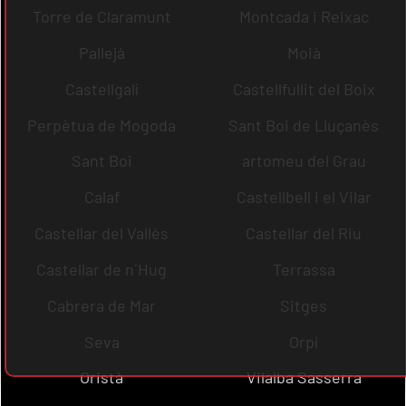
Torre de Claramunt
Montcada i Reixac
Pallejà
Moià
Castellgalí
Castellfullit del Boix
Perpètua de Mogoda
Sant Boi de Lluçanès
Sant Boi
artomeu del Grau
Calaf
Castellbell i el Vilar
Castellar del Vallès
Castellar del Riu
Castellar de n´Hug
Terrassa
Cabrera de Mar
Sitges
Seva
Orpí
Oristà
Vilalba Sasserra