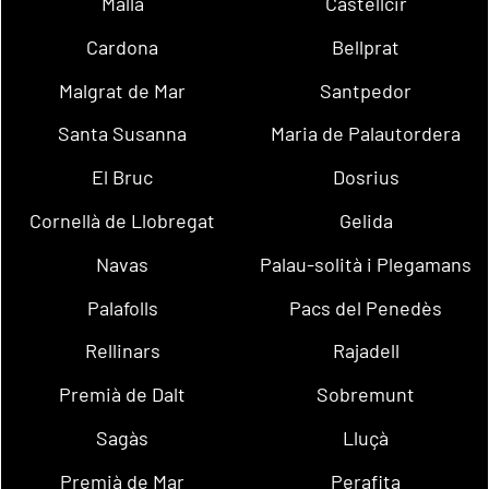
Malla
Castellcir
Cardona
Bellprat
Malgrat de Mar
Santpedor
Santa Susanna
Maria de Palautordera
El Bruc
Dosrius
Cornellà de Llobregat
Gelida
Navas
Palau-solità i Plegamans
Palafolls
Pacs del Penedès
Rellinars
Rajadell
Premià de Dalt
Sobremunt
Sagàs
Lluçà
Premià de Mar
Perafita