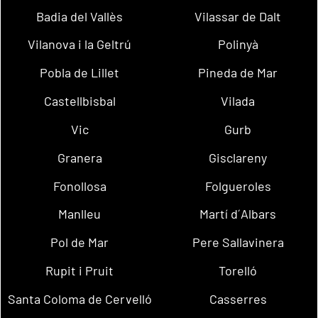
Badia del Vallès
Vilassar de Dalt
Vilanova i la Geltrú
Polinyà
Pobla de Lillet
Pineda de Mar
Castellbisbal
Vilada
Vic
Gurb
Granera
Gisclareny
Fonollosa
Folgueroles
Manlleu
Martí d´Albars
Pol de Mar
Pere Sallavinera
Rupit i Pruit
Torelló
Santa Coloma de Cervelló
Casserres