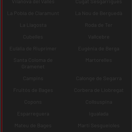
Vilanova del Vallès
Cugat Sesgarrigues
La Pobla de Claramunt
La Nou de Berguedà
La Llagosta
Roda de Ter
Cubelles
Vallcebre
Eulàlia de Riuprimer
Eugènia de Berga
Santa Coloma de
Martorelles
Gramenet
Campins
Calonge de Segarra
Fruitós de Bages
Corbera de Llobregat
Copons
Collsuspina
Esparreguera
Igualada
Mateu de Bages
Martí Sesgueioles