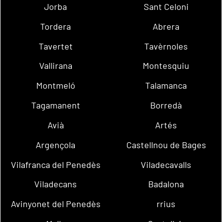
Jorba
Sant Celoni
Tordera
Abrera
Tavertet
Tavèrnoles
Vallirana
Montesquiu
Montmeló
Talamanca
Tagamanent
Borredà
Avià
Artés
Argençola
Castellnou de Bages
Vilafranca del Penedès
Viladecavalls
Viladecans
Badalona
Avinyonet del Penedès
rrius