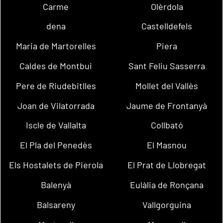
Carme
Olèrdola
dena
Castelldefels
Maria de Martorelles
Piera
Caldes de Montbui
Sant Feliu Sasserra
Pere de Riudebitlles
Mollet del Vallès
Joan de Vilatorrada
Jaume de Frontanyà
Iscle de Vallalta
Collbató
El Pla del Penedès
El Masnou
Els Hostalets de Pierola
El Prat de Llobregat
Balenyà
Eulàlia de Ronçana
Balsareny
Vallgorguina