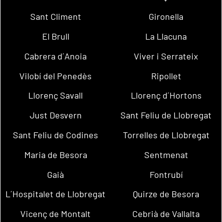
Sant Climent
Gironella
El Brull
La Llacuna
Cabrera d´Anoia
Viver i Serrateix
Vilobí del Penedès
Ripollet
Llorenç Savall
Llorenç d´Hortons
Just Desvern
Sant Feliu de Llobregat
Sant Feliu de Codines
Torrelles de Llobregat
Maria de Besora
Sentmenat
Gaià
Fontrubí
L´Hospitalet de Llobregat
Quirze de Besora
Vicenç de Montalt
Cebrià de Vallalta