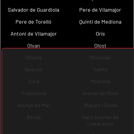
Salvador de Guardiola
Pere de Vilamajor
Pere de Torelló
Quintí de Mediona
Antoni de Vilamajor
Orís
Olvan
Olost
Olivella
Montclar
Begues
Gallifa
Sora
Mediona
Argentona
Arenys de Munt
Arenys de Mar
Bigues i Riells
Berga
Sant Andreu de
Llavaneres