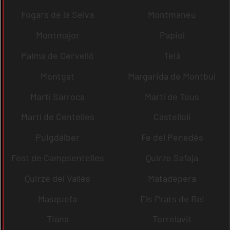
Fogars de la Selva
Montmaneu
Montmajor
Papiol
Palma de Cervelló
Teià
Montgat
Margarida de Montbui
Martí Sarroca
Martí de Tous
Martí de Centelles
Castellolí
Puigdàlber
Fe del Penedès
Fost de Campsentelles
Quirze Safaja
Quirze del Vallès
Matadepera
Masquefa
Els Prats de Rei
Tiana
Torrelavit