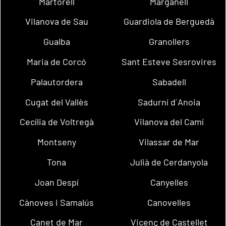
Martorell
Marganell
Vilanova de Sau
Guardiola de Berguedà
Gualba
Granollers
Maria de Corcó
Sant Esteve Sesrovires
Palautordera
Sabadell
Cugat del Vallès
Sadurní d´Anoia
Cecília de Voltregà
Vilanova del Camí
Montseny
Vilassar de Mar
Tona
Julià de Cerdanyola
Joan Despí
Canyelles
Cànoves i Samalús
Canovelles
Canet de Mar
Vicenç de Castellet