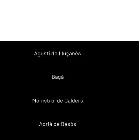
Agustí de Lluçanès
Bagà
Monistrol de Calders
Adrià de Besòs