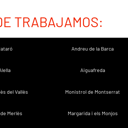
DE TRABAJAMOS:
ataró
Andreu de la Barca
Alella
Aiguafreda
ès del Vallès
Monistrol de Montserrat
 de Merlès
Margarida i els Monjos