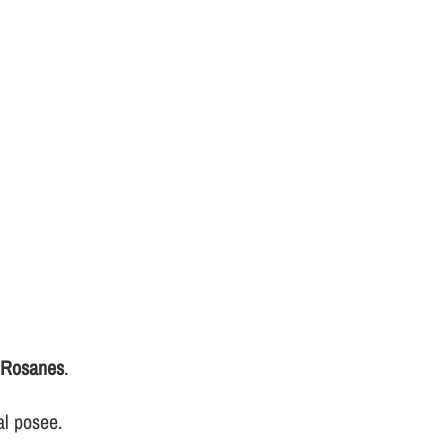
e Rosanes
.
al posee.