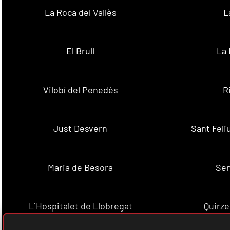
La Roca del Vallès
L
El Brull
La 
Vilobí del Penedès
R
Just Desvern
Sant Feli
Maria de Besora
Se
L´Hospitalet de Llobregat
Quirze