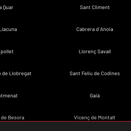
a Quar
Sant Climent
Llacuna
Cabrera d´Anoia
ipollet
Llorenç Savall
u de Llobregat
Sant Feliu de Codines
ntmenat
Gaià
 de Besora
Vicenç de Montalt