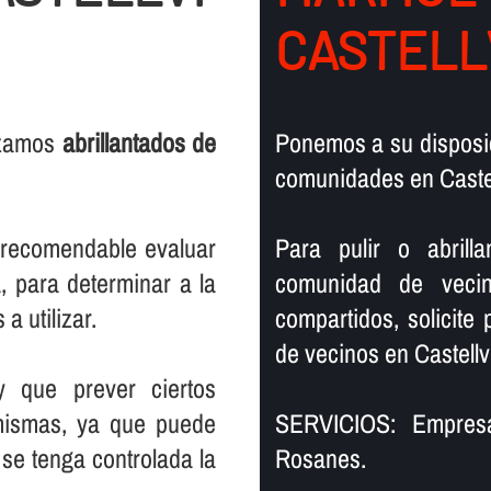
CASTELL
lizamos
abrillantados de
Ponemos a su disposic
comunidades en Caste
s recomendable evaluar
Para pulir o abril
, para determinar a la
comunidad de vecin
a utilizar.
compartidos, solicite
de vecinos en Castell
y que prever ciertos
mismas, ya que puede
SERVICIOS: Empresa
se tenga controlada la
Rosanes.