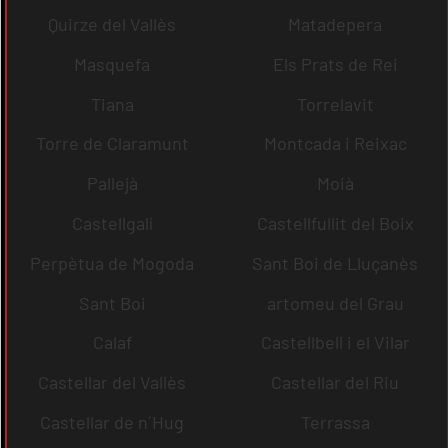
Quirze del Vallès
Matadepera
Masquefa
Els Prats de Rei
Tiana
Torrelavit
Torre de Claramunt
Montcada i Reixac
Pallejà
Moià
Castellgalí
Castellfullit del Boix
Perpètua de Mogoda
Sant Boi de Lluçanès
Sant Boi
artomeu del Grau
Calaf
Castellbell i el Vilar
Castellar del Vallès
Castellar del Riu
Castellar de n´Hug
Terrassa