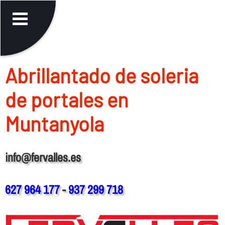
Abrillantado de soleria
de portales en
Muntanyola
info@fervalles.es
627 964 177
-
937 299 718