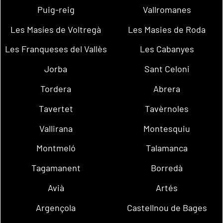
Puig-reig
Vallromanes
Les Masíes de Voltregà
Les Masies de Roda
Les Franqueses del Vallès
Les Cabanyes
Jorba
Sant Celoni
Tordera
Abrera
Tavertet
Tavèrnoles
Vallirana
Montesquiu
Montmeló
Talamanca
Tagamanent
Borredà
Avià
Artés
Argençola
Castellnou de Bages