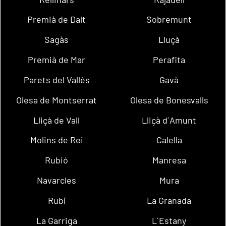
Premià de Dalt
Sobremunt
Sagàs
Lluçà
Premià de Mar
Perafita
Parets del Vallès
Gavà
Olesa de Montserrat
Olesa de Bonesvalls
Lliçà de Vall
Lliçà d´Amunt
Molins de Rei
Calella
Rubió
Manresa
Navarcles
Mura
Rubí
La Granada
La Garriga
L´Estany