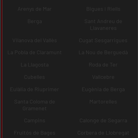
Arenys de Mar
Bigues i Riells
Berga
Sant Andreu de
Llavaneres
Vilanova del Vallès
Cugat Sesgarrigues
La Pobla de Claramunt
La Nou de Berguedà
La Llagosta
Roda de Ter
Cubelles
Vallcebre
Eulàlia de Riuprimer
Eugènia de Berga
Santa Coloma de
Martorelles
Gramenet
Campins
Calonge de Segarra
Fruitós de Bages
Corbera de Llobregat