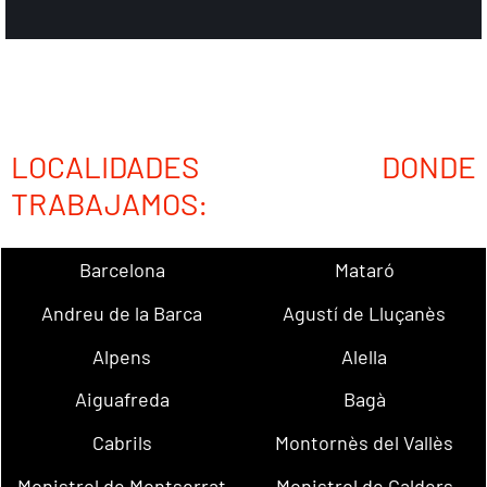
LOCALIDADES DONDE
TRABAJAMOS:
Barcelona
Mataró
Andreu de la Barca
Agustí de Lluçanès
Alpens
Alella
Aiguafreda
Bagà
Cabrils
Montornès del Vallès
Monistrol de Montserrat
Monistrol de Calders