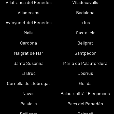
Vilafranca del Penedès
Viladecavalls
Viladecans
Badalona
Avinyonet del Penedès
rrius
Malla
Castellcir
Cardona
Bellprat
Malgrat de Mar
Santpedor
Santa Susanna
Maria de Palautordera
El Bruc
Dosrius
Cornellà de Llobregat
Gelida
Navas
Palau-solità i Plegamans
Palafolls
Pacs del Penedès
Rellinars
Rajadell