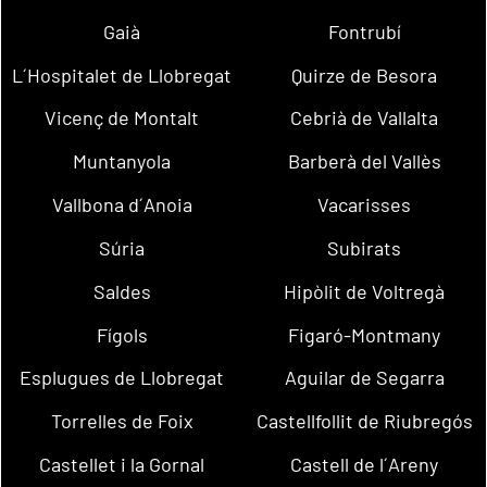
Gaià
Fontrubí
L´Hospitalet de Llobregat
Quirze de Besora
Vicenç de Montalt
Cebrià de Vallalta
Muntanyola
Barberà del Vallès
Vallbona d´Anoia
Vacarisses
Súria
Subirats
Saldes
Hipòlit de Voltregà
Fígols
Figaró-Montmany
Esplugues de Llobregat
Aguilar de Segarra
Torrelles de Foix
Castellfollit de Riubregós
Castellet i la Gornal
Castell de l´Areny