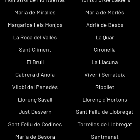
Maria de Miralles
Maria de Merlès
Margarida i els Monjos
Adrià de Besòs
La Roca del Vallès
La Quar
Sant Climent
Gironella
El Brull
La Llacuna
Cabrera d´Anoia
Viver i Serrateix
Vilobí del Penedès
Ripollet
Llorenç Savall
Llorenç d´Hortons
Just Desvern
Sant Feliu de Llobregat
Sant Feliu de Codines
Torrelles de Llobregat
Maria de Besora
Sentmenat