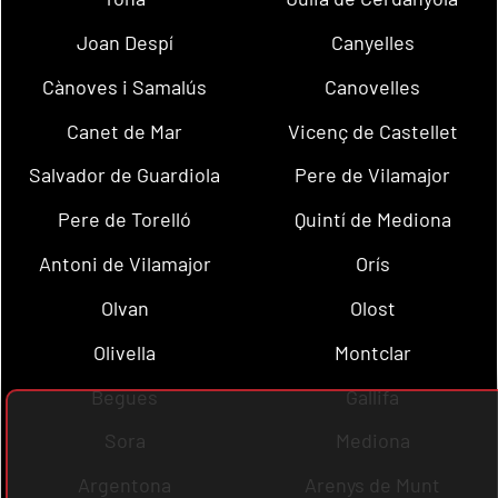
Joan Despí
Canyelles
Cànoves i Samalús
Canovelles
Canet de Mar
Vicenç de Castellet
Salvador de Guardiola
Pere de Vilamajor
Pere de Torelló
Quintí de Mediona
Antoni de Vilamajor
Orís
Olvan
Olost
Olivella
Montclar
Begues
Gallifa
Sora
Mediona
Argentona
Arenys de Munt