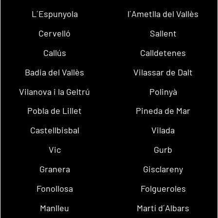
L´Espunyola
l´Ametlla del Vallès
Cervelló
Sallent
Callús
Calldetenes
Badia del Vallès
Vilassar de Dalt
Vilanova i la Geltrú
Polinyà
Pobla de Lillet
Pineda de Mar
Castellbisbal
Vilada
Vic
Gurb
Granera
Gisclareny
Fonollosa
Folgueroles
Manlleu
Martí d´Albars