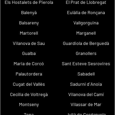
Els Hostalets de Pierola
El Prat de Llobregat
Balenyà
Eulàlia de Ronçana
Balsareny
Vallgorguina
Martorell
Marganell
Vilanova de Sau
Guardiola de Berguedà
Gualba
Granollers
Maria de Corcó
Sant Esteve Sesrovires
Palautordera
Sabadell
Cugat del Vallès
Sadurní d´Anoia
Cecília de Voltregà
Vilanova del Camí
Montseny
Vilassar de Mar
Tona
Julià de Cerdanyola