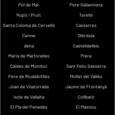
Pol de Mar
Pere Sallavinera
Rupit i Pruit
Torelló
Santa Coloma de Cervelló
Casserres
Carme
Olèrdola
dena
Castelldefels
Maria de Martorelles
Piera
Caldes de Montbui
Sant Feliu Sasserra
Pere de Riudebitlles
Mollet del Vallès
Joan de Vilatorrada
Jaume de Frontanyà
Iscle de Vallalta
Collbató
El Pla del Penedès
El Masnou