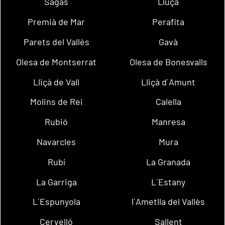
Sagàs
Lluçà
Premià de Mar
Perafita
Parets del Vallès
Gavà
Olesa de Montserrat
Olesa de Bonesvalls
Lliçà de Vall
Lliçà d´Amunt
Molins de Rei
Calella
Rubió
Manresa
Navarcles
Mura
Rubí
La Granada
La Garriga
L´Estany
L´Espunyola
l´Ametlla del Vallès
Cervelló
Sallent