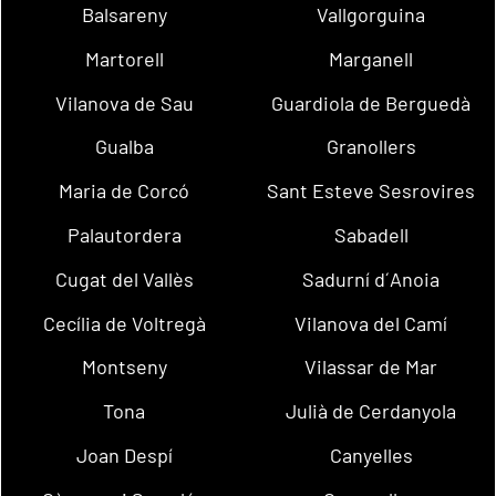
Balsareny
Vallgorguina
Martorell
Marganell
Vilanova de Sau
Guardiola de Berguedà
Gualba
Granollers
Maria de Corcó
Sant Esteve Sesrovires
Palautordera
Sabadell
Cugat del Vallès
Sadurní d´Anoia
Cecília de Voltregà
Vilanova del Camí
Montseny
Vilassar de Mar
Tona
Julià de Cerdanyola
Joan Despí
Canyelles