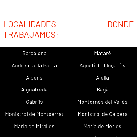
LOCALIDADES DONDE
TRABAJAMOS:
Barcelona
Mataró
Andreu de la Barca
Agustí de Lluçanès
Alpens
Alella
Aiguafreda
Bagà
Cabrils
Montornès del Vallès
Monistrol de Montserrat
Monistrol de Calders
Maria de Miralles
Maria de Merlès