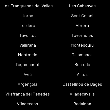
Les Franqueses del Vallès
Les Cabanyes
Jorba
Sant Celoni
Tordera
Abrera
Tavertet
Tavèrnoles
Vallirana
Montesquiu
Montmeló
Talamanca
Tagamanent
Borredà
Avià
Artés
Argençola
Castellnou de Bages
Vilafranca del Penedès
Viladecavalls
Viladecans
Badalona