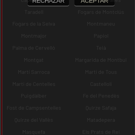
RECHAZAR
ACEPTAR
Taradell
Fogars de Montclús
Fogars de la Selva
Montmaneu
Montmajor
Papiol
Palma de Cervelló
Teià
Montgat
Margarida de Montbui
Martí Sarroca
Martí de Tous
Martí de Centelles
Castellolí
Puigdàlber
Fe del Penedès
Fost de Campsentelles
Quirze Safaja
Quirze del Vallès
Matadepera
Masquefa
Els Prats de Rei