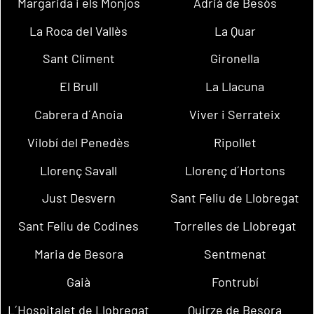
Margarida i els Monjos
Adrià de Besòs
La Roca del Vallès
La Quar
Sant Climent
Gironella
El Brull
La Llacuna
Cabrera d´Anoia
Viver i Serrateix
Vilobí del Penedès
Ripollet
Llorenç Savall
Llorenç d´Hortons
Just Desvern
Sant Feliu de Llobregat
Sant Feliu de Codines
Torrelles de Llobregat
Maria de Besora
Sentmenat
Gaià
Fontrubí
L´Hospitalet de Llobregat
Quirze de Besora