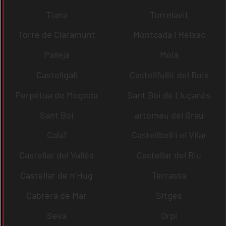
Tiana
Torrelavit
Torre de Claramunt
Montcada i Reixac
Pallejà
Moià
Castellgalí
Castellfullit del Boix
Perpètua de Mogoda
Sant Boi de Lluçanès
Sant Boi
artomeu del Grau
Calaf
Castellbell i el Vilar
Castellar del Vallès
Castellar del Riu
Castellar de n´Hug
Terrassa
Cabrera de Mar
Sitges
Seva
Orpí