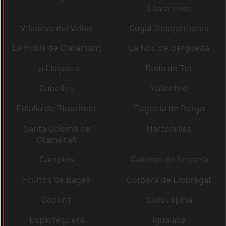
Llavaneres
Vilanova del Vallès
Cugat Sesgarrigues
La Pobla de Claramunt
La Nou de Berguedà
La Llagosta
Roda de Ter
Cubelles
Vallcebre
Eulàlia de Riuprimer
Eugènia de Berga
Santa Coloma de
Martorelles
Gramenet
Campins
Calonge de Segarra
Fruitós de Bages
Corbera de Llobregat
Copons
Collsuspina
Esparreguera
Igualada