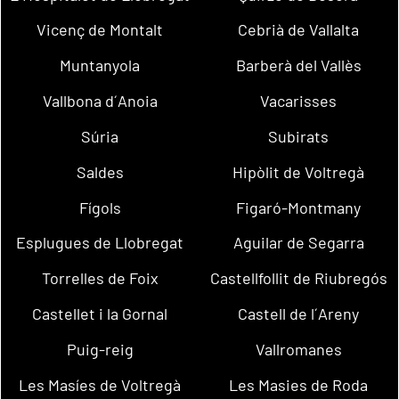
Vicenç de Montalt
Cebrià de Vallalta
Muntanyola
Barberà del Vallès
Vallbona d´Anoia
Vacarisses
Súria
Subirats
Saldes
Hipòlit de Voltregà
Fígols
Figaró-Montmany
Esplugues de Llobregat
Aguilar de Segarra
Torrelles de Foix
Castellfollit de Riubregós
Castellet i la Gornal
Castell de l´Areny
Puig-reig
Vallromanes
Les Masíes de Voltregà
Les Masies de Roda