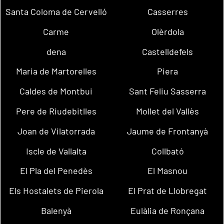
Santa Coloma de Cervelló
Casserres
Carme
Olèrdola
dena
Castelldefels
Maria de Martorelles
Piera
Caldes de Montbui
Sant Feliu Sasserra
Pere de Riudebitlles
Mollet del Vallès
Joan de Vilatorrada
Jaume de Frontanyà
Iscle de Vallalta
Collbató
El Pla del Penedès
El Masnou
Els Hostalets de Pierola
El Prat de Llobregat
Balenyà
Eulàlia de Ronçana