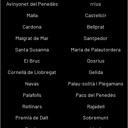
Avinyonet del Penedès
rrius
Malla
Castellcir
Cardona
Bellprat
Malgrat de Mar
Santpedor
Santa Susanna
Maria de Palautordera
El Bruc
Dosrius
Cornellà de Llobregat
Gelida
Navas
Palau-solità i Plegamans
Palafolls
Pacs del Penedès
Rellinars
Rajadell
Premià de Dalt
Sobremunt