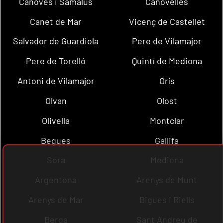
Cànoves i Samalús
Canovelles
Canet de Mar
Vicenç de Castellet
Salvador de Guardiola
Pere de Vilamajor
Pere de Torelló
Quintí de Mediona
Antoni de Vilamajor
Orís
Olvan
Olost
Olivella
Montclar
Begues
Gallifa
Sora
Mediona
Argentona
Arenys de Munt
Arenys de Mar
Bigues i Riells
Berga
Sant Andreu de