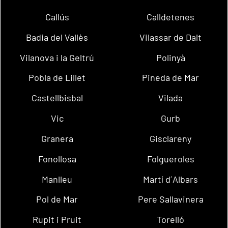
Callús
Calldetenes
Badia del Vallès
Vilassar de Dalt
Vilanova i la Geltrú
Polinyà
Pobla de Lillet
Pineda de Mar
Castellbisbal
Vilada
Vic
Gurb
Granera
Gisclareny
Fonollosa
Folgueroles
Manlleu
Martí d´Albars
Pol de Mar
Pere Sallavinera
Rupit i Pruit
Torelló