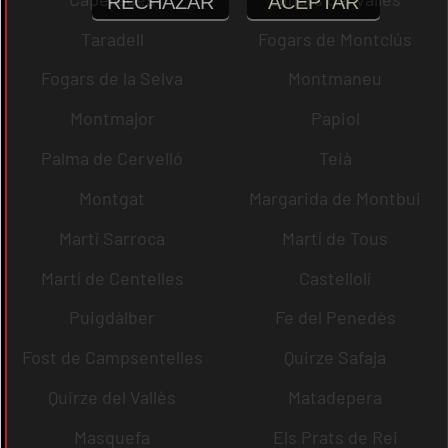
RECHAZAR
ACEPTAR
Taradell
Fogars de Montclús
Fogars de la Selva
Montmaneu
Montmajor
Papiol
Palma de Cervelló
Teià
Montgat
Margarida de Montbui
Martí Sarroca
Martí de Tous
Martí de Centelles
Castellolí
Puigdàlber
Fe del Penedès
Fost de Campsentelles
Quirze Safaja
Quirze del Vallès
Matadepera
Masquefa
Els Prats de Rei