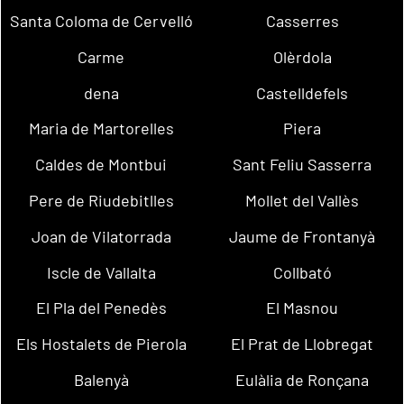
Santa Coloma de Cervelló
Casserres
Carme
Olèrdola
dena
Castelldefels
Maria de Martorelles
Piera
Caldes de Montbui
Sant Feliu Sasserra
Pere de Riudebitlles
Mollet del Vallès
Joan de Vilatorrada
Jaume de Frontanyà
Iscle de Vallalta
Collbató
El Pla del Penedès
El Masnou
Els Hostalets de Pierola
El Prat de Llobregat
Balenyà
Eulàlia de Ronçana