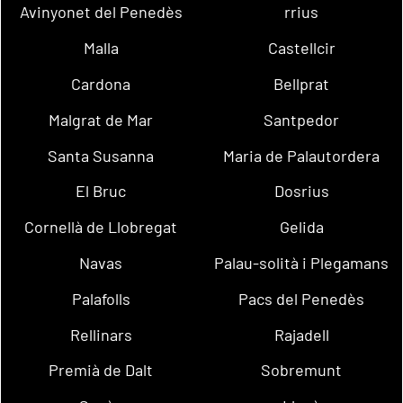
Avinyonet del Penedès
rrius
Malla
Castellcir
Cardona
Bellprat
Malgrat de Mar
Santpedor
Santa Susanna
Maria de Palautordera
El Bruc
Dosrius
Cornellà de Llobregat
Gelida
Navas
Palau-solità i Plegamans
Palafolls
Pacs del Penedès
Rellinars
Rajadell
Premià de Dalt
Sobremunt