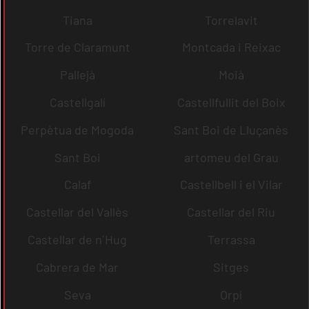
Tiana
Torrelavit
Torre de Claramunt
Montcada i Reixac
Pallejà
Moià
Castellgalí
Castellfullit del Boix
Perpètua de Mogoda
Sant Boi de Lluçanès
Sant Boi
artomeu del Grau
Calaf
Castellbell i el Vilar
Castellar del Vallès
Castellar del Riu
Castellar de n´Hug
Terrassa
Cabrera de Mar
Sitges
Seva
Orpí