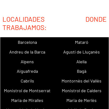
LOCALIDADES DONDE
TRABAJAMOS:
Barcelona
Mataró
Andreu de la Barca
Agustí de Lluçanès
Alpens
Alella
Aiguafreda
Bagà
Cabrils
Montornès del Vallès
Monistrol de Montserrat
Monistrol de Calders
Maria de Miralles
Maria de Merlès