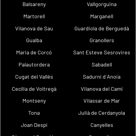
Balsareny
Vallgorguina
Martorell
Marganell
Vilanova de Sau
Guardiola de Berguedà
Gualba
Granollers
Maria de Corcó
Sant Esteve Sesrovires
Palautordera
Sabadell
Cugat del Vallès
Sadurní d´Anoia
Cecília de Voltregà
Vilanova del Camí
Montseny
Vilassar de Mar
Tona
Julià de Cerdanyola
Joan Despí
Canyelles