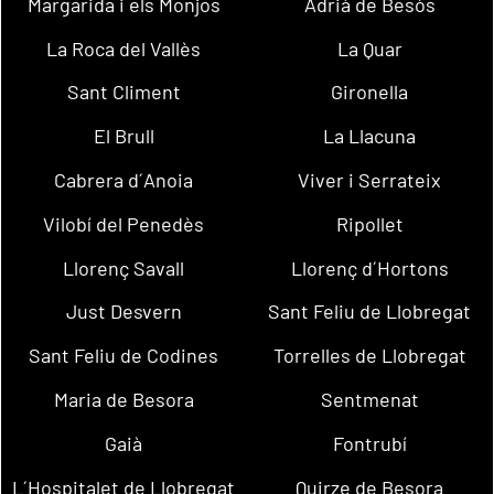
Margarida i els Monjos
Adrià de Besòs
La Roca del Vallès
La Quar
Sant Climent
Gironella
El Brull
La Llacuna
Cabrera d´Anoia
Viver i Serrateix
Vilobí del Penedès
Ripollet
Llorenç Savall
Llorenç d´Hortons
Just Desvern
Sant Feliu de Llobregat
Sant Feliu de Codines
Torrelles de Llobregat
Maria de Besora
Sentmenat
Gaià
Fontrubí
L´Hospitalet de Llobregat
Quirze de Besora