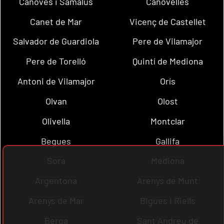
Cànoves i Samalús
Canovelles
Canet de Mar
Vicenç de Castellet
Salvador de Guardiola
Pere de Vilamajor
Pere de Torelló
Quintí de Mediona
Antoni de Vilamajor
Orís
Olvan
Olost
Olivella
Montclar
Begues
Gallifa
Sora
Mediona
Argentona
Arenys de Munt
Arenys de Mar
Bigues i Riells
Berga
Sant Andreu de