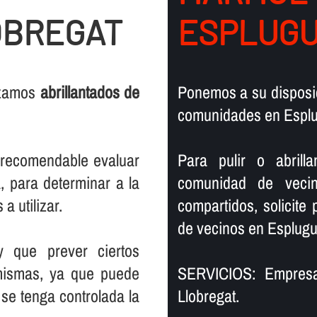
OBREGAT
ESPLUGU
lizamos
abrillantados de
Ponemos a su disposic
comunidades en Esplu
s recomendable evaluar
Para pulir o abril
, para determinar a la
comunidad de vecin
a utilizar.
compartidos, solicite
de vecinos en Esplugu
y que prever ciertos
mismas, ya que puede
SERVICIOS: Empresa
se tenga controlada la
Llobregat.