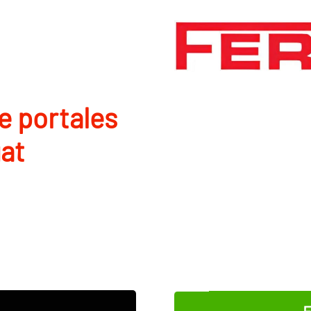
de portales
gat
E