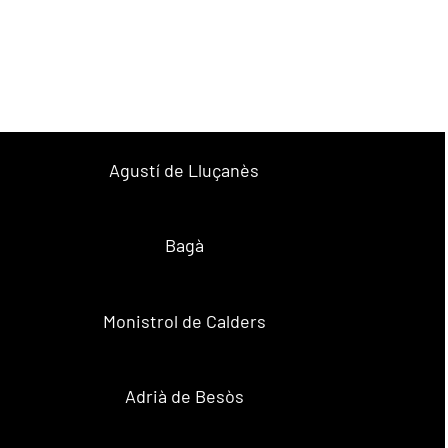
Agustí de Lluçanès
Bagà
Monistrol de Calders
Adrià de Besòs