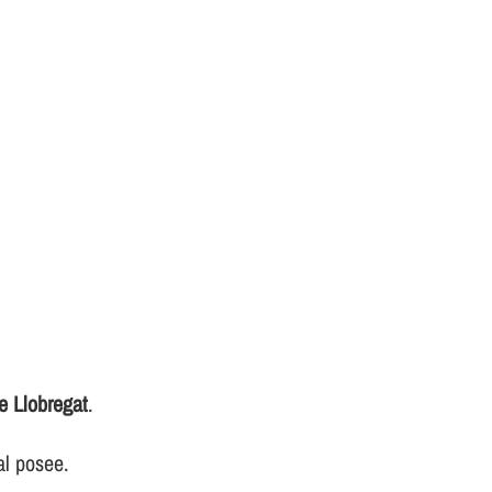
e Llobregat
.
al posee.