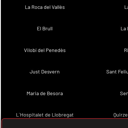
La Roca del Vallès
L
El Brull
La 
Vilobí del Penedès
R
Just Desvern
Sant Feli
Maria de Besora
Se
L´Hospitalet de Llobregat
Quirze