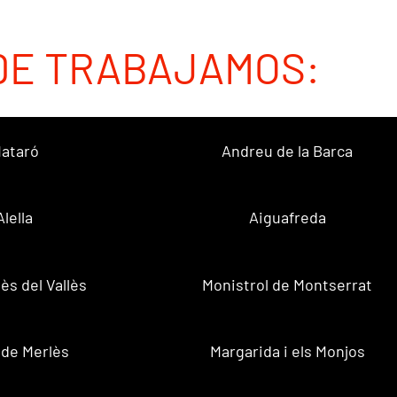
DE TRABAJAMOS:
ataró
Andreu de la Barca
Alella
Aiguafreda
ès del Vallès
Monistrol de Montserrat
 de Merlès
Margarida i els Monjos