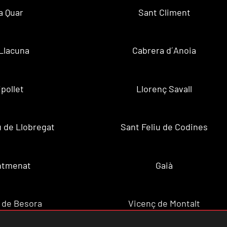
a Quar
Sant Climent
Llacuna
Cabrera d´Anoia
ipollet
Llorenç Savall
u de Llobregat
Sant Feliu de Codines
ntmenat
Gaià
 de Besora
Vicenç de Montalt