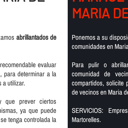
MARIA D
lizamos
abrillantados de
Ponemos a su disposic
comunidades en Maria 
s recomendable evaluar
Para pulir o abril
, para determinar a la
comunidad de vecin
a utilizar.
compartidos, solicite
de vecinos en Maria de
y que prever ciertos
mismas, ya que puede
SERVICIOS: Empre
se tenga controlada la
Martorelles.