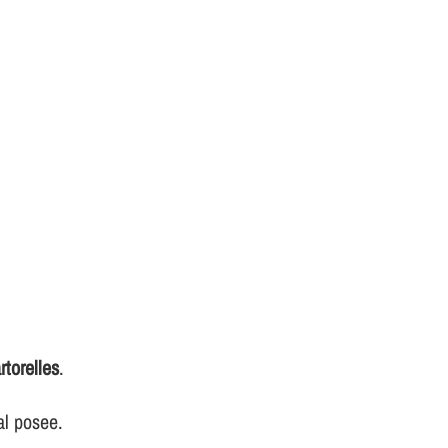
torelles
.
al posee.