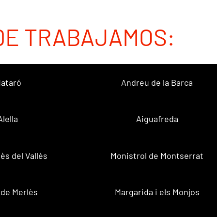
DE TRABAJAMOS:
ataró
Andreu de la Barca
Alella
Aiguafreda
ès del Vallès
Monistrol de Montserrat
 de Merlès
Margarida i els Monjos