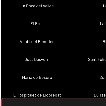
La Roca del Vallès
L
El Brull
La 
Vilobí del Penedès
R
Just Desvern
Sant Feli
Maria de Besora
Se
L´Hospitalet de Llobregat
Quirze