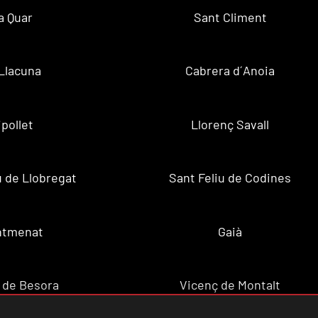
a Quar
Sant Climent
Llacuna
Cabrera d´Anoia
ipollet
Llorenç Savall
u de Llobregat
Sant Feliu de Codines
ntmenat
Gaià
 de Besora
Vicenç de Montalt