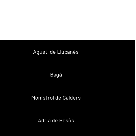
Agustí de Lluçanès
Bagà
Monistrol de Calders
Adrià de Besòs