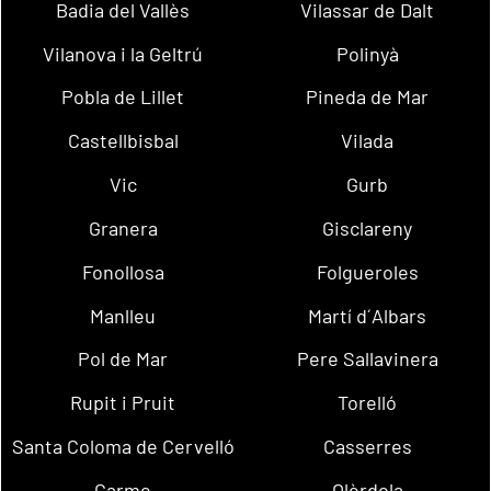
Badia del Vallès
Vilassar de Dalt
Vilanova i la Geltrú
Polinyà
Pobla de Lillet
Pineda de Mar
Castellbisbal
Vilada
Vic
Gurb
Granera
Gisclareny
Fonollosa
Folgueroles
Manlleu
Martí d´Albars
Pol de Mar
Pere Sallavinera
Rupit i Pruit
Torelló
Santa Coloma de Cervelló
Casserres
Carme
Olèrdola