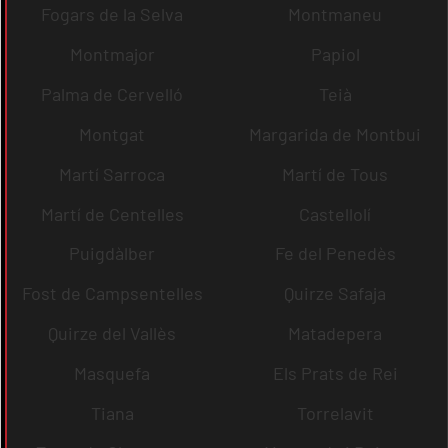
Fogars de la Selva
Montmaneu
Montmajor
Papiol
Palma de Cervelló
Teià
Montgat
Margarida de Montbui
Martí Sarroca
Martí de Tous
Martí de Centelles
Castellolí
Puigdàlber
Fe del Penedès
Fost de Campsentelles
Quirze Safaja
Quirze del Vallès
Matadepera
Masquefa
Els Prats de Rei
Tiana
Torrelavit