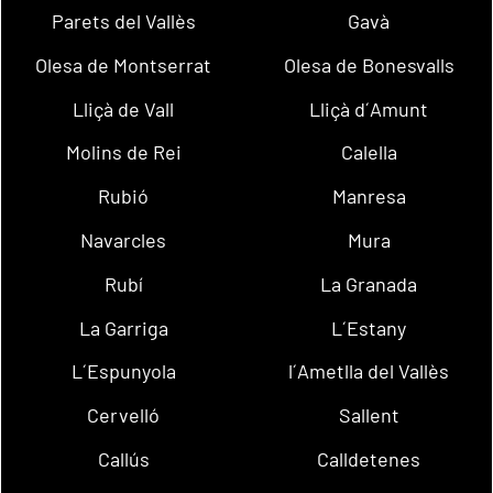
Parets del Vallès
Gavà
Olesa de Montserrat
Olesa de Bonesvalls
Lliçà de Vall
Lliçà d´Amunt
Molins de Rei
Calella
Rubió
Manresa
Navarcles
Mura
Rubí
La Granada
La Garriga
L´Estany
L´Espunyola
l´Ametlla del Vallès
Cervelló
Sallent
Callús
Calldetenes