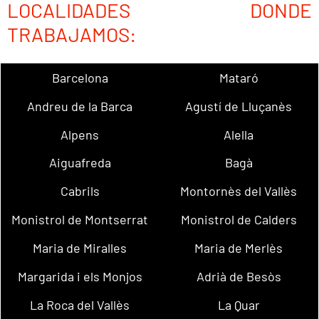
LOCALIDADES DONDE
TRABAJAMOS:
Barcelona
Mataró
Andreu de la Barca
Agustí de Lluçanès
Alpens
Alella
Aiguafreda
Bagà
Cabrils
Montornès del Vallès
Monistrol de Montserrat
Monistrol de Calders
Maria de Miralles
Maria de Merlès
Margarida i els Monjos
Adrià de Besòs
La Roca del Vallès
La Quar