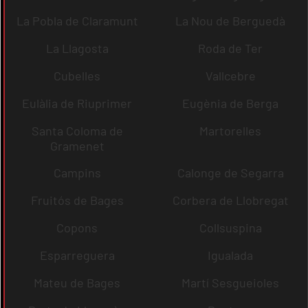
La Pobla de Claramunt
La Nou de Berguedà
La Llagosta
Roda de Ter
Cubelles
Vallcebre
Eulàlia de Riuprimer
Eugènia de Berga
Santa Coloma de
Martorelles
Gramenet
Campins
Calonge de Segarra
Fruitós de Bages
Corbera de Llobregat
Copons
Collsuspina
Esparreguera
Igualada
Mateu de Bages
Martí Sesgueioles