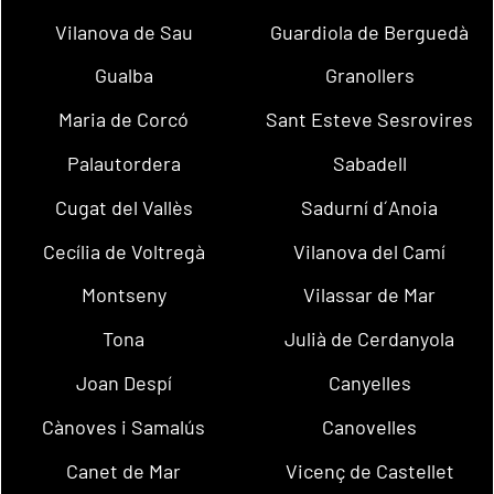
Vilanova de Sau
Guardiola de Berguedà
Gualba
Granollers
Maria de Corcó
Sant Esteve Sesrovires
Palautordera
Sabadell
Cugat del Vallès
Sadurní d´Anoia
Cecília de Voltregà
Vilanova del Camí
Montseny
Vilassar de Mar
Tona
Julià de Cerdanyola
Joan Despí
Canyelles
Cànoves i Samalús
Canovelles
Canet de Mar
Vicenç de Castellet