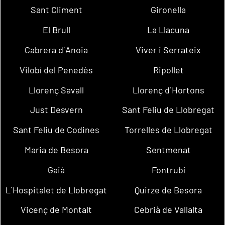
Sant Climent
Gironella
El Brull
La Llacuna
Cabrera d´Anoia
Viver i Serrateix
Vilobí del Penedès
Ripollet
Llorenç Savall
Llorenç d´Hortons
Just Desvern
Sant Feliu de Llobregat
Sant Feliu de Codines
Torrelles de Llobregat
Maria de Besora
Sentmenat
Gaià
Fontrubí
L´Hospitalet de Llobregat
Quirze de Besora
Vicenç de Montalt
Cebrià de Vallalta