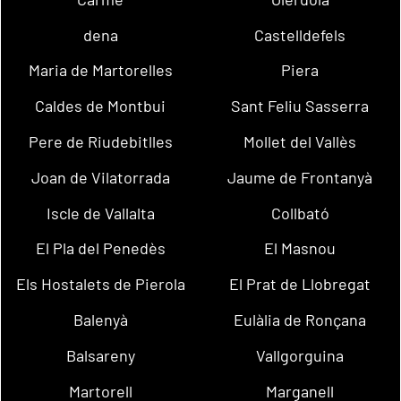
dena
Castelldefels
Maria de Martorelles
Piera
Caldes de Montbui
Sant Feliu Sasserra
Pere de Riudebitlles
Mollet del Vallès
Joan de Vilatorrada
Jaume de Frontanyà
Iscle de Vallalta
Collbató
El Pla del Penedès
El Masnou
Els Hostalets de Pierola
El Prat de Llobregat
Balenyà
Eulàlia de Ronçana
Balsareny
Vallgorguina
Martorell
Marganell