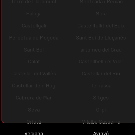
Torre de Claramunt
Montcada i Reixac
Pallejà
Moià
Castellgalí
Castellfullit del Boix
Perpètua de Mogoda
Sant Boi de Lluçanès
Sant Boi
artomeu del Grau
Calaf
Castellbell i el Vilar
Castellar del Vallès
Castellar del Riu
Castellar de n´Hug
Terrassa
Cabrera de Mar
Sitges
Seva
Orpí
Oristà
Vilalba Sasserra
Veciana
Avinyó