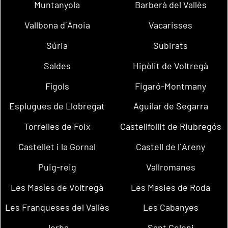
Muntanyola
Barberà del Vallès
Vallbona d´Anoia
Vacarisses
Súria
Subirats
Saldes
Hipòlit de Voltregà
Fígols
Figaró-Montmany
Esplugues de Llobregat
Aguilar de Segarra
Torrelles de Foix
Castellfollit de Riubregós
Castellet i la Gornal
Castell de l´Areny
Puig-reig
Vallromanes
Les Masíes de Voltregà
Les Masies de Roda
Les Franqueses del Vallès
Les Cabanyes
Jorba
Sant Celoni