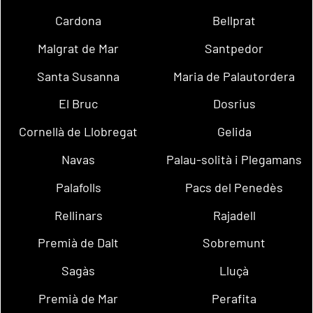
Cardona
Bellprat
Malgrat de Mar
Santpedor
Santa Susanna
Maria de Palautordera
El Bruc
Dosrius
Cornellà de Llobregat
Gelida
Navas
Palau-solità i Plegamans
Palafolls
Pacs del Penedès
Rellinars
Rajadell
Premià de Dalt
Sobremunt
Sagàs
Lluçà
Premià de Mar
Perafita