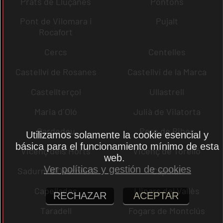
Prats de Lluçanès
Pontons
Pont de Vilomara i
Pujalt
Rocafort
Cercs
Centelles
Castellví de Rosanes
Castellví de la Marca
Castellterçol
Ullastrell
Maria d´Oló
Julià de Vilatorta
Cardedeu
Pere de Ribes
Utilizamos solamente la cookie esencial y
básica para el funcionamiento mínimo de esta
Vicenç dels Horts
Vicenç de Torelló
web.
Ver políticas y gestión de cookies
Sadurní d´Osormort
Capolat
Capellades
Llinars del Vallès
RECHAZAR
ACEPTAR
Taradell
Fogars de Montclús