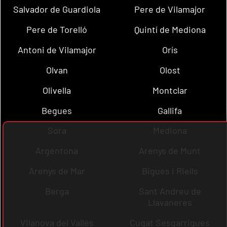
Salvador de Guardiola
Pere de Vilamajor
Pere de Torelló
Quintí de Mediona
Antoni de Vilamajor
Orís
Olvan
Olost
Olivella
Montclar
Begues
Gallifa
Sora
Mediona
Argentona
Arenys de Munt
Arenys de Mar
Bigues i Riells
Berga
Sant Andreu de
Llavaneres
Vilanova del Vallès
Cugat Sesgarrigues