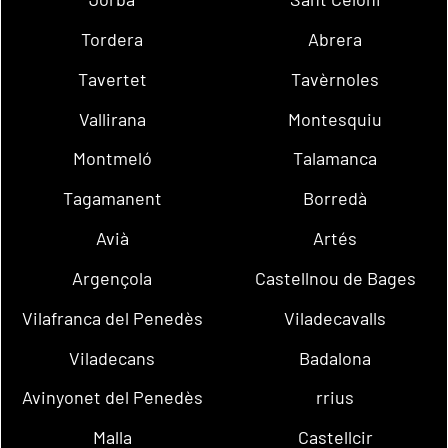
Tordera
Abrera
Tavertet
Tavèrnoles
Vallirana
Montesquiu
Montmeló
Talamanca
Tagamanent
Borredà
Avià
Artés
Argençola
Castellnou de Bages
Vilafranca del Penedès
Viladecavalls
Viladecans
Badalona
Avinyonet del Penedès
rrius
Malla
Castellcir