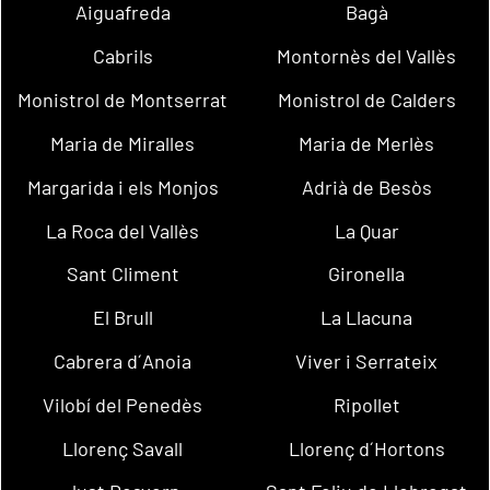
Aiguafreda
Bagà
Cabrils
Montornès del Vallès
Monistrol de Montserrat
Monistrol de Calders
Maria de Miralles
Maria de Merlès
Margarida i els Monjos
Adrià de Besòs
La Roca del Vallès
La Quar
Sant Climent
Gironella
El Brull
La Llacuna
Cabrera d´Anoia
Viver i Serrateix
Vilobí del Penedès
Ripollet
Llorenç Savall
Llorenç d´Hortons