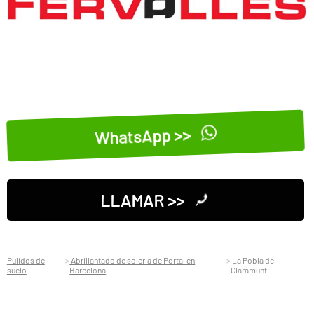
WhatsApp >>
LLAMAR >>
Pulidos de
Abrillantado de soleria de Portal en
La Pobla de
suelo
Barcelona
Claramunt