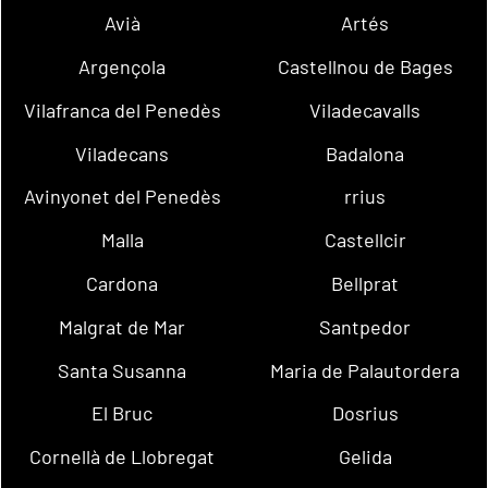
Avià
Artés
Argençola
Castellnou de Bages
Vilafranca del Penedès
Viladecavalls
Viladecans
Badalona
Avinyonet del Penedès
rrius
Malla
Castellcir
Cardona
Bellprat
Malgrat de Mar
Santpedor
Santa Susanna
Maria de Palautordera
El Bruc
Dosrius
Cornellà de Llobregat
Gelida