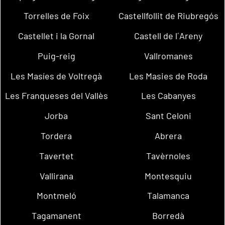
Torrelles de Foix
Castellfollit de Riubregós
Castellet i la Gornal
Castell de l´Areny
Puig-reig
Vallromanes
Les Masíes de Voltregà
Les Masies de Roda
Les Franqueses del Vallès
Les Cabanyes
Jorba
Sant Celoni
Tordera
Abrera
Tavertet
Tavèrnoles
Vallirana
Montesquiu
Montmeló
Talamanca
Tagamanent
Borredà