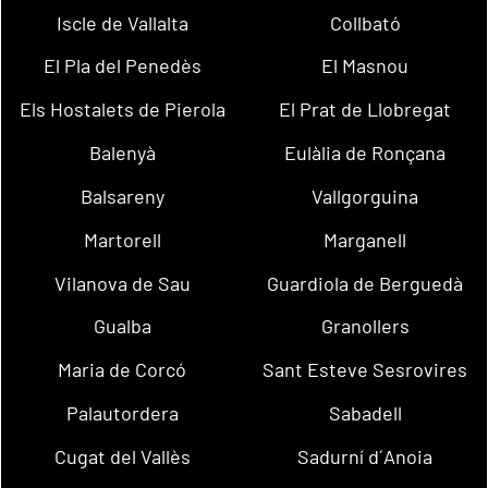
Iscle de Vallalta
Collbató
El Pla del Penedès
El Masnou
Els Hostalets de Pierola
El Prat de Llobregat
Balenyà
Eulàlia de Ronçana
Balsareny
Vallgorguina
Martorell
Marganell
Vilanova de Sau
Guardiola de Berguedà
Gualba
Granollers
Maria de Corcó
Sant Esteve Sesrovires
Palautordera
Sabadell
Cugat del Vallès
Sadurní d´Anoia