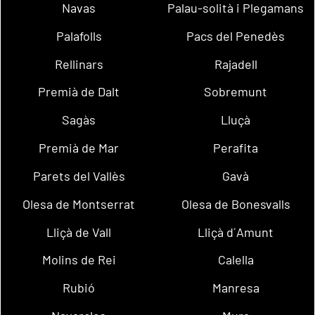
Navas
Palau-solità i Plegamans
Palafolls
Pacs del Penedès
Rellinars
Rajadell
Premià de Dalt
Sobremunt
Sagàs
Lluçà
Premià de Mar
Perafita
Parets del Vallès
Gavà
Olesa de Montserrat
Olesa de Bonesvalls
Lliçà de Vall
Lliçà d´Amunt
Molins de Rei
Calella
Rubió
Manresa