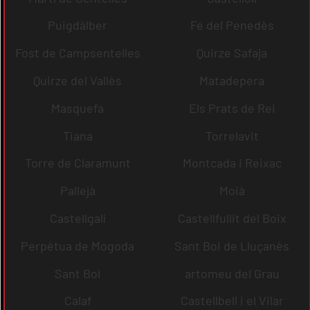
Puigdàlber
Fe del Penedès
Fost de Campsentelles
Quirze Safaja
Quirze del Vallès
Matadepera
Masquefa
Els Prats de Rei
Tiana
Torrelavit
Torre de Claramunt
Montcada i Reixac
Pallejà
Moià
Castellgalí
Castellfullit del Boix
Perpètua de Mogoda
Sant Boi de Lluçanès
Sant Boi
artomeu del Grau
Calaf
Castellbell i el Vilar