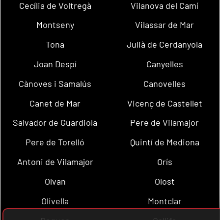
Cecília de Voltregà
Vilanova del Camí
Montseny
Vilassar de Mar
Tona
Julià de Cerdanyola
Joan Despí
Canyelles
Cànoves i Samalús
Canovelles
Canet de Mar
Vicenç de Castellet
Salvador de Guardiola
Pere de Vilamajor
Pere de Torelló
Quintí de Mediona
Antoni de Vilamajor
Orís
Olvan
Olost
Olivella
Montclar