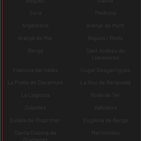
Begues
Gallifa
Sora
Mediona
Argentona
Arenys de Munt
Arenys de Mar
Bigues i Riells
Berga
Sant Andreu de
Llavaneres
Vilanova del Vallès
Cugat Sesgarrigues
La Pobla de Claramunt
La Nou de Berguedà
La Llagosta
Roda de Ter
Cubelles
Vallcebre
Eulàlia de Riuprimer
Eugènia de Berga
Santa Coloma de
Martorelles
Gramenet