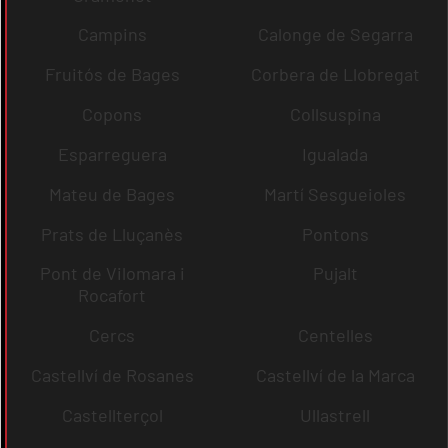
Campins
Calonge de Segarra
Fruitós de Bages
Corbera de Llobregat
Copons
Collsuspina
Esparreguera
Igualada
Mateu de Bages
Martí Sesgueioles
Prats de Lluçanès
Pontons
Pont de Vilomara i
Pujalt
Rocafort
Cercs
Centelles
Castellví de Rosanes
Castellví de la Marca
Castellterçol
Ullastrell