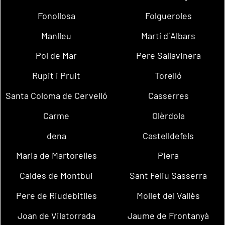
Fonollosa
Folgueroles
Manlleu
Martí d´Albars
Pol de Mar
Pere Sallavinera
Rupit i Pruit
Torelló
Santa Coloma de Cervelló
Casserres
Carme
Olèrdola
dena
Castelldefels
Maria de Martorelles
Piera
Caldes de Montbui
Sant Feliu Sasserra
Pere de Riudebitlles
Mollet del Vallès
Joan de Vilatorrada
Jaume de Frontanyà