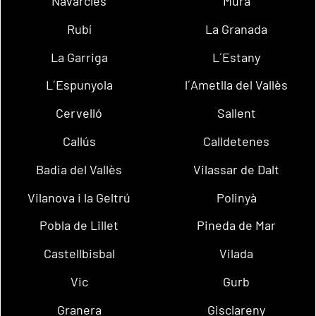
Navarcles
Mura
Rubí
La Granada
La Garriga
L´Estany
L´Espunyola
l´Ametlla del Vallès
Cervelló
Sallent
Callús
Calldetenes
Badia del Vallès
Vilassar de Dalt
Vilanova i la Geltrú
Polinyà
Pobla de Lillet
Pineda de Mar
Castellbisbal
Vilada
Vic
Gurb
Granera
Gisclareny