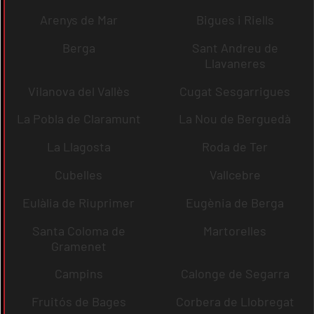
Arenys de Mar
Bigues i Riells
Berga
Sant Andreu de
Llavaneres
Vilanova del Vallès
Cugat Sesgarrigues
La Pobla de Claramunt
La Nou de Berguedà
La Llagosta
Roda de Ter
Cubelles
Vallcebre
Eulàlia de Riuprimer
Eugènia de Berga
Santa Coloma de
Martorelles
Gramenet
Campins
Calonge de Segarra
Fruitós de Bages
Corbera de Llobregat