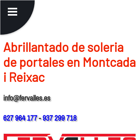
Abrillantado de soleria
de portales en Montcada
i Reixac
info@fervalles.es
627 964 177
-
937 299 718