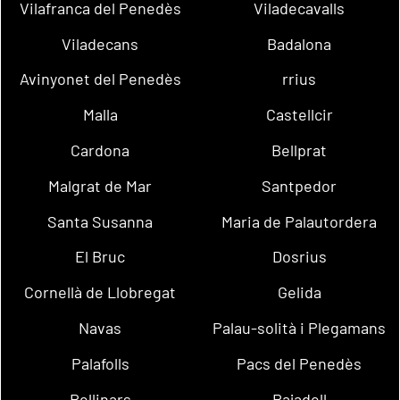
Vilafranca del Penedès
Viladecavalls
Viladecans
Badalona
Avinyonet del Penedès
rrius
Malla
Castellcir
Cardona
Bellprat
Malgrat de Mar
Santpedor
Santa Susanna
Maria de Palautordera
El Bruc
Dosrius
Cornellà de Llobregat
Gelida
Navas
Palau-solità i Plegamans
Palafolls
Pacs del Penedès
Rellinars
Rajadell