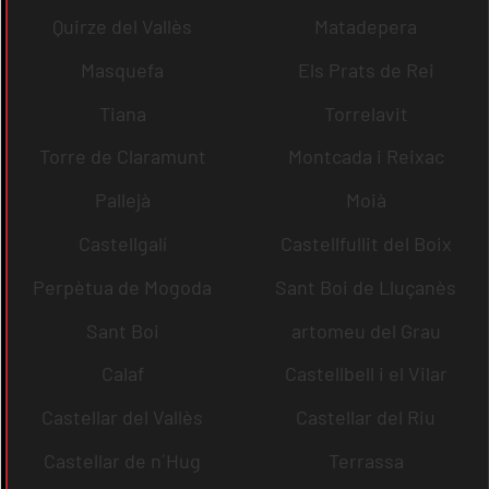
Quirze del Vallès
Matadepera
Masquefa
Els Prats de Rei
Tiana
Torrelavit
Torre de Claramunt
Montcada i Reixac
Pallejà
Moià
Castellgalí
Castellfullit del Boix
Perpètua de Mogoda
Sant Boi de Lluçanès
Sant Boi
artomeu del Grau
Calaf
Castellbell i el Vilar
Castellar del Vallès
Castellar del Riu
Castellar de n´Hug
Terrassa