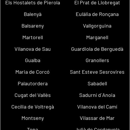
Els Hostalets de Pierola
El Prat de Llobregat
Balenyà
Eulàlia de Ronçana
Balsareny
Vallgorguina
Martorell
Marganell
Vilanova de Sau
Guardiola de Berguedà
Gualba
Granollers
Maria de Corcó
Sant Esteve Sesrovires
Palautordera
Sabadell
Cugat del Vallès
Sadurní d´Anoia
Cecília de Voltregà
Vilanova del Camí
Montseny
Vilassar de Mar
Tona
Julià de Cerdanyola