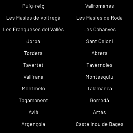
Puig-reig
Vallromanes
Les Masíes de Voltregà
Les Masies de Roda
Les Franqueses del Vallès
Les Cabanyes
Jorba
Sant Celoni
Tordera
Abrera
Tavertet
Tavèrnoles
Vallirana
Montesquiu
Montmeló
Talamanca
Tagamanent
Borredà
Avià
Artés
Argençola
Castellnou de Bages