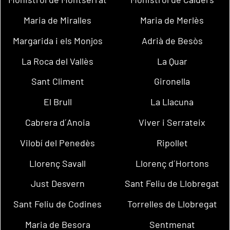
Maria de Miralles
Maria de Merlès
Margarida i els Monjos
Adrià de Besòs
La Roca del Vallès
La Quar
Sant Climent
Gironella
El Brull
La Llacuna
Cabrera d´Anoia
Viver i Serrateix
Vilobí del Penedès
Ripollet
Llorenç Savall
Llorenç d´Hortons
Just Desvern
Sant Feliu de Llobregat
Sant Feliu de Codines
Torrelles de Llobregat
Maria de Besora
Sentmenat