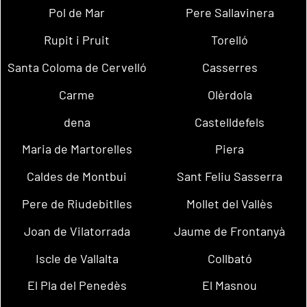
Pol de Mar
Pere Sallavinera
Rupit i Pruit
Torelló
Santa Coloma de Cervelló
Casserres
Carme
Olèrdola
dena
Castelldefels
Maria de Martorelles
Piera
Caldes de Montbui
Sant Feliu Sasserra
Pere de Riudebitlles
Mollet del Vallès
Joan de Vilatorrada
Jaume de Frontanyà
Iscle de Vallalta
Collbató
El Pla del Penedès
El Masnou