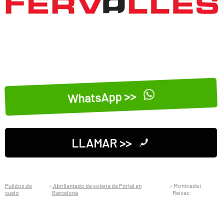
WhatsApp >>
LLAMAR >>
Pulidos de
Abrillantado de soleria de Portal en
Montcada i
suelo
Barcelona
Reixac