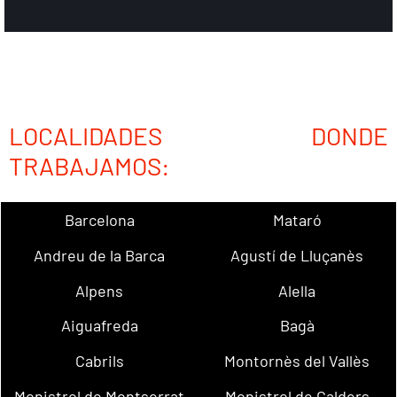
LOCALIDADES DONDE
TRABAJAMOS:
Barcelona
Mataró
Andreu de la Barca
Agustí de Lluçanès
Alpens
Alella
Aiguafreda
Bagà
Cabrils
Montornès del Vallès
Monistrol de Montserrat
Monistrol de Calders