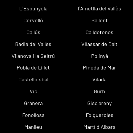
L´Espunyola
l´Ametlla del Vallès
Cervelló
Sallent
Callús
Calldetenes
Badia del Vallès
Vilassar de Dalt
Vilanova i la Geltrú
Polinyà
Pobla de Lillet
Pineda de Mar
Castellbisbal
Vilada
Vic
Gurb
Granera
Gisclareny
Fonollosa
Folgueroles
Manlleu
Martí d´Albars