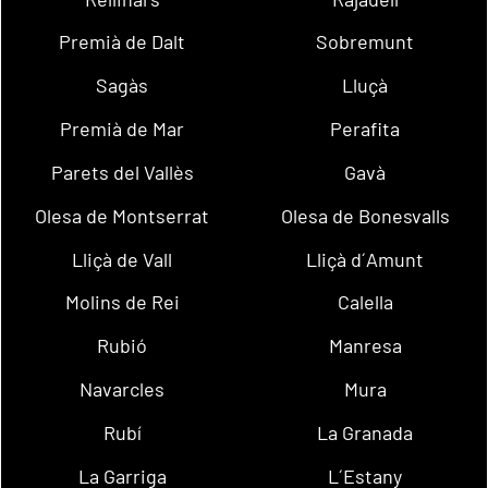
Premià de Dalt
Sobremunt
Sagàs
Lluçà
Premià de Mar
Perafita
Parets del Vallès
Gavà
Olesa de Montserrat
Olesa de Bonesvalls
Lliçà de Vall
Lliçà d´Amunt
Molins de Rei
Calella
Rubió
Manresa
Navarcles
Mura
Rubí
La Granada
La Garriga
L´Estany