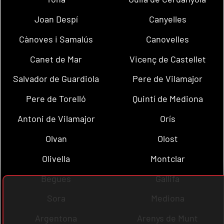
Joan Despí
Canyelles
Cànoves i Samalús
Canovelles
Canet de Mar
Vicenç de Castellet
Salvador de Guardiola
Pere de Vilamajor
Pere de Torelló
Quintí de Mediona
Antoni de Vilamajor
Orís
Olvan
Olost
Olivella
Montclar
Begues
Gallifa
Sora
Mediona
Argentona
Arenys de Munt