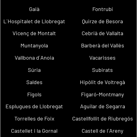
Gaià
Fontrubí
L´Hospitalet de Llobregat
Quirze de Besora
Vicenç de Montalt
Cebrià de Vallalta
Muntanyola
Barberà del Vallès
Vallbona d´Anoia
Vacarisses
Súria
Subirats
Saldes
Hipòlit de Voltregà
Fígols
Figaró-Montmany
Esplugues de Llobregat
Aguilar de Segarra
Torrelles de Foix
Castellfollit de Riubregós
Castellet i la Gornal
Castell de l´Areny