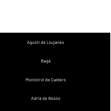
Agustí de Lluçanès
Bagà
Monistrol de Calders
Adrià de Besòs