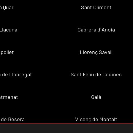
a Quar
Sant Climent
Llacuna
Cabrera d´Anoia
ipollet
Llorenç Savall
u de Llobregat
Sant Feliu de Codines
ntmenat
Gaià
 de Besora
Vicenç de Montalt