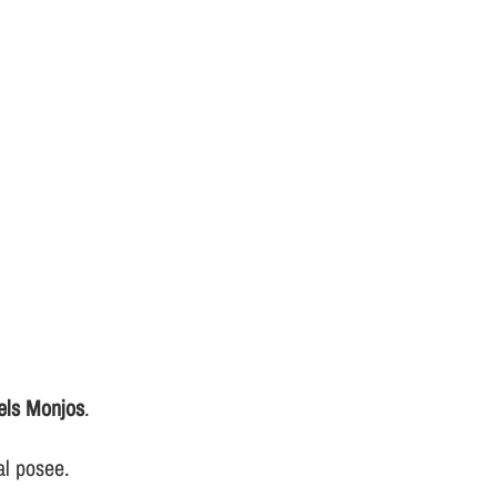
 els Monjos
.
al posee.