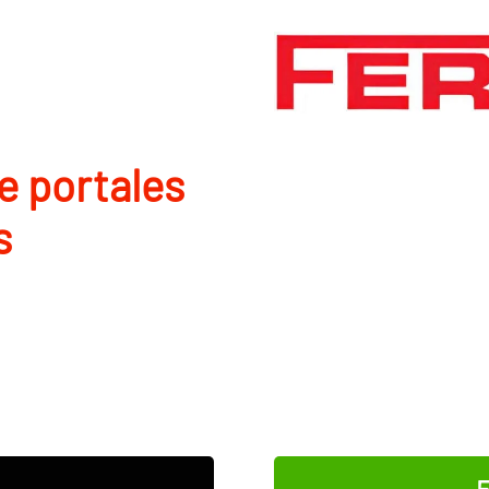
de portales
s
E