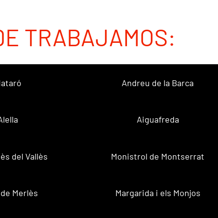
DE TRABAJAMOS:
ataró
Andreu de la Barca
Alella
Aiguafreda
ès del Vallès
Monistrol de Montserrat
 de Merlès
Margarida i els Monjos