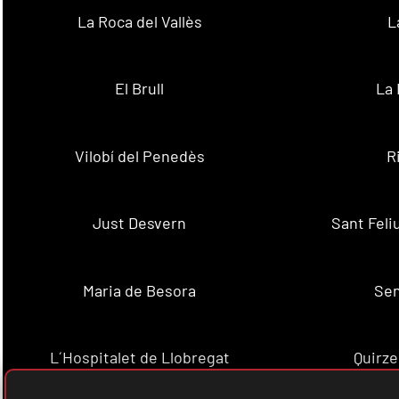
La Roca del Vallès
L
El Brull
La 
Vilobí del Penedès
R
Just Desvern
Sant Feli
Maria de Besora
Se
L´Hospitalet de Llobregat
Quirze