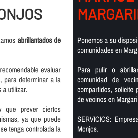
MONJOS
MARGARI
lizamos
abrillantados de
Ponemos a su disposic
comunidades en Margar
s recomendable evaluar
Para pulir o abril
, para determinar a la
comunidad de vecin
a utilizar.
compartidos, solicite
de vecinos en Margarid
y que prever ciertos
mismas, ya que puede
SERVICIOS: Empresa 
se tenga controlada la
Monjos.