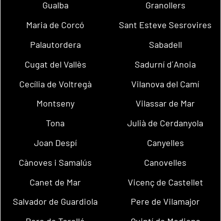
Gualba
Granollers
Maria de Corcó
Sant Esteve Sesrovires
Palautordera
Sabadell
Cugat del Vallès
Sadurní d´Anoia
Cecília de Voltregà
Vilanova del Camí
Montseny
Vilassar de Mar
Tona
Julià de Cerdanyola
Joan Despí
Canyelles
Cànoves i Samalús
Canovelles
Canet de Mar
Vicenç de Castellet
Salvador de Guardiola
Pere de Vilamajor