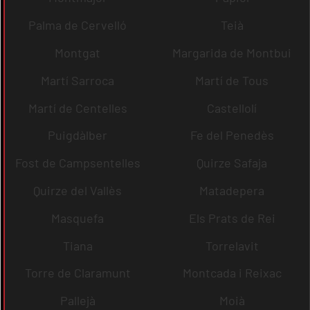
Palma de Cervelló
Teià
Montgat
Margarida de Montbui
Martí Sarroca
Martí de Tous
Martí de Centelles
Castellolí
Puigdàlber
Fe del Penedès
Fost de Campsentelles
Quirze Safaja
Quirze del Vallès
Matadepera
Masquefa
Els Prats de Rei
Tiana
Torrelavit
Torre de Claramunt
Montcada i Reixac
Pallejà
Moià