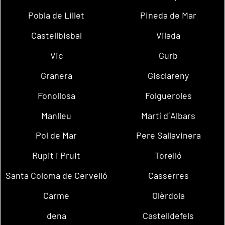
Pobla de Lillet
Pineda de Mar
Castellbisbal
Vilada
Vic
Gurb
Granera
Gisclareny
Fonollosa
Folgueroles
Manlleu
Martí d´Albars
Pol de Mar
Pere Sallavinera
Rupit i Pruit
Torelló
Santa Coloma de Cervelló
Casserres
Carme
Olèrdola
dena
Castelldefels