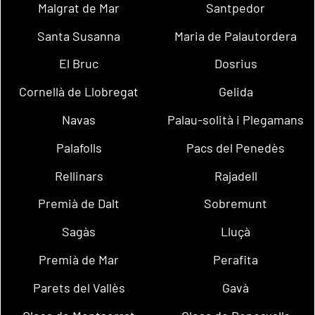
Malgrat de Mar
Santpedor
Santa Susanna
Maria de Palautordera
El Bruc
Dosrius
Cornellà de Llobregat
Gelida
Navas
Palau-solità i Plegamans
Palafolls
Pacs del Penedès
Rellinars
Rajadell
Premià de Dalt
Sobremunt
Sagàs
Lluçà
Premià de Mar
Perafita
Parets del Vallès
Gavà