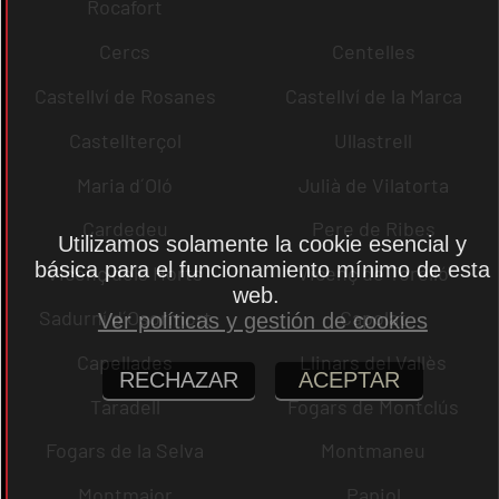
Rocafort
Cercs
Centelles
Castellví de Rosanes
Castellví de la Marca
Castellterçol
Ullastrell
Maria d´Oló
Julià de Vilatorta
Cardedeu
Pere de Ribes
Utilizamos solamente la cookie esencial y
básica para el funcionamiento mínimo de esta
Vicenç dels Horts
Vicenç de Torelló
web.
Sadurní d´Osormort
Capolat
Ver políticas y gestión de cookies
Capellades
Llinars del Vallès
RECHAZAR
ACEPTAR
Taradell
Fogars de Montclús
Fogars de la Selva
Montmaneu
Montmajor
Papiol