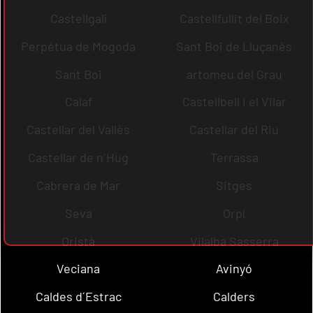
Castellgalí
Castellfullit del Boix
Perpètua de Mogoda
Sant Boi de Lluçanès
Sant Boi
artomeu del Grau
Calaf
Castellbell i el Vilar
Castellar del Vallès
Castellar del Riu
Castellar de n´Hug
Terrassa
Cabrera de Mar
Sitges
Seva
Orpí
Oristà
Vilalba Sasserra
Veciana
Avinyó
Caldes d´Estrac
Calders