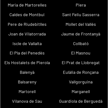
Maria de Martorelles
Piera
Caldes de Montbui
Sant Feliu Sasserra
Pere de Riudebitlles
Mollet del Vallès
Joan de Vilatorrada
Jaume de Frontanyà
Iscle de Vallalta
Collbató
El Pla del Penedès
El Masnou
Els Hostalets de Pierola
El Prat de Llobregat
Balenyà
Eulàlia de Ronçana
Balsareny
Vallgorguina
Martorell
Marganell
Vilanova de Sau
Guardiola de Berguedà