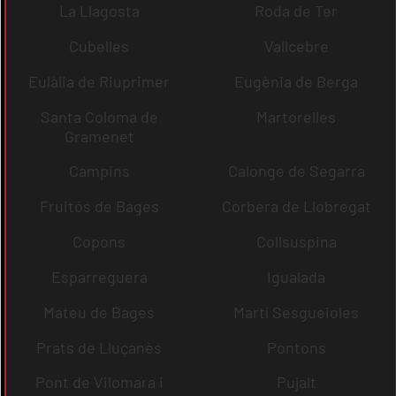
La Llagosta
Roda de Ter
Cubelles
Vallcebre
Eulàlia de Riuprimer
Eugènia de Berga
Santa Coloma de
Martorelles
Gramenet
Campins
Calonge de Segarra
Fruitós de Bages
Corbera de Llobregat
Copons
Collsuspina
Esparreguera
Igualada
Mateu de Bages
Martí Sesgueioles
Prats de Lluçanès
Pontons
Pont de Vilomara i
Pujalt