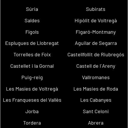
Súria
Subirats
Saldes
Hipòlit de Voltregà
Fígols
Figaró-Montmany
Esplugues de Llobregat
Aguilar de Segarra
Torrelles de Foix
Castellfollit de Riubregós
Castellet i la Gornal
Castell de l´Areny
Puig-reig
Vallromanes
Les Masíes de Voltregà
Les Masies de Roda
Les Franqueses del Vallès
Les Cabanyes
Jorba
Sant Celoni
Tordera
Abrera