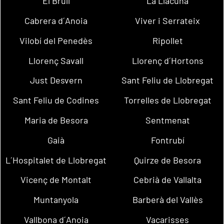
El Brull
La Llacuna
Cabrera d´Anoia
Viver i Serrateix
Vilobí del Penedès
Ripollet
Llorenç Savall
Llorenç d´Hortons
Just Desvern
Sant Feliu de Llobregat
Sant Feliu de Codines
Torrelles de Llobregat
Maria de Besora
Sentmenat
Gaià
Fontrubí
L´Hospitalet de Llobregat
Quirze de Besora
Vicenç de Montalt
Cebrià de Vallalta
Muntanyola
Barberà del Vallès
Vallbona d´Anoia
Vacarisses