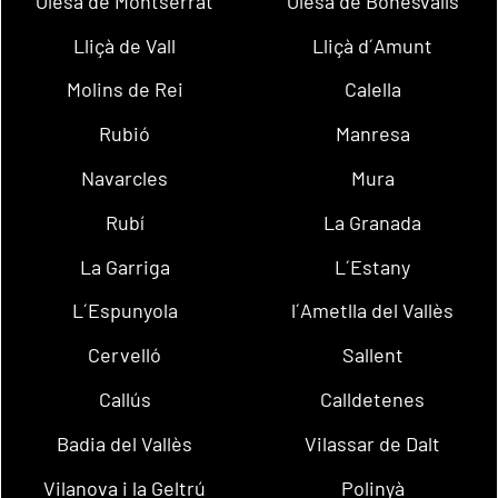
Olesa de Montserrat
Olesa de Bonesvalls
Lliçà de Vall
Lliçà d´Amunt
Molins de Rei
Calella
Rubió
Manresa
Navarcles
Mura
Rubí
La Granada
La Garriga
L´Estany
L´Espunyola
l´Ametlla del Vallès
Cervelló
Sallent
Callús
Calldetenes
Badia del Vallès
Vilassar de Dalt
Vilanova i la Geltrú
Polinyà