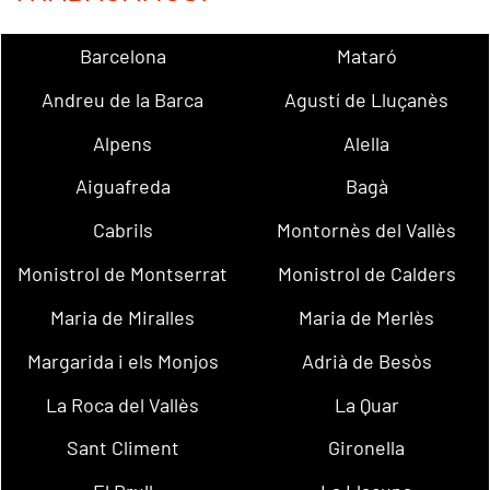
Barcelona
Mataró
Andreu de la Barca
Agustí de Lluçanès
Alpens
Alella
Aiguafreda
Bagà
Cabrils
Montornès del Vallès
Monistrol de Montserrat
Monistrol de Calders
Maria de Miralles
Maria de Merlès
Margarida i els Monjos
Adrià de Besòs
La Roca del Vallès
La Quar
Sant Climent
Gironella