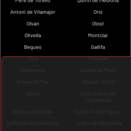
Pere de Torelló
Quintí de Mediona
Antoni de Vilamajor
Orís
Olvan
Olost
Olivella
Montclar
Begues
Gallifa
Sora
Mediona
Argentona
Arenys de Munt
Arenys de Mar
Bigues i Riells
Berga
Sant Andreu de
Llavaneres
Vilanova del Vallès
Cugat Sesgarrigues
La Pobla de Claramunt
La Nou de Berguedà