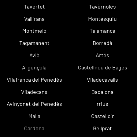
Tavertet
Tavèrnoles
Vallirana
Montesquiu
Montmeló
Talamanca
Tagamanent
Borredà
Avià
Artés
Argençola
Castellnou de Bages
Vilafranca del Penedès
Viladecavalls
Viladecans
Badalona
Avinyonet del Penedès
rrius
Malla
Castellcir
Cardona
Bellprat