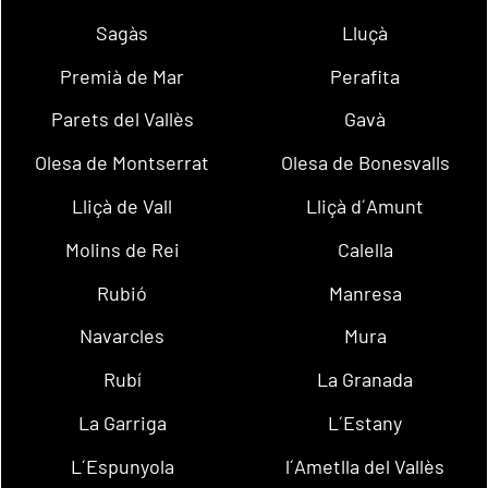
Sagàs
Lluçà
Premià de Mar
Perafita
Parets del Vallès
Gavà
Olesa de Montserrat
Olesa de Bonesvalls
Lliçà de Vall
Lliçà d´Amunt
Molins de Rei
Calella
Rubió
Manresa
Navarcles
Mura
Rubí
La Granada
La Garriga
L´Estany
L´Espunyola
l´Ametlla del Vallès