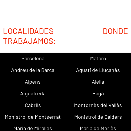
LOCALIDADES DONDE
TRABAJAMOS:
Barcelona
Mataró
Andreu de la Barca
Agustí de Lluçanès
Alpens
Alella
Aiguafreda
Bagà
Cabrils
Montornès del Vallès
Monistrol de Montserrat
Monistrol de Calders
Maria de Miralles
Maria de Merlès