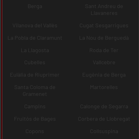
Berga
Sant Andreu de
Llavaneres
Vilanova del Vallès
Cugat Sesgarrigues
La Pobla de Claramunt
La Nou de Berguedà
La Llagosta
Roda de Ter
Cubelles
Vallcebre
Eulàlia de Riuprimer
Eugènia de Berga
Santa Coloma de
Martorelles
Gramenet
Campins
Calonge de Segarra
Fruitós de Bages
Corbera de Llobregat
Copons
Collsuspina