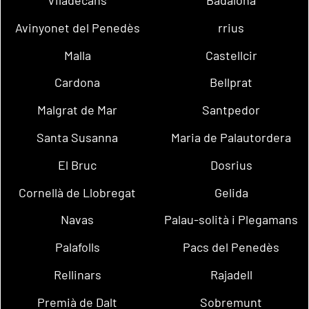
Avinyonet del Penedès
rrius
Malla
Castellcir
Cardona
Bellprat
Malgrat de Mar
Santpedor
Santa Susanna
Maria de Palautordera
El Bruc
Dosrius
Cornellà de Llobregat
Gelida
Navas
Palau-solità i Plegamans
Palafolls
Pacs del Penedès
Rellinars
Rajadell
Premià de Dalt
Sobremunt