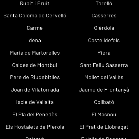
Rupit i Pruit
Torelló
Santa Coloma de Cervelló
Casserres
Carme
Olèrdola
dena
Castelldefels
Maria de Martorelles
Piera
Caldes de Montbui
Sant Feliu Sasserra
Pere de Riudebitlles
Mollet del Vallès
Joan de Vilatorrada
Jaume de Frontanyà
Iscle de Vallalta
Collbató
El Pla del Penedès
El Masnou
Els Hostalets de Pierola
El Prat de Llobregat
Balenyà
Eulàlia de Ronçana