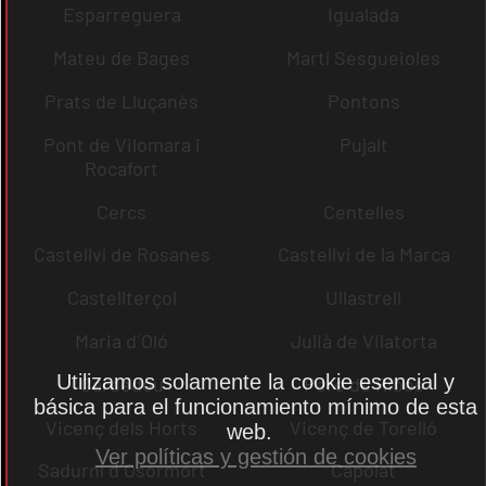
Esparreguera
Igualada
Mateu de Bages
Martí Sesgueioles
Prats de Lluçanès
Pontons
Pont de Vilomara i
Pujalt
Rocafort
Cercs
Centelles
Castellví de Rosanes
Castellví de la Marca
Castellterçol
Ullastrell
Maria d´Oló
Julià de Vilatorta
Utilizamos solamente la cookie esencial y
Cardedeu
Pere de Ribes
básica para el funcionamiento mínimo de esta
Vicenç dels Horts
Vicenç de Torelló
web.
Ver políticas y gestión de cookies
Sadurní d´Osormort
Capolat