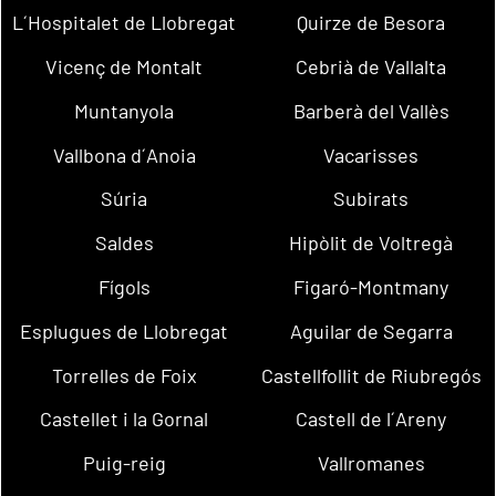
L´Hospitalet de Llobregat
Quirze de Besora
Vicenç de Montalt
Cebrià de Vallalta
Muntanyola
Barberà del Vallès
Vallbona d´Anoia
Vacarisses
Súria
Subirats
Saldes
Hipòlit de Voltregà
Fígols
Figaró-Montmany
Esplugues de Llobregat
Aguilar de Segarra
Torrelles de Foix
Castellfollit de Riubregós
Castellet i la Gornal
Castell de l´Areny
Puig-reig
Vallromanes