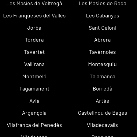
Les Masíes de Voltregà
Les Masies de Roda
Les Franqueses del Vallès
Les Cabanyes
Jorba
Sant Celoni
Tordera
Abrera
Tavertet
Tavèrnoles
Vallirana
Montesquiu
Montmeló
Talamanca
Tagamanent
Borredà
Avià
Artés
Argençola
Castellnou de Bages
Vilafranca del Penedès
Viladecavalls
Viladecans
Badalona