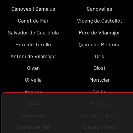
Cànoves i Samalús
Canovelles
Canet de Mar
Vicenç de Castellet
Salvador de Guardiola
Pere de Vilamajor
Pere de Torelló
Quintí de Mediona
Antoni de Vilamajor
Orís
Olvan
Olost
Olivella
Montclar
Begues
Gallifa
Sora
Mediona
Argentona
Arenys de Munt
Arenys de Mar
Bigues i Riells