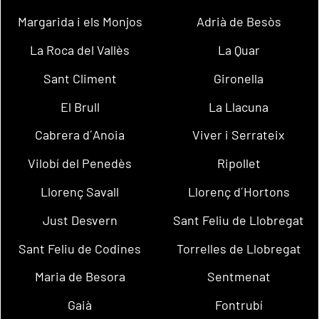
Margarida i els Monjos
Adrià de Besòs
La Roca del Vallès
La Quar
Sant Climent
Gironella
El Brull
La Llacuna
Cabrera d´Anoia
Viver i Serrateix
Vilobí del Penedès
Ripollet
Llorenç Savall
Llorenç d´Hortons
Just Desvern
Sant Feliu de Llobregat
Sant Feliu de Codines
Torrelles de Llobregat
Maria de Besora
Sentmenat
Gaià
Fontrubí