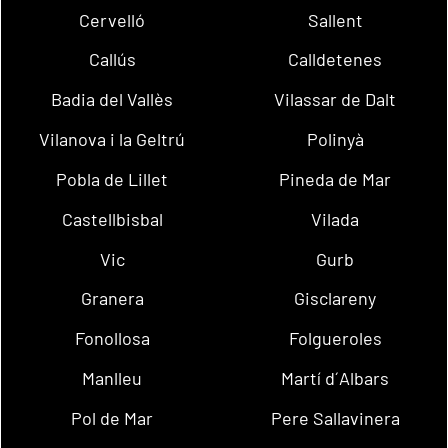
Cervelló
Sallent
Callús
Calldetenes
Badia del Vallès
Vilassar de Dalt
Vilanova i la Geltrú
Polinyà
Pobla de Lillet
Pineda de Mar
Castellbisbal
Vilada
Vic
Gurb
Granera
Gisclareny
Fonollosa
Folgueroles
Manlleu
Martí d´Albars
Pol de Mar
Pere Sallavinera