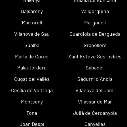
Balsareny
Vallgorguina
Martorell
Marganell
Vilanova de Sau
Guardiola de Berguedà
Gualba
Granollers
Maria de Corcó
Sant Esteve Sesrovires
Palautordera
Sabadell
Cugat del Vallès
Sadurní d´Anoia
Cecília de Voltregà
Vilanova del Camí
Montseny
Vilassar de Mar
Tona
Julià de Cerdanyola
Joan Despí
Canyelles