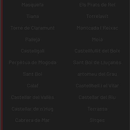
Masquefa
Els Prats de Rei
Tiana
Torrelavit
Torre de Claramunt
Montcada i Reixac
Pallejà
Moià
Castellgalí
Castellfullit del Boix
Perpètua de Mogoda
Sant Boi de Lluçanès
Sant Boi
artomeu del Grau
Calaf
Castellbell i el Vilar
Castellar del Vallès
Castellar del Riu
Castellar de n´Hug
Terrassa
Cabrera de Mar
Sitges