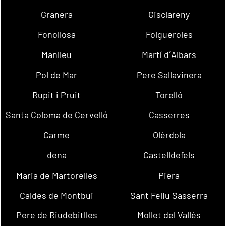
Granera
Gisclareny
Fonollosa
Folgueroles
Manlleu
Martí d´Albars
Pol de Mar
Pere Sallavinera
Rupit i Pruit
Torelló
Santa Coloma de Cervelló
Casserres
Carme
Olèrdola
dena
Castelldefels
Maria de Martorelles
Piera
Caldes de Montbui
Sant Feliu Sasserra
Pere de Riudebitlles
Mollet del Vallès