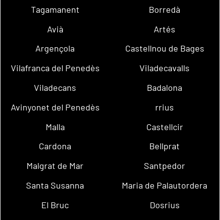
Tagamanent
Borredà
Avià
Artés
Argençola
Castellnou de Bages
Vilafranca del Penedès
Viladecavalls
Viladecans
Badalona
Avinyonet del Penedès
rrius
Malla
Castellcir
Cardona
Bellprat
Malgrat de Mar
Santpedor
Santa Susanna
Maria de Palautordera
El Bruc
Dosrius