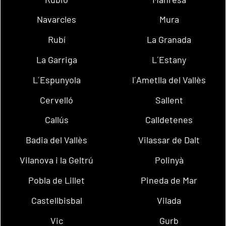
Navarcles
Mura
Rubí
La Granada
La Garriga
L´Estany
L´Espunyola
l´Ametlla del Vallès
Cervelló
Sallent
Callús
Calldetenes
Badia del Vallès
Vilassar de Dalt
Vilanova i la Geltrú
Polinyà
Pobla de Lillet
Pineda de Mar
Castellbisbal
Vilada
Vic
Gurb