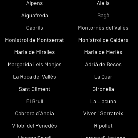
Alpens
Alella
Aiguafreda
Bagà
Cabrils
Montornès del Vallès
Monistrol de Montserrat
Monistrol de Calders
Maria de Miralles
Maria de Merlès
Margarida i els Monjos
Adrià de Besòs
La Roca del Vallès
La Quar
Sant Climent
Gironella
El Brull
La Llacuna
Cabrera d´Anoia
Viver i Serrateix
Vilobí del Penedès
Ripollet
Llorenç Savall
Llorenç d´Hortons