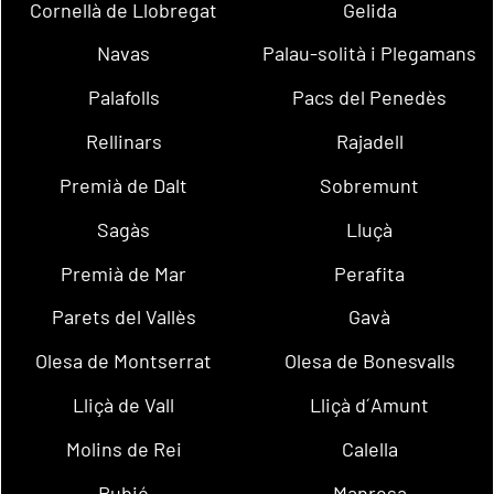
Cornellà de Llobregat
Gelida
Navas
Palau-solità i Plegamans
Palafolls
Pacs del Penedès
Rellinars
Rajadell
Premià de Dalt
Sobremunt
Sagàs
Lluçà
Premià de Mar
Perafita
Parets del Vallès
Gavà
Olesa de Montserrat
Olesa de Bonesvalls
Lliçà de Vall
Lliçà d´Amunt
Molins de Rei
Calella
Rubió
Manresa