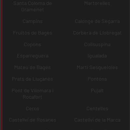
Santa Coloma de
Martorelles
Gramenet
Campins
Calonge de Segarra
Fruitós de Bages
Corbera de Llobregat
Copons
Collsuspina
Esparreguera
Igualada
Mateu de Bages
Martí Sesgueioles
Prats de Lluçanès
Pontons
Pont de Vilomara i
Pujalt
Rocafort
Cercs
Centelles
Castellví de Rosanes
Castellví de la Marca