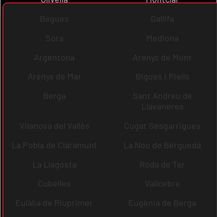
Begues
Gallifa
Sora
Mediona
Argentona
Arenys de Munt
Arenys de Mar
Bigues i Riells
Berga
Sant Andreu de
Llavaneres
Vilanova del Vallès
Cugat Sesgarrigues
La Pobla de Claramunt
La Nou de Berguedà
La Llagosta
Roda de Ter
Cubelles
Vallcebre
Eulàlia de Riuprimer
Eugènia de Berga