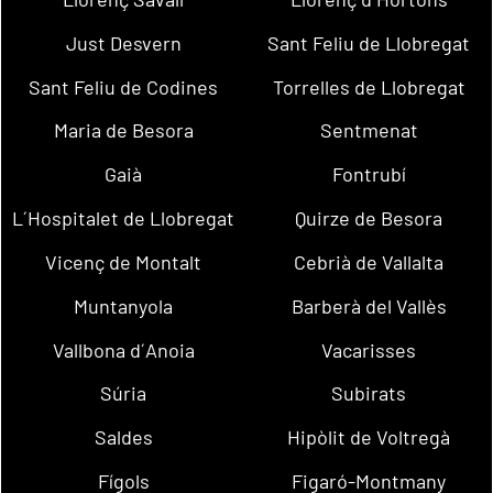
Just Desvern
Sant Feliu de Llobregat
Sant Feliu de Codines
Torrelles de Llobregat
Maria de Besora
Sentmenat
Gaià
Fontrubí
L´Hospitalet de Llobregat
Quirze de Besora
Vicenç de Montalt
Cebrià de Vallalta
Muntanyola
Barberà del Vallès
Vallbona d´Anoia
Vacarisses
Súria
Subirats
Saldes
Hipòlit de Voltregà
Fígols
Figaró-Montmany