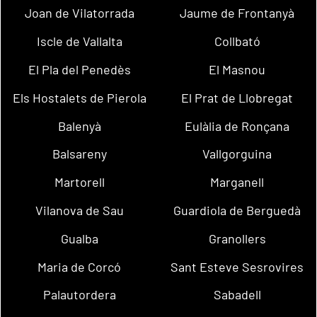
Joan de Vilatorrada
Jaume de Frontanyà
Iscle de Vallalta
Collbató
El Pla del Penedès
El Masnou
Els Hostalets de Pierola
El Prat de Llobregat
Balenyà
Eulàlia de Ronçana
Balsareny
Vallgorguina
Martorell
Marganell
Vilanova de Sau
Guardiola de Berguedà
Gualba
Granollers
Maria de Corcó
Sant Esteve Sesrovires
Palautordera
Sabadell