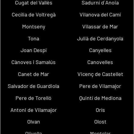
Cugat del Vallès
Sadurní d´Anoia
Cecília de Voltregà
Vilanova del Camí
Montseny
Vilassar de Mar
Tona
Julià de Cerdanyola
Joan Despí
Canyelles
Cànoves i Samalús
Canovelles
Canet de Mar
Vicenç de Castellet
Salvador de Guardiola
Pere de Vilamajor
Pere de Torelló
Quintí de Mediona
Antoni de Vilamajor
Orís
Olvan
Olost
Olivella
Montclar