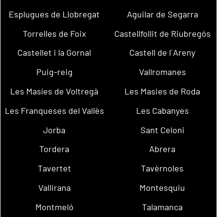
Esplugues de Llobregat
Aguilar de Segarra
Torrelles de Foix
Castellfollit de Riubregós
Castellet i la Gornal
Castell de l´Areny
Puig-reig
Vallromanes
Les Masíes de Voltregà
Les Masies de Roda
Les Franqueses del Vallès
Les Cabanyes
Jorba
Sant Celoni
Tordera
Abrera
Tavertet
Tavèrnoles
Vallirana
Montesquiu
Montmeló
Talamanca