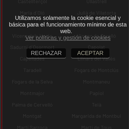
Castellterçol
Ullastrell
Maria d´Oló
Julià de Vilatorta
Utilizamos solamente la cookie esencial y
Cardedeu
Pere de Ribes
básica para el funcionamiento mínimo de esta
web.
Vicenç dels Horts
Vicenç de Torelló
Ver políticas y gestión de cookies
Sadurní d´Osormort
Capolat
RECHAZAR
ACEPTAR
Capellades
Llinars del Vallès
Taradell
Fogars de Montclús
Fogars de la Selva
Montmaneu
Montmajor
Papiol
Palma de Cervelló
Teià
Montgat
Margarida de Montbui
Martí Sarroca
Martí de Tous