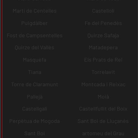
Martí de Centelles
Castellolí
Puigdàlber
Fe del Penedès
Fost de Campsentelles
Quirze Safaja
Quirze del Vallès
Matadepera
Masquefa
Els Prats de Rei
Tiana
Torrelavit
Torre de Claramunt
Montcada i Reixac
Pallejà
Moià
Castellgalí
Castellfullit del Boix
Perpètua de Mogoda
Sant Boi de Lluçanès
Sant Boi
artomeu del Grau