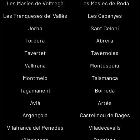
Les Masíes de Voltregà
Les Masies de Roda
Les Franqueses del Vallès
Les Cabanyes
Jorba
Sant Celoni
Tordera
Abrera
Tavertet
Tavèrnoles
Vallirana
Montesquiu
Montmeló
Talamanca
Tagamanent
Borredà
Avià
Artés
Argençola
Castellnou de Bages
Vilafranca del Penedès
Viladecavalls
Viladecans
Badalona