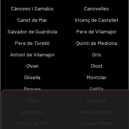
Cànoves i Samalús
Canovelles
Canet de Mar
Vicenç de Castellet
Salvador de Guardiola
Pere de Vilamajor
Pere de Torelló
Quintí de Mediona
Antoni de Vilamajor
Orís
Olvan
Olost
Olivella
Montclar
Begues
Gallifa
Sora
Mediona
Argentona
Arenys de Munt
Arenys de Mar
Bigues i Riells