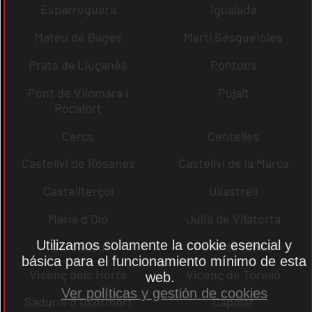
Esparreguera
Igualada
Mateu de Bages
Martí Sesgueioles
Prats de Lluçanès
Pontons
Pont de Vilomara i
Pujalt
Rocafort
Cercs
Centelles
Castellví de Rosanes
Castellví de la Marca
Castellterçol
Ullastrell
Maria d´Oló
Julià de Vilatorta
Utilizamos solamente la cookie esencial y
Cardedeu
Pere de Ribes
básica para el funcionamiento mínimo de esta
Vicenç dels Horts
Vicenç de Torelló
web.
Ver políticas y gestión de cookies
Sadurní d´Osormort
Capolat