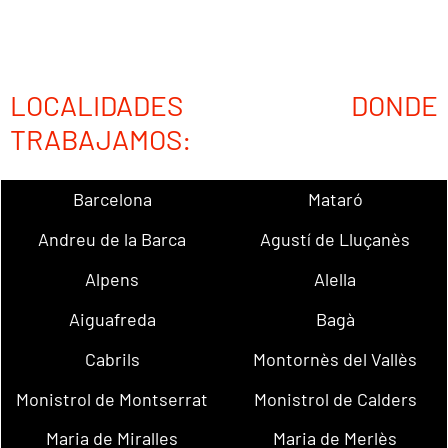
LOCALIDADES DONDE
TRABAJAMOS:
Barcelona
Mataró
Andreu de la Barca
Agustí de Lluçanès
Alpens
Alella
Aiguafreda
Bagà
Cabrils
Montornès del Vallès
Monistrol de Montserrat
Monistrol de Calders
Maria de Miralles
Maria de Merlès