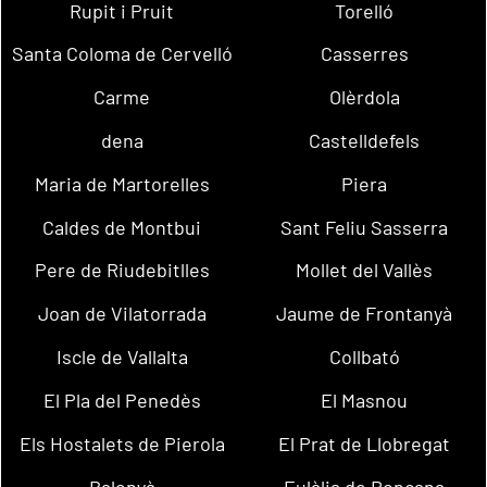
Rupit i Pruit
Torelló
Santa Coloma de Cervelló
Casserres
Carme
Olèrdola
dena
Castelldefels
Maria de Martorelles
Piera
Caldes de Montbui
Sant Feliu Sasserra
Pere de Riudebitlles
Mollet del Vallès
Joan de Vilatorrada
Jaume de Frontanyà
Iscle de Vallalta
Collbató
El Pla del Penedès
El Masnou
Els Hostalets de Pierola
El Prat de Llobregat
Balenyà
Eulàlia de Ronçana