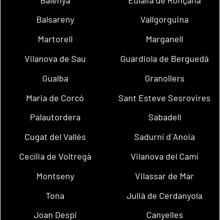
Balsareny
Vallgorguina
Martorell
Marganell
Vilanova de Sau
Guardiola de Berguedà
Gualba
Granollers
Maria de Corcó
Sant Esteve Sesrovires
Palautordera
Sabadell
Cugat del Vallès
Sadurní d´Anoia
Cecília de Voltregà
Vilanova del Camí
Montseny
Vilassar de Mar
Tona
Julià de Cerdanyola
Joan Despí
Canyelles