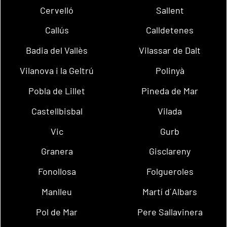
Cervelló
Sallent
Callús
Calldetenes
Badia del Vallès
Vilassar de Dalt
Vilanova i la Geltrú
Polinyà
Pobla de Lillet
Pineda de Mar
Castellbisbal
Vilada
Vic
Gurb
Granera
Gisclareny
Fonollosa
Folgueroles
Manlleu
Martí d´Albars
Pol de Mar
Pere Sallavinera