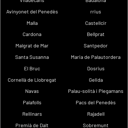
Avinyonet del Penedès
rrius
Malla
Castellcir
Cardona
Bellprat
Malgrat de Mar
Santpedor
Santa Susanna
Maria de Palautordera
El Bruc
Dosrius
Cornellà de Llobregat
Gelida
Navas
Palau-solità i Plegamans
Palafolls
Pacs del Penedès
Rellinars
Rajadell
Premià de Dalt
Sobremunt