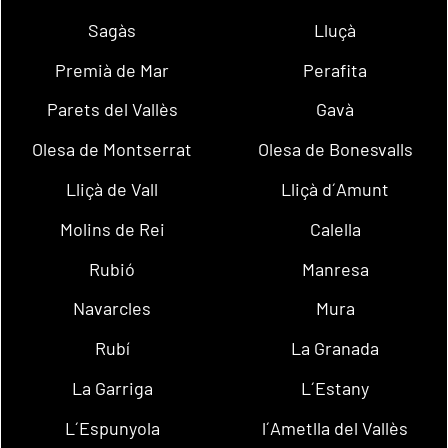
Sagàs
Lluçà
Premià de Mar
Perafita
Parets del Vallès
Gavà
Olesa de Montserrat
Olesa de Bonesvalls
Lliçà de Vall
Lliçà d´Amunt
Molins de Rei
Calella
Rubió
Manresa
Navarcles
Mura
Rubí
La Granada
La Garriga
L´Estany
L´Espunyola
l´Ametlla del Vallès