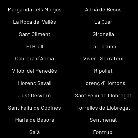
Margarida i els Monjos
Adrià de Besòs
La Roca del Vallès
La Quar
Sant Climent
Gironella
El Brull
La Llacuna
Cabrera d´Anoia
Viver i Serrateix
Vilobí del Penedès
Ripollet
Llorenç Savall
Llorenç d´Hortons
Just Desvern
Sant Feliu de Llobregat
Sant Feliu de Codines
Torrelles de Llobregat
Maria de Besora
Sentmenat
Gaià
Fontrubí