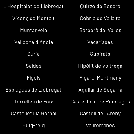
L´Hospitalet de Llobregat
Quirze de Besora
Vicenç de Montalt
Cebrià de Vallalta
Muntanyola
Barberà del Vallès
Vallbona d´Anoia
Vacarisses
Súria
Subirats
Saldes
Hipòlit de Voltregà
Fígols
Figaró-Montmany
Esplugues de Llobregat
Aguilar de Segarra
Torrelles de Foix
Castellfollit de Riubregós
Castellet i la Gornal
Castell de l´Areny
Puig-reig
Vallromanes