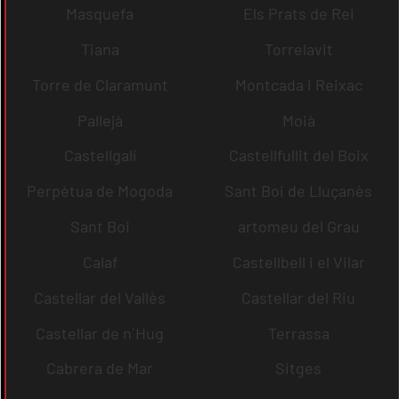
Masquefa
Els Prats de Rei
Tiana
Torrelavit
Torre de Claramunt
Montcada i Reixac
Pallejà
Moià
Castellgalí
Castellfullit del Boix
Perpètua de Mogoda
Sant Boi de Lluçanès
Sant Boi
artomeu del Grau
Calaf
Castellbell i el Vilar
Castellar del Vallès
Castellar del Riu
Castellar de n´Hug
Terrassa
Cabrera de Mar
Sitges