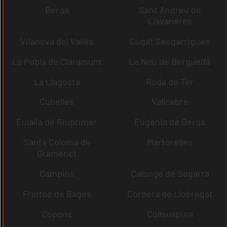
Berga
Sant Andreu de
Llavaneres
Vilanova del Vallès
Cugat Sesgarrigues
La Pobla de Claramunt
La Nou de Berguedà
La Llagosta
Roda de Ter
Cubelles
Vallcebre
Eulàlia de Riuprimer
Eugènia de Berga
Santa Coloma de
Martorelles
Gramenet
Campins
Calonge de Segarra
Fruitós de Bages
Corbera de Llobregat
Copons
Collsuspina