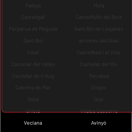
Pallejà
Moià
Castellgalí
Castellfullit del Boix
Perpètua de Mogoda
Sant Boi de Lluçanès
Sant Boi
artomeu del Grau
Calaf
Castellbell i el Vilar
Castellar del Vallès
Castellar del Riu
Castellar de n´Hug
Terrassa
Cabrera de Mar
Sitges
Seva
Orpí
Oristà
Vilalba Sasserra
Veciana
Avinyó