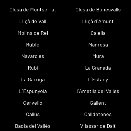
Olesa de Montserrat
Olesa de Bonesvalls
Lliçà de Vall
Lliçà d´Amunt
Molins de Rei
Calella
Rubió
Manresa
Navarcles
Mura
Rubí
La Granada
La Garriga
L´Estany
L´Espunyola
l´Ametlla del Vallès
Cervelló
Sallent
Callús
Calldetenes
Badia del Vallès
Vilassar de Dalt