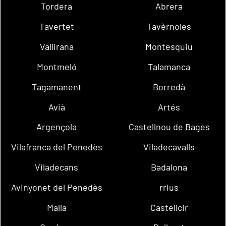
Tordera
Abrera
Tavertet
Tavèrnoles
Vallirana
Montesquiu
Montmeló
Talamanca
Tagamanent
Borredà
Avià
Artés
Argençola
Castellnou de Bages
Vilafranca del Penedès
Viladecavalls
Viladecans
Badalona
Avinyonet del Penedès
rrius
Malla
Castellcir