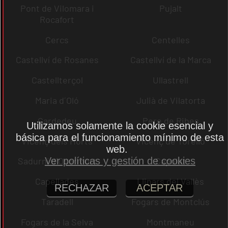
Pont de Vilomara i
Pujalt
Rocafort
Cercs
Centelles
Castellví de Rosanes
Castellví de la Marca
Castellterçol
Ullastrell
Maria d´Oló
Julià de Vilatorta
Cardedeu
Pere de Ribes
Utilizamos solamente la cookie esencial y
básica para el funcionamiento mínimo de esta
Vicenç dels Horts
Vicenç de Torelló
web.
Ver políticas y gestión de cookies
Sadurní d´Osormort
Capolat
Capellades
Llinars del Vallès
RECHAZAR
ACEPTAR
Taradell
Fogars de Montclús
Fogars de la Selva
Montmaneu