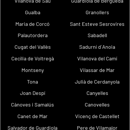
Vilanova de Sau
Guardiola de Berguedà
Gualba
Granollers
Maria de Corcó
Sant Esteve Sesrovires
Palautordera
Sabadell
Cugat del Vallès
Sadurní d´Anoia
Cecília de Voltregà
Vilanova del Camí
Montseny
Vilassar de Mar
Tona
Julià de Cerdanyola
Joan Despí
Canyelles
Cànoves i Samalús
Canovelles
Canet de Mar
Vicenç de Castellet
Salvador de Guardiola
Pere de Vilamajor