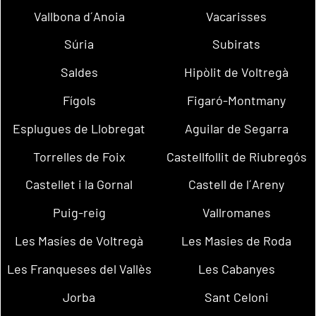
Vallbona d´Anoia
Vacarisses
Súria
Subirats
Saldes
Hipòlit de Voltregà
Fígols
Figaró-Montmany
Esplugues de Llobregat
Aguilar de Segarra
Torrelles de Foix
Castellfollit de Riubregós
Castellet i la Gornal
Castell de l´Areny
Puig-reig
Vallromanes
Les Masíes de Voltregà
Les Masies de Roda
Les Franqueses del Vallès
Les Cabanyes
Jorba
Sant Celoni