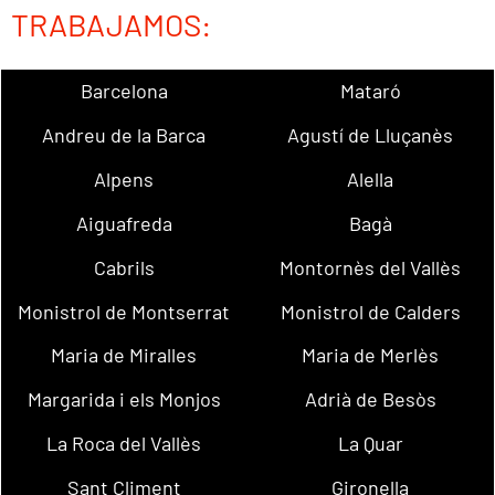
TRABAJAMOS:
Barcelona
Mataró
Andreu de la Barca
Agustí de Lluçanès
Alpens
Alella
Aiguafreda
Bagà
Cabrils
Montornès del Vallès
Monistrol de Montserrat
Monistrol de Calders
Maria de Miralles
Maria de Merlès
Margarida i els Monjos
Adrià de Besòs
La Roca del Vallès
La Quar
Sant Climent
Gironella