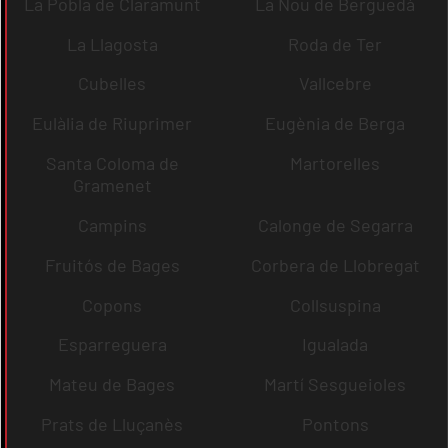
La Pobla de Claramunt
La Nou de Berguedà
La Llagosta
Roda de Ter
Cubelles
Vallcebre
Eulàlia de Riuprimer
Eugènia de Berga
Santa Coloma de
Martorelles
Gramenet
Campins
Calonge de Segarra
Fruitós de Bages
Corbera de Llobregat
Copons
Collsuspina
Esparreguera
Igualada
Mateu de Bages
Martí Sesgueioles
Prats de Lluçanès
Pontons