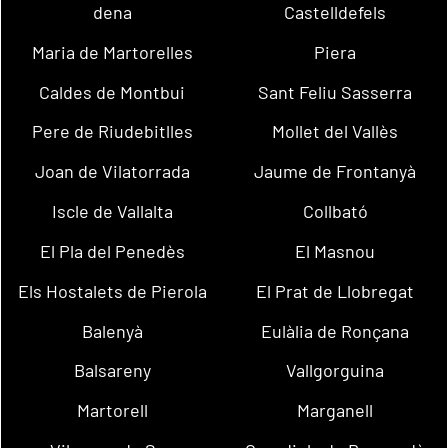
dena
Castelldefels
Maria de Martorelles
Piera
Caldes de Montbui
Sant Feliu Sasserra
Pere de Riudebitlles
Mollet del Vallès
Joan de Vilatorrada
Jaume de Frontanyà
Iscle de Vallalta
Collbató
El Pla del Penedès
El Masnou
Els Hostalets de Pierola
El Prat de Llobregat
Balenyà
Eulàlia de Ronçana
Balsareny
Vallgorguina
Martorell
Marganell