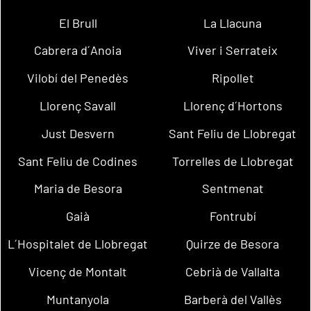
El Brull
La Llacuna
Cabrera d´Anoia
Viver i Serrateix
Vilobí del Penedès
Ripollet
Llorenç Savall
Llorenç d´Hortons
Just Desvern
Sant Feliu de Llobregat
Sant Feliu de Codines
Torrelles de Llobregat
Maria de Besora
Sentmenat
Gaià
Fontrubí
L´Hospitalet de Llobregat
Quirze de Besora
Vicenç de Montalt
Cebrià de Vallalta
Muntanyola
Barberà del Vallès