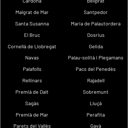
Cardona
Bellprat
Malgrat de Mar
Santpedor
Santa Susanna
Maria de Palautordera
El Bruc
Dosrius
Cornellà de Llobregat
Gelida
Navas
Palau-solità i Plegamans
Palafolls
Pacs del Penedès
Rellinars
Rajadell
Premià de Dalt
Sobremunt
Sagàs
Lluçà
Premià de Mar
Perafita
Parets del Vallès
Gavà