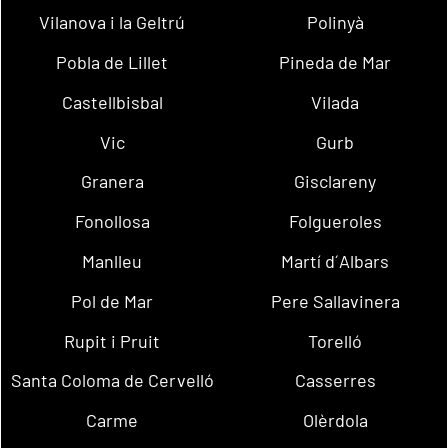
Vilanova i la Geltrú
Polinyà
Pobla de Lillet
Pineda de Mar
Castellbisbal
Vilada
Vic
Gurb
Granera
Gisclareny
Fonollosa
Folgueroles
Manlleu
Martí d´Albars
Pol de Mar
Pere Sallavinera
Rupit i Pruit
Torelló
Santa Coloma de Cervelló
Casserres
Carme
Olèrdola