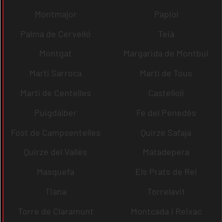
Montmajor
Papiol
Palma de Cervelló
Teià
Montgat
Margarida de Montbui
Martí Sarroca
Martí de Tous
Martí de Centelles
Castellolí
Puigdàlber
Fe del Penedès
Fost de Campsentelles
Quirze Safaja
Quirze del Vallès
Matadepera
Masquefa
Els Prats de Rei
Tiana
Torrelavit
Torre de Claramunt
Montcada i Reixac