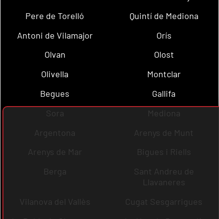
Pere de Torelló
Quintí de Mediona
Antoni de Vilamajor
Orís
Olvan
Olost
Olivella
Montclar
Begues
Gallifa
Sora
Mediona
Argentona
Arenys de Munt
Arenys de Mar
Bigues i Riells
Berga
Sant Andreu de
Llavaneres
Vilanova del Vallès
Cugat Sesgarrigues