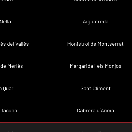
Alella
Aiguafreda
ès del Vallès
Monistrol de Montserrat
 de Merlès
Margarida i els Monjos
a Quar
Sant Climent
Llacuna
Cabrera d´Anoia