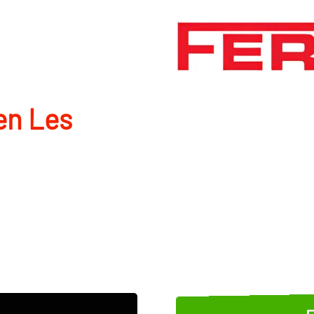
en Les
E