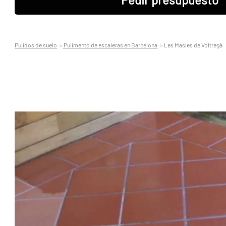
Pulidos de suelo
Pulimento de escaleras en Barcelona
Les Masíes de Voltregà