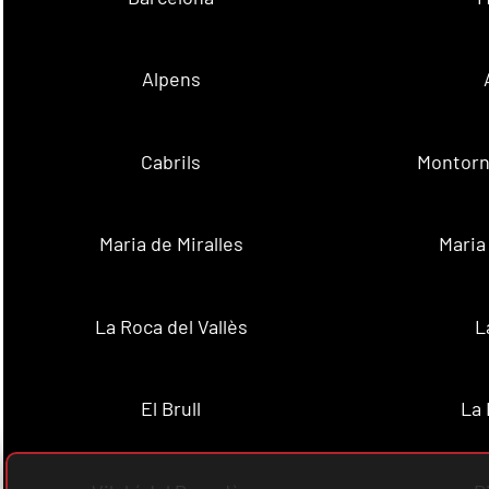
Alpens
Cabrils
Montorn
Maria de Miralles
Maria
La Roca del Vallès
L
El Brull
La 