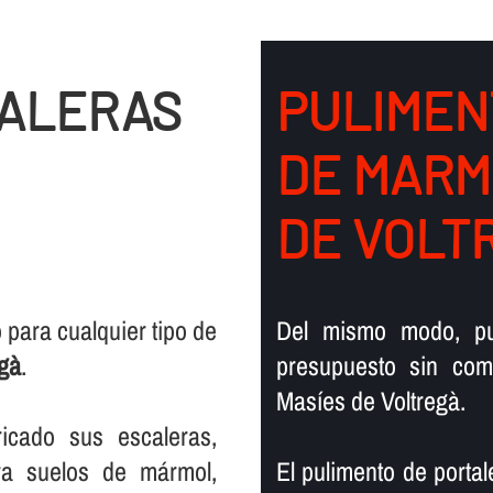
CALERAS
PULIMEN
DE MARM
DE VOLT
para cualquier tipo de
Del mismo modo, pu
egà
.
presupuesto sin com
Masíes de Voltregà.
icado sus escaleras,
ra suelos de mármol,
El pulimento de portal