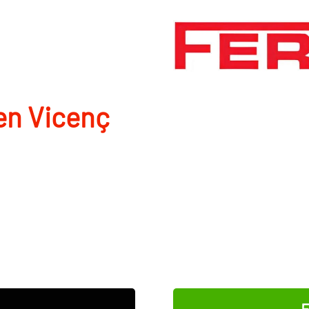
en Vicenç
E