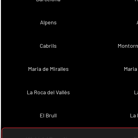
Alpens
Cabrils
Montorn
Maria de Miralles
Maria
La Roca del Vallès
L
El Brull
La 