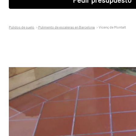
Pulidos de suelo
Pulimento de escaleras en Barcelona
Vicenç de Montalt