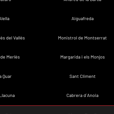
Alella
Aiguafreda
ès del Vallès
Monistrol de Montserrat
 de Merlès
Margarida i els Monjos
a Quar
Sant Climent
Llacuna
Cabrera d´Anoia