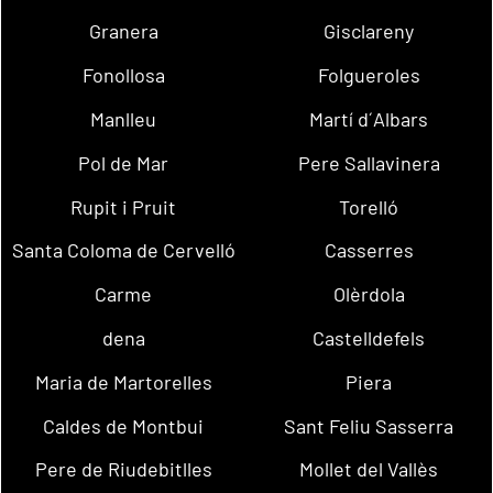
Granera
Gisclareny
Fonollosa
Folgueroles
Manlleu
Martí d´Albars
Pol de Mar
Pere Sallavinera
Rupit i Pruit
Torelló
Santa Coloma de Cervelló
Casserres
Carme
Olèrdola
dena
Castelldefels
Maria de Martorelles
Piera
Caldes de Montbui
Sant Feliu Sasserra
Pere de Riudebitlles
Mollet del Vallès