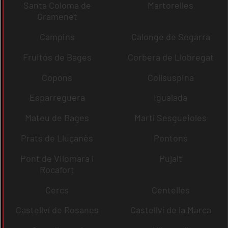
Santa Coloma de
Martorelles
Gramenet
Campins
Calonge de Segarra
Fruitós de Bages
Corbera de Llobregat
Copons
Collsuspina
Esparreguera
Igualada
Mateu de Bages
Martí Sesgueioles
Prats de Lluçanès
Pontons
Pont de Vilomara i
Pujalt
Rocafort
Cercs
Centelles
Castellví de Rosanes
Castellví de la Marca