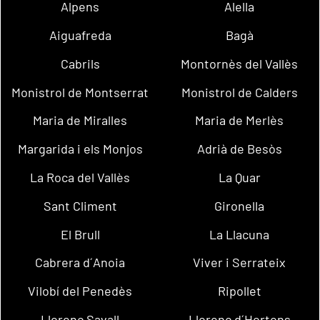
Alpens
Alella
Aiguafreda
Bagà
Cabrils
Montornès del Vallès
Monistrol de Montserrat
Monistrol de Calders
Maria de Miralles
Maria de Merlès
Margarida i els Monjos
Adrià de Besòs
La Roca del Vallès
La Quar
Sant Climent
Gironella
El Brull
La Llacuna
Cabrera d´Anoia
Viver i Serrateix
Vilobí del Penedès
Ripollet
Llorenç Savall
Llorenç d´Hortons