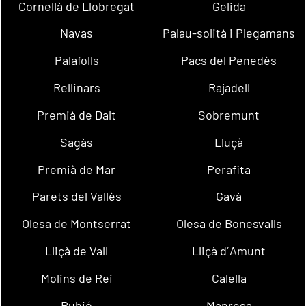
Cornellà de Llobregat
Gelida
Navas
Palau-solità i Plegamans
Palafolls
Pacs del Penedès
Rellinars
Rajadell
Premià de Dalt
Sobremunt
Sagàs
Lluçà
Premià de Mar
Perafita
Parets del Vallès
Gavà
Olesa de Montserrat
Olesa de Bonesvalls
Lliçà de Vall
Lliçà d´Amunt
Molins de Rei
Calella
Rubió
Manresa