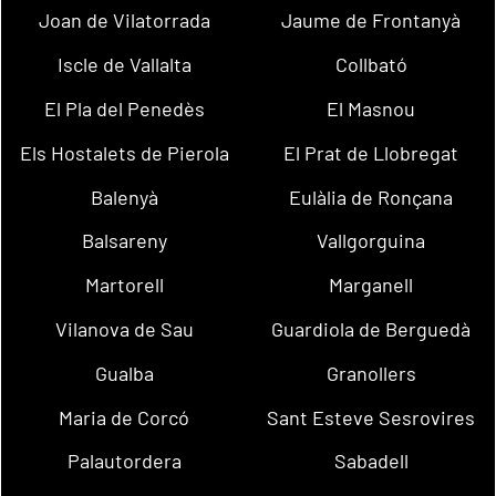
Joan de Vilatorrada
Jaume de Frontanyà
Iscle de Vallalta
Collbató
El Pla del Penedès
El Masnou
Els Hostalets de Pierola
El Prat de Llobregat
Balenyà
Eulàlia de Ronçana
Balsareny
Vallgorguina
Martorell
Marganell
Vilanova de Sau
Guardiola de Berguedà
Gualba
Granollers
Maria de Corcó
Sant Esteve Sesrovires
Palautordera
Sabadell