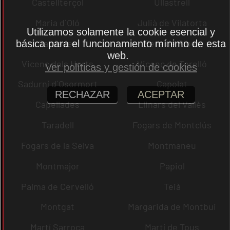
Castellterçol
Ullastrell
Maria d´Oló
Julià de Vilatorta
Utilizamos solamente la cookie esencial y
Cardedeu
Pere de Ribes
básica para el funcionamiento mínimo de esta
web.
Vicenç dels Horts
Vicenç de Torelló
Ver políticas y gestión de cookies
Sadurní d´Osormort
Capolat
RECHAZAR
ACEPTAR
Capellades
Llinars del Vallès
Taradell
Fogars de Montclús
Fogars de la Selva
Montmaneu
Montmajor
Papiol
Palma de Cervelló
Teià
Montgat
Margarida de Montbui
Martí Sarroca
Martí de Tous