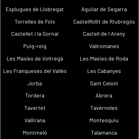
Esplugues de Llobregat
Aguilar de Segarra
Torrelles de Foix
Castellfollit de Riubregós
Castellet i la Gornal
Castell de l´Areny
Puig-reig
Vallromanes
Les Masíes de Voltregà
Les Masies de Roda
Les Franqueses del Vallès
Les Cabanyes
Jorba
Sant Celoni
Tordera
Abrera
Tavertet
Tavèrnoles
Vallirana
Montesquiu
Montmeló
Talamanca