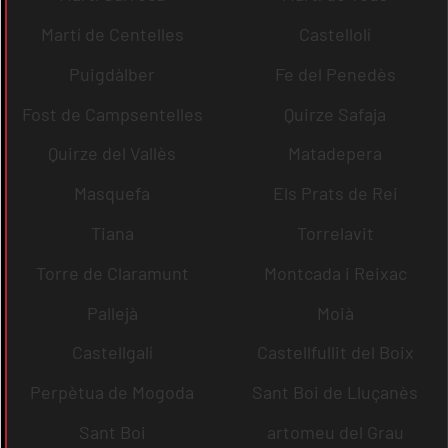
Martí de Centelles
Castellolí
Puigdàlber
Fe del Penedès
Fost de Campsentelles
Quirze Safaja
Quirze del Vallès
Matadepera
Masquefa
Els Prats de Rei
Tiana
Torrelavit
Torre de Claramunt
Montcada i Reixac
Pallejà
Moià
Castellgalí
Castellfullit del Boix
Perpètua de Mogoda
Sant Boi de Lluçanès
Sant Boi
artomeu del Grau