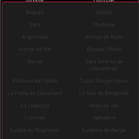
Begues
Gallifa
Sora
Mediona
Argentona
Arenys de Munt
Arenys de Mar
Bigues i Riells
Berga
Sant Andreu de
Llavaneres
Vilanova del Vallès
Cugat Sesgarrigues
La Pobla de Claramunt
La Nou de Berguedà
La Llagosta
Roda de Ter
Cubelles
Vallcebre
Eulàlia de Riuprimer
Eugènia de Berga