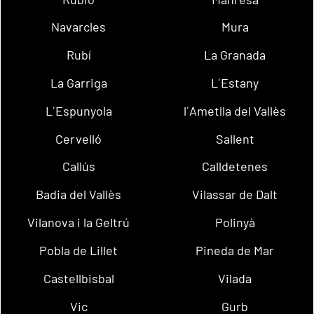
Navarcles
Mura
Rubí
La Granada
La Garriga
L´Estany
L´Espunyola
l´Ametlla del Vallès
Cervelló
Sallent
Callús
Calldetenes
Badia del Vallès
Vilassar de Dalt
Vilanova i la Geltrú
Polinyà
Pobla de Lillet
Pineda de Mar
Castellbisbal
Vilada
Vic
Gurb