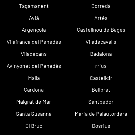
Tagamanent
Borredà
Avià
Artés
Argençola
Castellnou de Bages
Vilafranca del Penedès
Viladecavalls
Viladecans
Badalona
Avinyonet del Penedès
rrius
Malla
Castellcir
Cardona
Bellprat
Malgrat de Mar
Santpedor
Santa Susanna
Maria de Palautordera
El Bruc
Dosrius