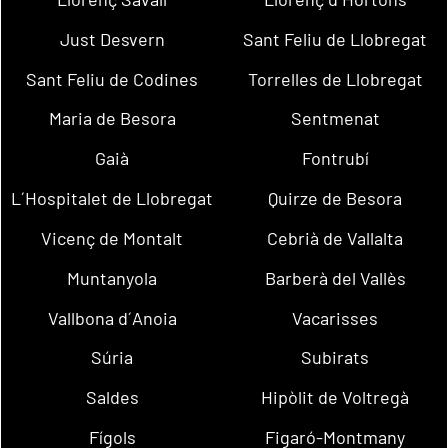
Just Desvern
Sant Feliu de Llobregat
Sant Feliu de Codines
Torrelles de Llobregat
Maria de Besora
Sentmenat
Gaià
Fontrubí
L´Hospitalet de Llobregat
Quirze de Besora
Vicenç de Montalt
Cebrià de Vallalta
Muntanyola
Barberà del Vallès
Vallbona d´Anoia
Vacarisses
Súria
Subirats
Saldes
Hipòlit de Voltregà
Fígols
Figaró-Montmany