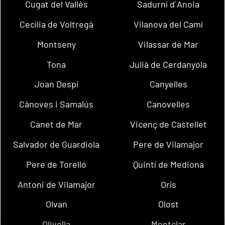
Cugat del Vallès
Sadurní d´Anoia
Cecília de Voltregà
Vilanova del Camí
Montseny
Vilassar de Mar
Tona
Julià de Cerdanyola
Joan Despí
Canyelles
Cànoves i Samalús
Canovelles
Canet de Mar
Vicenç de Castellet
Salvador de Guardiola
Pere de Vilamajor
Pere de Torelló
Quintí de Mediona
Antoni de Vilamajor
Orís
Olvan
Olost
Olivella
Montclar