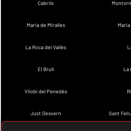
Cabrils
Montorn
Maria de Miralles
Maria
La Roca del Vallès
L
El Brull
La 
Vilobí del Penedès
R
Just Desvern
Sant Feli