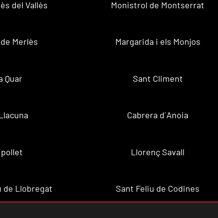
ès del Vallès
Monistrol de Montserrat
 de Merlès
Margarida i els Monjos
a Quar
Sant Climent
Llacuna
Cabrera d´Anoia
ipollet
Llorenç Savall
u de Llobregat
Sant Feliu de Codines