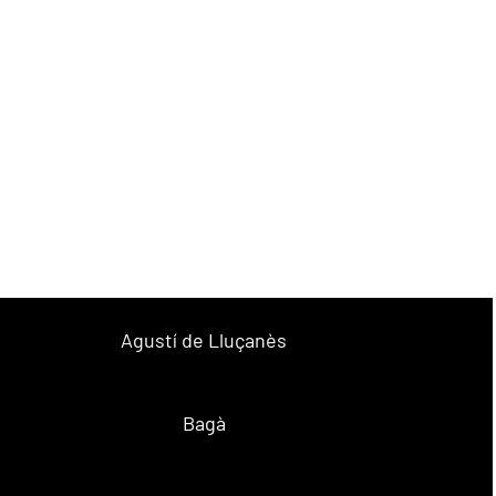
Agustí de Lluçanès
Bagà