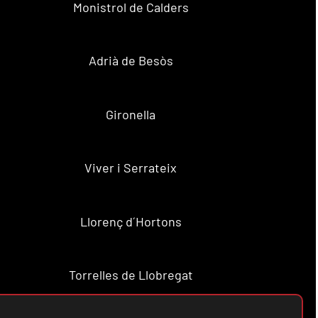
Monistrol de Calders
Adrià de Besòs
Gironella
Viver i Serrateix
Llorenç d´Hortons
Torrelles de Llobregat