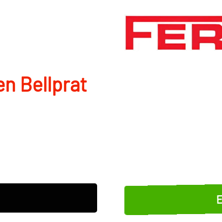
en Bellprat
E