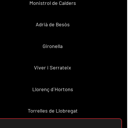
Monistrol de Calders
Adrià de Besòs
Gironella
Viver i Serrateix
Llorenç d´Hortons
Torrelles de Llobregat