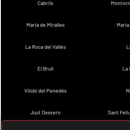
Cabrils
Montorn
Maria de Miralles
Maria
La Roca del Vallès
L
El Brull
La 
Vilobí del Penedès
R
Just Desvern
Sant Feli