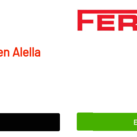
n Alella
E