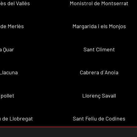
ès del Vallès
Monistrol de Montserrat
 de Merlès
Margarida i els Monjos
a Quar
Sant Climent
Llacuna
Cabrera d´Anoia
ipollet
Llorenç Savall
u de Llobregat
Sant Feliu de Codines