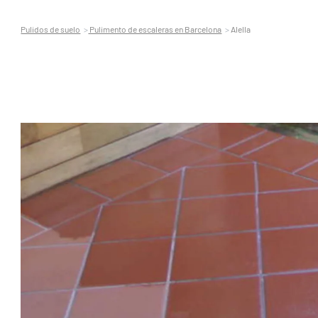
Pulidos de suelo
Pulimento de escaleras en Barcelona
Alella