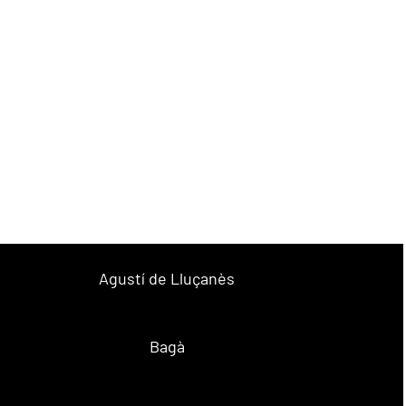
Agustí de Lluçanès
Bagà