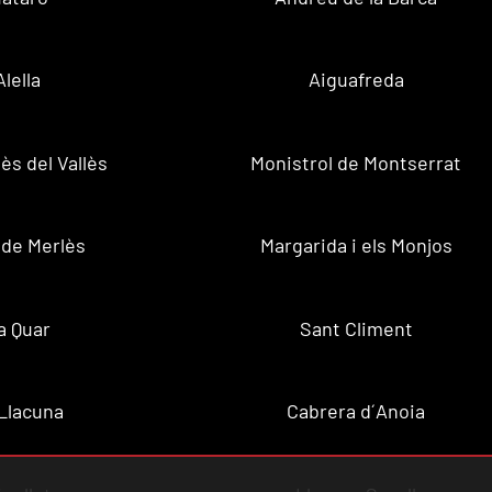
Alella
Aiguafreda
ès del Vallès
Monistrol de Montserrat
 de Merlès
Margarida i els Monjos
a Quar
Sant Climent
Llacuna
Cabrera d´Anoia