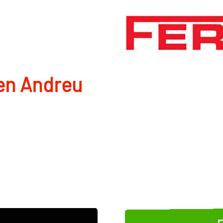
 en Andreu
E