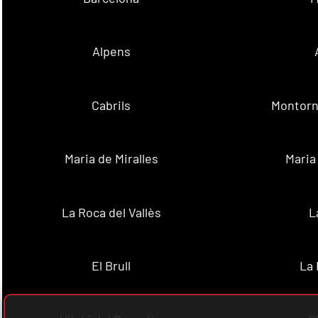
Alpens
Cabrils
Montorn
Maria de Miralles
Maria
La Roca del Vallès
L
El Brull
La 