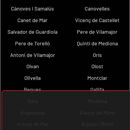
Cànoves i Samalús
Canovelles
Canet de Mar
Vicenç de Castellet
Salvador de Guardiola
Pere de Vilamajor
Pere de Torelló
Quintí de Mediona
Antoni de Vilamajor
Orís
Olvan
Olost
Olivella
Montclar
Begues
Gallifa
Sora
Mediona
Argentona
Arenys de Munt
Arenys de Mar
Bigues i Riells