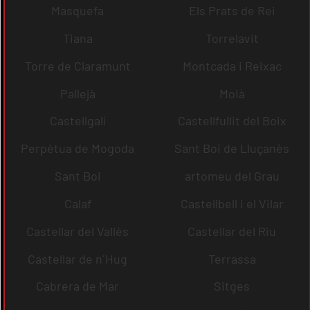
Masquefa
Els Prats de Rei
Tiana
Torrelavit
Torre de Claramunt
Montcada i Reixac
Pallejà
Moià
Castellgalí
Castellfullit del Boix
Perpètua de Mogoda
Sant Boi de Lluçanès
Sant Boi
artomeu del Grau
Calaf
Castellbell i el Vilar
Castellar del Vallès
Castellar del Riu
Castellar de n´Hug
Terrassa
Cabrera de Mar
Sitges