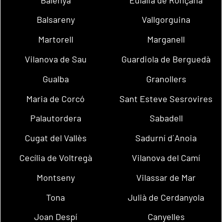
Balsareny
Vallgorguina
Martorell
Marganell
Vilanova de Sau
Guardiola de Berguedà
Gualba
Granollers
Maria de Corcó
Sant Esteve Sesrovires
Palautordera
Sabadell
Cugat del Vallès
Sadurní d´Anoia
Cecília de Voltregà
Vilanova del Camí
Montseny
Vilassar de Mar
Tona
Julià de Cerdanyola
Joan Despí
Canyelles