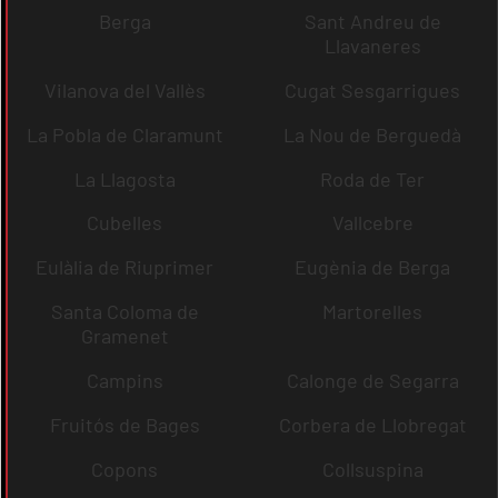
Berga
Sant Andreu de
Llavaneres
Vilanova del Vallès
Cugat Sesgarrigues
La Pobla de Claramunt
La Nou de Berguedà
La Llagosta
Roda de Ter
Cubelles
Vallcebre
Eulàlia de Riuprimer
Eugènia de Berga
Santa Coloma de
Martorelles
Gramenet
Campins
Calonge de Segarra
Fruitós de Bages
Corbera de Llobregat
Copons
Collsuspina