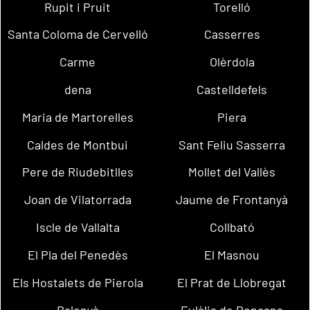
Rupit i Pruit
Torelló
Santa Coloma de Cervelló
Casserres
Carme
Olèrdola
dena
Castelldefels
Maria de Martorelles
Piera
Caldes de Montbui
Sant Feliu Sasserra
Pere de Riudebitlles
Mollet del Vallès
Joan de Vilatorrada
Jaume de Frontanyà
Iscle de Vallalta
Collbató
El Pla del Penedès
El Masnou
Els Hostalets de Pierola
El Prat de Llobregat
Balenyà
Eulàlia de Ronçana