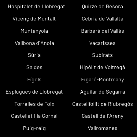
L´Hospitalet de Llobregat
Quirze de Besora
Vicenç de Montalt
Cebrià de Vallalta
Muntanyola
Barberà del Vallès
Vallbona d´Anoia
Vacarisses
Súria
Subirats
Saldes
Hipòlit de Voltregà
Fígols
Figaró-Montmany
Esplugues de Llobregat
Aguilar de Segarra
Torrelles de Foix
Castellfollit de Riubregós
Castellet i la Gornal
Castell de l´Areny
Puig-reig
Vallromanes