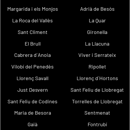
Margarida i els Monjos
Adrià de Besòs
La Roca del Vallès
La Quar
Sant Climent
Gironella
El Brull
La Llacuna
Cabrera d´Anoia
Viver i Serrateix
Vilobí del Penedès
Ripollet
Llorenç Savall
Llorenç d´Hortons
Just Desvern
Sant Feliu de Llobregat
Sant Feliu de Codines
Torrelles de Llobregat
Maria de Besora
Sentmenat
Gaià
Fontrubí