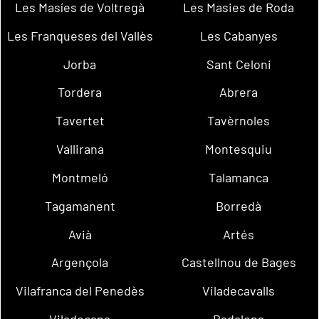
Les Masíes de Voltregà
Les Masies de Roda
Les Franqueses del Vallès
Les Cabanyes
Jorba
Sant Celoni
Tordera
Abrera
Tavertet
Tavèrnoles
Vallirana
Montesquiu
Montmeló
Talamanca
Tagamanent
Borredà
Avià
Artés
Argençola
Castellnou de Bages
Vilafranca del Penedès
Viladecavalls
Viladecans
Badalona