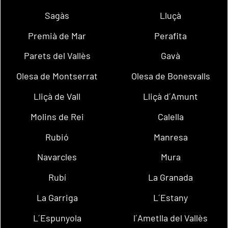
Sagàs
Lluçà
Premià de Mar
Perafita
Parets del Vallès
Gavà
Olesa de Montserrat
Olesa de Bonesvalls
Lliçà de Vall
Lliçà d´Amunt
Molins de Rei
Calella
Rubió
Manresa
Navarcles
Mura
Rubí
La Granada
La Garriga
L´Estany
L´Espunyola
l´Ametlla del Vallès