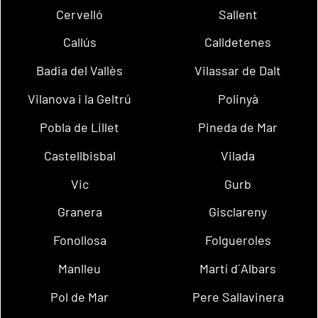
Cervelló
Sallent
Callús
Calldetenes
Badia del Vallès
Vilassar de Dalt
Vilanova i la Geltrú
Polinyà
Pobla de Lillet
Pineda de Mar
Castellbisbal
Vilada
Vic
Gurb
Granera
Gisclareny
Fonollosa
Folgueroles
Manlleu
Martí d´Albars
Pol de Mar
Pere Sallavinera