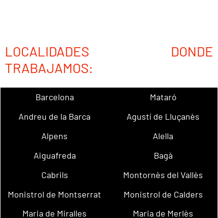
LOCALIDADES DONDE
TRABAJAMOS:
Barcelona
Mataró
Andreu de la Barca
Agustí de Lluçanès
Alpens
Alella
Aiguafreda
Bagà
Cabrils
Montornès del Vallès
Monistrol de Montserrat
Monistrol de Calders
Maria de Miralles
Maria de Merlès