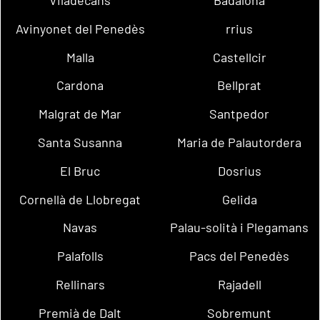
Avinyonet del Penedès
rrius
Malla
Castellcir
Cardona
Bellprat
Malgrat de Mar
Santpedor
Santa Susanna
Maria de Palautordera
El Bruc
Dosrius
Cornellà de Llobregat
Gelida
Navas
Palau-solità i Plegamans
Palafolls
Pacs del Penedès
Rellinars
Rajadell
Premià de Dalt
Sobremunt