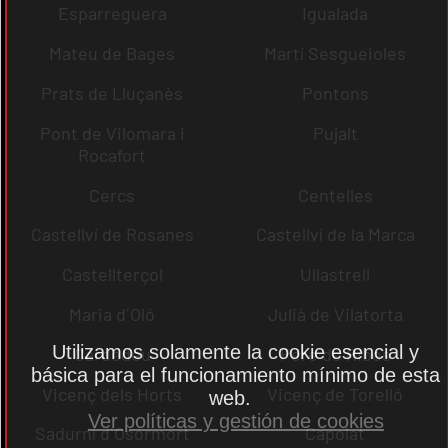
Esparreguera
Igualada
Mateu de Bages
Martí Sesgueioles
Prats de Lluçanès
Pontons
Pont de Vilomara i
Pujalt
Rocafort
Cercs
Centelles
Castellví de Rosanes
Castellví de la Marca
Castellterçol
Ullastrell
Maria d´Oló
Julià de Vilatorta
Utilizamos solamente la cookie esencial y
Cardedeu
Pere de Ribes
básica para el funcionamiento mínimo de esta
Vicenç dels Horts
Vicenç de Torelló
web.
Ver políticas y gestión de cookies
Sadurní d´Osormort
Capolat