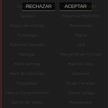
Capellades
Llinars del Vallès
RECHAZAR
ACEPTAR
Taradell
Fogars de Montclús
Fogars de la Selva
Montmaneu
Montmajor
Papiol
Palma de Cervelló
Teià
Montgat
Margarida de Montbui
Martí Sarroca
Martí de Tous
Martí de Centelles
Castellolí
Puigdàlber
Fe del Penedès
Fost de Campsentelles
Quirze Safaja
Quirze del Vallès
Matadepera