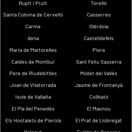
Rupit i Pruit
Torelló
Santa Coloma de Cervelló
Casserres
Carme
Olèrdola
dena
Castelldefels
Maria de Martorelles
Piera
Caldes de Montbui
Sant Feliu Sasserra
Pere de Riudebitlles
Mollet del Vallès
Joan de Vilatorrada
Jaume de Frontanyà
Iscle de Vallalta
Collbató
El Pla del Penedès
El Masnou
Els Hostalets de Pierola
El Prat de Llobregat
Balenyà
Eulàlia de Ronçana