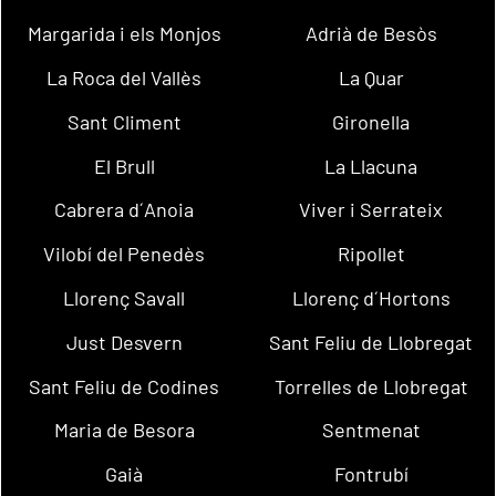
Margarida i els Monjos
Adrià de Besòs
La Roca del Vallès
La Quar
Sant Climent
Gironella
El Brull
La Llacuna
Cabrera d´Anoia
Viver i Serrateix
Vilobí del Penedès
Ripollet
Llorenç Savall
Llorenç d´Hortons
Just Desvern
Sant Feliu de Llobregat
Sant Feliu de Codines
Torrelles de Llobregat
Maria de Besora
Sentmenat
Gaià
Fontrubí