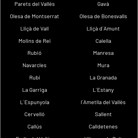
Parets del Vallès
Gavà
Olesa de Montserrat
Olesa de Bonesvalls
Lliçà de Vall
Lliçà d´Amunt
Molins de Rei
Calella
Rubió
Manresa
Navarcles
Mura
Rubí
La Granada
La Garriga
L´Estany
L´Espunyola
l´Ametlla del Vallès
Cervelló
Sallent
Callús
Calldetenes