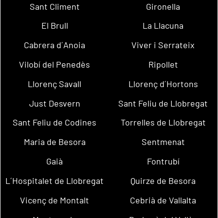
Sant Climent
Gironella
El Brull
La Llacuna
Cabrera d´Anoia
Viver i Serrateix
Vilobí del Penedès
Ripollet
Llorenç Savall
Llorenç d´Hortons
Just Desvern
Sant Feliu de Llobregat
Sant Feliu de Codines
Torrelles de Llobregat
Maria de Besora
Sentmenat
Gaià
Fontrubí
L´Hospitalet de Llobregat
Quirze de Besora
Vicenç de Montalt
Cebrià de Vallalta