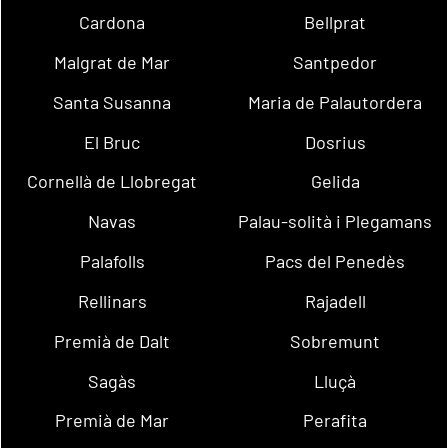
Cardona
Bellprat
Malgrat de Mar
Santpedor
Santa Susanna
Maria de Palautordera
El Bruc
Dosrius
Cornellà de Llobregat
Gelida
Navas
Palau-solità i Plegamans
Palafolls
Pacs del Penedès
Rellinars
Rajadell
Premià de Dalt
Sobremunt
Sagàs
Lluçà
Premià de Mar
Perafita