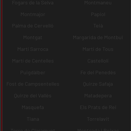
Fogars de la Selva
Montmaneu
Montmajor
Papiol
Palma de Cervelló
Teià
Montgat
Margarida de Montbui
Martí Sarroca
Martí de Tous
Martí de Centelles
Castellolí
Puigdàlber
Fe del Penedès
Fost de Campsentelles
Quirze Safaja
Quirze del Vallès
Matadepera
Masquefa
Els Prats de Rei
Tiana
Torrelavit
Torre de Claramunt
Montcada i Reixac