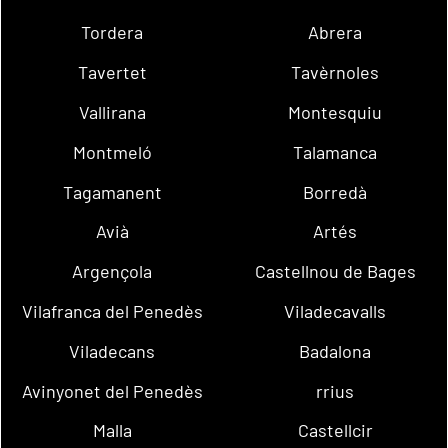
Tordera
Abrera
Tavertet
Tavèrnoles
Vallirana
Montesquiu
Montmeló
Talamanca
Tagamanent
Borredà
Avià
Artés
Argençola
Castellnou de Bages
Vilafranca del Penedès
Viladecavalls
Viladecans
Badalona
Avinyonet del Penedès
rrius
Malla
Castellcir