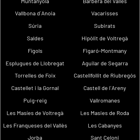
Muntanyola
Barberà del Vallès
Vallbona d´Anoia
Vacarisses
Súria
Subirats
Saldes
Hipòlit de Voltregà
Fígols
Figaró-Montmany
Esplugues de Llobregat
Aguilar de Segarra
Torrelles de Foix
Castellfollit de Riubregós
Castellet i la Gornal
Castell de l´Areny
Puig-reig
Vallromanes
Les Masíes de Voltregà
Les Masies de Roda
Les Franqueses del Vallès
Les Cabanyes
Jorba
Sant Celoni