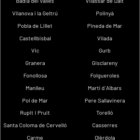
Badia del Vallès
Vilassar de Dalt
Vilanova i la Geltrú
Polinyà
Pobla de Lillet
Pineda de Mar
Castellbisbal
Vilada
Vic
Gurb
Granera
Gisclareny
Fonollosa
Folgueroles
Manlleu
Martí d´Albars
Pol de Mar
Pere Sallavinera
Rupit i Pruit
Torelló
Santa Coloma de Cervelló
Casserres
Carme
Olèrdola