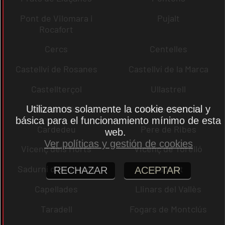
Pont de Vilomara i
Pujalt
Rocafort
Cercs
Centelles
Castellví de Rosanes
Castellví de la Marca
Castellterçol
Ullastrell
Maria d´Oló
Julià de Vilatorta
Utilizamos solamente la cookie esencial y
básica para el funcionamiento mínimo de esta
Cardedeu
Pere de Ribes
web.
Ver políticas y gestión de cookies
Vicenç dels Horts
Vicenç de Torelló
Sadurní d´Osormort
Capolat
RECHAZAR
ACEPTAR
Capellades
Llinars del Vallès
Taradell
Fogars de Montclús