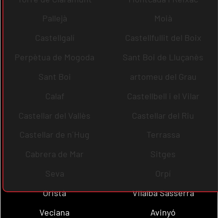
Pallejà
Moià
Castellgalí
Castellfullit del Boix
Perpètua de Mogoda
Sant Boi de Lluçanès
Sant Boi
artomeu del Grau
Calaf
Castellbell i el Vilar
Castellar del Vallès
Castellar del Riu
Castellar de n´Hug
Terrassa
Cabrera de Mar
Sitges
Seva
Orpí
Oristà
Vilalba Sasserra
Veciana
Avinyó