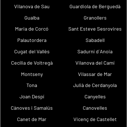
Vilanova de Sau
Guardiola de Berguedà
Gualba
Granollers
Maria de Corcó
Sant Esteve Sesrovires
Palautordera
Sabadell
Cugat del Vallès
Sadurní d´Anoia
Cecília de Voltregà
Vilanova del Camí
Montseny
Vilassar de Mar
Tona
Julià de Cerdanyola
Joan Despí
Canyelles
Cànoves i Samalús
Canovelles
Canet de Mar
Vicenç de Castellet