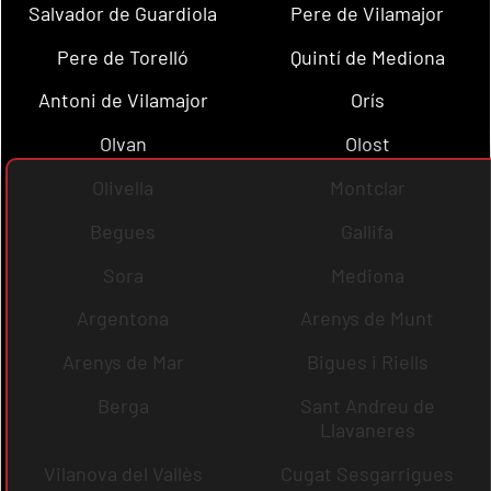
Salvador de Guardiola
Pere de Vilamajor
Pere de Torelló
Quintí de Mediona
Antoni de Vilamajor
Orís
Olvan
Olost
Olivella
Montclar
Begues
Gallifa
Sora
Mediona
Argentona
Arenys de Munt
Arenys de Mar
Bigues i Riells
Berga
Sant Andreu de
Llavaneres
Vilanova del Vallès
Cugat Sesgarrigues