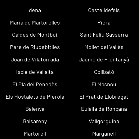
dena
Castelldefels
Maria de Martorelles
Piera
Caldes de Montbui
Sant Feliu Sasserra
Pere de Riudebitlles
Mollet del Vallès
Joan de Vilatorrada
Jaume de Frontanyà
Iscle de Vallalta
Collbató
El Pla del Penedès
El Masnou
Els Hostalets de Pierola
El Prat de Llobregat
Balenyà
Eulàlia de Ronçana
Balsareny
Vallgorguina
Martorell
Marganell