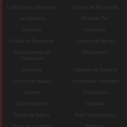
La Pobla de Claramunt
La Nou de Berguedà
La Llagosta
Roda de Ter
Cubelles
Vallcebre
Eulàlia de Riuprimer
Eugènia de Berga
Santa Coloma de
Martorelles
Gramenet
Campins
Calonge de Segarra
Fruitós de Bages
Corbera de Llobregat
Copons
Collsuspina
Esparreguera
Igualada
Mateu de Bages
Martí Sesgueioles
Prats de Lluçanès
Pontons