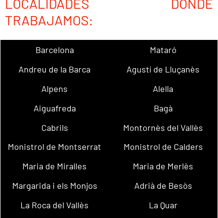
LOCALIDADES DONDE
TRABAJAMOS:
Barcelona
Mataró
Andreu de la Barca
Agustí de Lluçanès
Alpens
Alella
Aiguafreda
Bagà
Cabrils
Montornès del Vallès
Monistrol de Montserrat
Monistrol de Calders
Maria de Miralles
Maria de Merlès
Margarida i els Monjos
Adrià de Besòs
La Roca del Vallès
La Quar