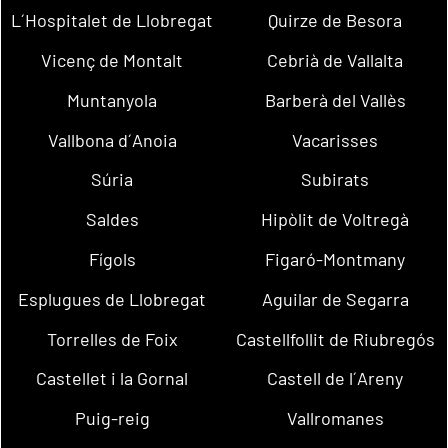
L´Hospitalet de Llobregat
Quirze de Besora
Vicenç de Montalt
Cebrià de Vallalta
Muntanyola
Barberà del Vallès
Vallbona d´Anoia
Vacarisses
Súria
Subirats
Saldes
Hipòlit de Voltregà
Fígols
Figaró-Montmany
Esplugues de Llobregat
Aguilar de Segarra
Torrelles de Foix
Castellfollit de Riubregós
Castellet i la Gornal
Castell de l´Areny
Puig-reig
Vallromanes