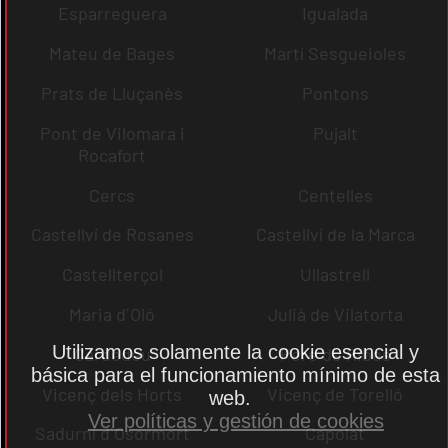
Esparreguera
Igualada
Mateu de Bages
Martí Sesgueioles
Prats de Lluçanès
Pontons
Pont de Vilomara i
Pujalt
Rocafort
Cercs
Centelles
Castellví de Rosanes
Castellví de la Marca
Castellterçol
Ullastrell
Maria d´Oló
Julià de Vilatorta
Utilizamos solamente la cookie esencial y
Cardedeu
Pere de Ribes
básica para el funcionamiento mínimo de esta
Vicenç dels Horts
Vicenç de Torelló
web.
Ver políticas y gestión de cookies
Sadurní d´Osormort
Capolat