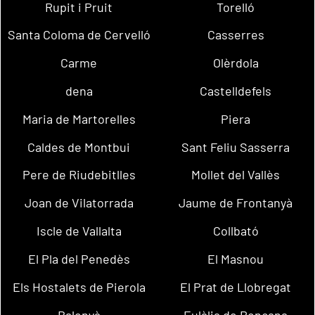
Rupit i Pruit
Torelló
Santa Coloma de Cervelló
Casserres
Carme
Olèrdola
dena
Castelldefels
Maria de Martorelles
Piera
Caldes de Montbui
Sant Feliu Sasserra
Pere de Riudebitlles
Mollet del Vallès
Joan de Vilatorrada
Jaume de Frontanyà
Iscle de Vallalta
Collbató
El Pla del Penedès
El Masnou
Els Hostalets de Pierola
El Prat de Llobregat
Balenyà
Eulàlia de Ronçana