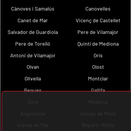
Cànoves i Samalús
Canovelles
Canet de Mar
Vicenç de Castellet
Salvador de Guardiola
Pere de Vilamajor
Pere de Torelló
Quintí de Mediona
Antoni de Vilamajor
Orís
Olvan
Olost
Olivella
Montclar
Begues
Gallifa
Sora
Mediona
Argentona
Arenys de Munt
Arenys de Mar
Bigues i Riells