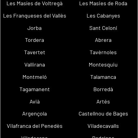
Les Masíes de Voltregà
Les Masies de Roda
Les Franqueses del Vallès
Les Cabanyes
Jorba
Sant Celoni
Tordera
Abrera
Tavertet
Tavèrnoles
Vallirana
Montesquiu
Montmeló
Talamanca
Tagamanent
Borredà
Avià
Artés
Argençola
Castellnou de Bages
Vilafranca del Penedès
Viladecavalls
Viladecans
Badalona