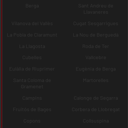
Berga
Sant Andreu de
Llavaneres
Vilanova del Vallès
Cugat Sesgarrigues
La Pobla de Claramunt
La Nou de Berguedà
La Llagosta
Roda de Ter
Cubelles
Vallcebre
Eulàlia de Riuprimer
Eugènia de Berga
Santa Coloma de
Martorelles
Gramenet
Campins
Calonge de Segarra
Fruitós de Bages
Corbera de Llobregat
Copons
Collsuspina