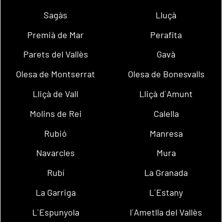
Sagàs
Lluçà
Premià de Mar
Perafita
Parets del Vallès
Gavà
Olesa de Montserrat
Olesa de Bonesvalls
Lliçà de Vall
Lliçà d´Amunt
Molins de Rei
Calella
Rubió
Manresa
Navarcles
Mura
Rubí
La Granada
La Garriga
L´Estany
L´Espunyola
l´Ametlla del Vallès