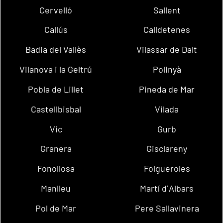
Cervelló
Sallent
Callús
Calldetenes
Badia del Vallès
Vilassar de Dalt
Vilanova i la Geltrú
Polinyà
Pobla de Lillet
Pineda de Mar
Castellbisbal
Vilada
Vic
Gurb
Granera
Gisclareny
Fonollosa
Folgueroles
Manlleu
Martí d´Albars
Pol de Mar
Pere Sallavinera