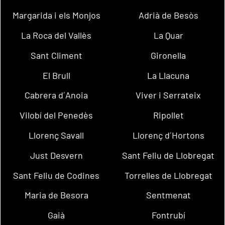
Margarida i els Monjos
Adrià de Besòs
La Roca del Vallès
La Quar
Sant Climent
Gironella
El Brull
La Llacuna
Cabrera d´Anoia
Viver i Serrateix
Vilobí del Penedès
Ripollet
Llorenç Savall
Llorenç d´Hortons
Just Desvern
Sant Feliu de Llobregat
Sant Feliu de Codines
Torrelles de Llobregat
Maria de Besora
Sentmenat
Gaià
Fontrubí