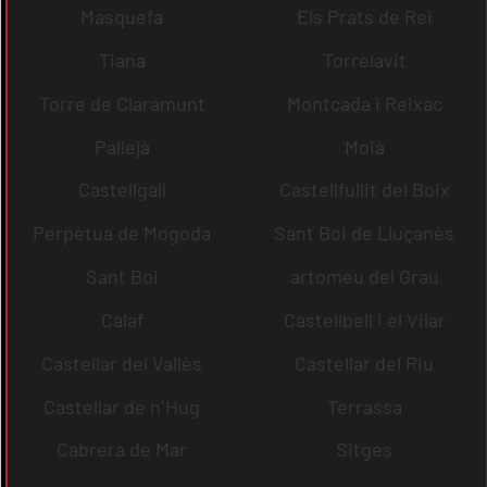
Masquefa
Els Prats de Rei
Tiana
Torrelavit
Torre de Claramunt
Montcada i Reixac
Pallejà
Moià
Castellgalí
Castellfullit del Boix
Perpètua de Mogoda
Sant Boi de Lluçanès
Sant Boi
artomeu del Grau
Calaf
Castellbell i el Vilar
Castellar del Vallès
Castellar del Riu
Castellar de n´Hug
Terrassa
Cabrera de Mar
Sitges