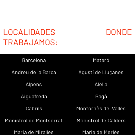
LOCALIDADES DONDE
TRABAJAMOS:
Barcelona
Mataró
Andreu de la Barca
Agustí de Lluçanès
Alpens
Alella
Aiguafreda
Bagà
Cabrils
Montornès del Vallès
Monistrol de Montserrat
Monistrol de Calders
Maria de Miralles
Maria de Merlès