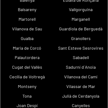
Balsareny
Vallgorguina
Martorell
Marganell
Vilanova de Sau
Guardiola de Berguedà
Gualba
Granollers
Maria de Corcó
Sant Esteve Sesrovires
Palautordera
Sabadell
Cugat del Vallès
Sadurní d´Anoia
Cecília de Voltregà
Vilanova del Camí
Montseny
Vilassar de Mar
Tona
Julià de Cerdanyola
Joan Despí
Canyelles