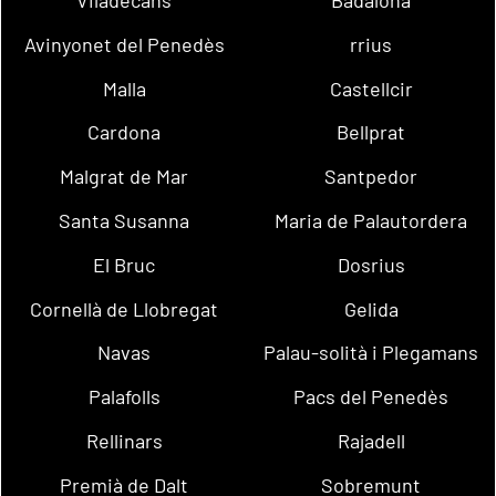
Avinyonet del Penedès
rrius
Malla
Castellcir
Cardona
Bellprat
Malgrat de Mar
Santpedor
Santa Susanna
Maria de Palautordera
El Bruc
Dosrius
Cornellà de Llobregat
Gelida
Navas
Palau-solità i Plegamans
Palafolls
Pacs del Penedès
Rellinars
Rajadell
Premià de Dalt
Sobremunt