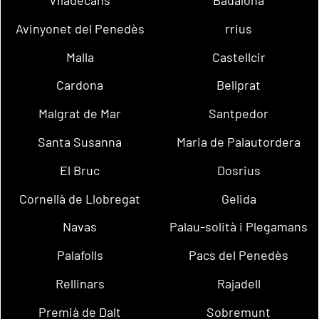
Avinyonet del Penedès
rrius
Malla
Castellcir
Cardona
Bellprat
Malgrat de Mar
Santpedor
Santa Susanna
Maria de Palautordera
El Bruc
Dosrius
Cornellà de Llobregat
Gelida
Navas
Palau-solità i Plegamans
Palafolls
Pacs del Penedès
Rellinars
Rajadell
Premià de Dalt
Sobremunt