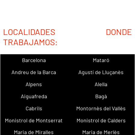
LOCALIDADES DONDE
TRABAJAMOS:
Barcelona
Mataró
Andreu de la Barca
Agustí de Lluçanès
Alpens
Alella
Aiguafreda
Bagà
Cabrils
Montornès del Vallès
Monistrol de Montserrat
Monistrol de Calders
Maria de Miralles
Maria de Merlès