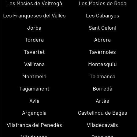
Les Masíes de Voltregà
Les Masies de Roda
Les Franqueses del Vallès
Les Cabanyes
Jorba
Sant Celoni
Tordera
Abrera
Tavertet
Tavèrnoles
Vallirana
Montesquiu
Montmeló
Talamanca
Tagamanent
Borredà
Avià
Artés
Argençola
Castellnou de Bages
Vilafranca del Penedès
Viladecavalls
Viladecans
Badalona