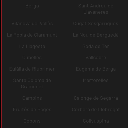
Berga
Sant Andreu de
Llavaneres
Vilanova del Vallès
Cugat Sesgarrigues
La Pobla de Claramunt
La Nou de Berguedà
La Llagosta
Roda de Ter
Cubelles
Vallcebre
Eulàlia de Riuprimer
Eugènia de Berga
Santa Coloma de
Martorelles
Gramenet
Campins
Calonge de Segarra
Fruitós de Bages
Corbera de Llobregat
Copons
Collsuspina