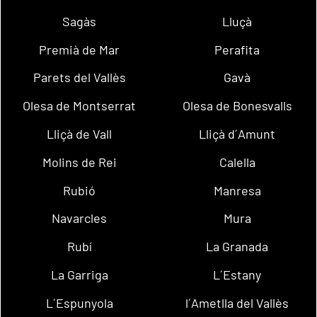
Sagàs
Lluçà
Premià de Mar
Perafita
Parets del Vallès
Gavà
Olesa de Montserrat
Olesa de Bonesvalls
Lliçà de Vall
Lliçà d´Amunt
Molins de Rei
Calella
Rubió
Manresa
Navarcles
Mura
Rubí
La Granada
La Garriga
L´Estany
L´Espunyola
l´Ametlla del Vallès