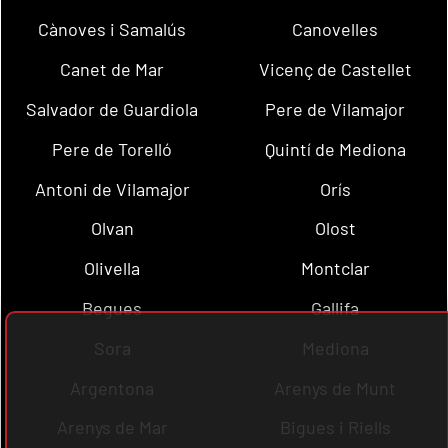
Cànoves i Samalús
Canovelles
Canet de Mar
Vicenç de Castellet
Salvador de Guardiola
Pere de Vilamajor
Pere de Torelló
Quintí de Mediona
Antoni de Vilamajor
Orís
Olvan
Olost
Olivella
Montclar
Begues
Gallifa
Sora
Mediona
Argentona
Arenys de Munt
Arenys de Mar
Bigues i Riells