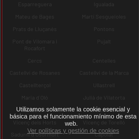
Esparreguera
Igualada
Mateu de Bages
Martí Sesgueioles
Prats de Lluçanès
Pontons
Pont de Vilomara i
Pujalt
Rocafort
Cercs
Centelles
Castellví de Rosanes
Castellví de la Marca
Castellterçol
Ullastrell
Maria d´Oló
Julià de Vilatorta
Utilizamos solamente la cookie esencial y
Cardedeu
Pere de Ribes
básica para el funcionamiento mínimo de esta
Vicenç dels Horts
Vicenç de Torelló
web.
Ver políticas y gestión de cookies
Sadurní d´Osormort
Capolat