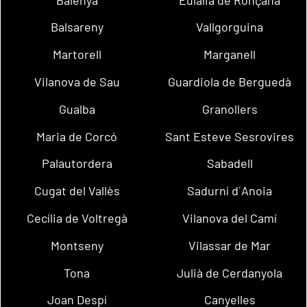
Balsareny
Vallgorguina
Martorell
Marganell
Vilanova de Sau
Guardiola de Berguedà
Gualba
Granollers
Maria de Corcó
Sant Esteve Sesrovires
Palautordera
Sabadell
Cugat del Vallès
Sadurní d´Anoia
Cecília de Voltregà
Vilanova del Camí
Montseny
Vilassar de Mar
Tona
Julià de Cerdanyola
Joan Despí
Canyelles