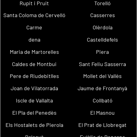
Rupit i Pruit
Torelló
Santa Coloma de Cervelló
Casserres
Carme
Olèrdola
dena
Castelldefels
Maria de Martorelles
Piera
Caldes de Montbui
Sant Feliu Sasserra
Pere de Riudebitlles
Mollet del Vallès
Joan de Vilatorrada
Jaume de Frontanyà
Iscle de Vallalta
Collbató
El Pla del Penedès
El Masnou
Els Hostalets de Pierola
El Prat de Llobregat
Balenyà
Eulàlia de Ronçana