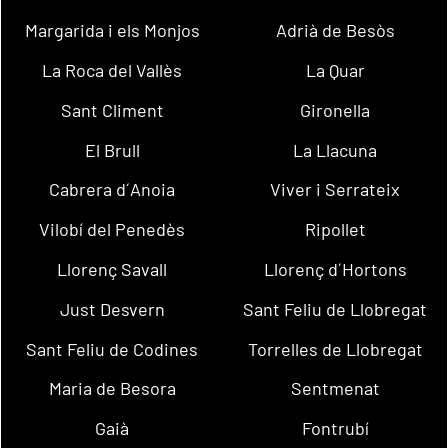
Margarida i els Monjos
Adrià de Besòs
La Roca del Vallès
La Quar
Sant Climent
Gironella
El Brull
La Llacuna
Cabrera d´Anoia
Viver i Serrateix
Vilobí del Penedès
Ripollet
Llorenç Savall
Llorenç d´Hortons
Just Desvern
Sant Feliu de Llobregat
Sant Feliu de Codines
Torrelles de Llobregat
Maria de Besora
Sentmenat
Gaià
Fontrubí