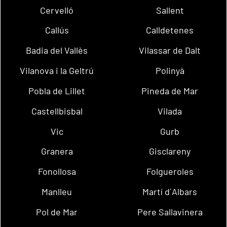
Cervelló
Sallent
Callús
Calldetenes
Badia del Vallès
Vilassar de Dalt
Vilanova i la Geltrú
Polinyà
Pobla de Lillet
Pineda de Mar
Castellbisbal
Vilada
Vic
Gurb
Granera
Gisclareny
Fonollosa
Folgueroles
Manlleu
Martí d´Albars
Pol de Mar
Pere Sallavinera