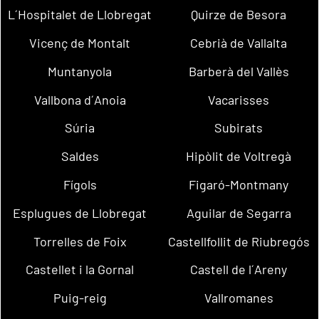
L´Hospitalet de Llobregat
Quirze de Besora
Vicenç de Montalt
Cebrià de Vallalta
Muntanyola
Barberà del Vallès
Vallbona d´Anoia
Vacarisses
Súria
Subirats
Saldes
Hipòlit de Voltregà
Fígols
Figaró-Montmany
Esplugues de Llobregat
Aguilar de Segarra
Torrelles de Foix
Castellfollit de Riubregós
Castellet i la Gornal
Castell de l´Areny
Puig-reig
Vallromanes