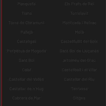
Masquefa
Els Prats de Rei
Tiana
Torrelavit
Torre de Claramunt
Montcada i Reixac
Pallejà
Moià
Castellgalí
Castellfullit del Boix
Perpètua de Mogoda
Sant Boi de Lluçanès
Sant Boi
artomeu del Grau
Calaf
Castellbell i el Vilar
Castellar del Vallès
Castellar del Riu
Castellar de n´Hug
Terrassa
Cabrera de Mar
Sitges