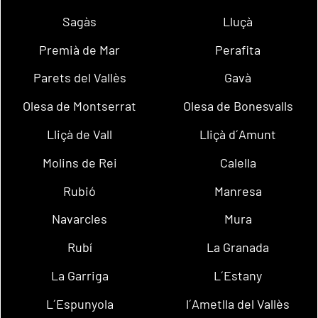
Sagàs
Lluçà
Premià de Mar
Perafita
Parets del Vallès
Gavà
Olesa de Montserrat
Olesa de Bonesvalls
Lliçà de Vall
Lliçà d´Amunt
Molins de Rei
Calella
Rubió
Manresa
Navarcles
Mura
Rubí
La Granada
La Garriga
L´Estany
L´Espunyola
l´Ametlla del Vallès