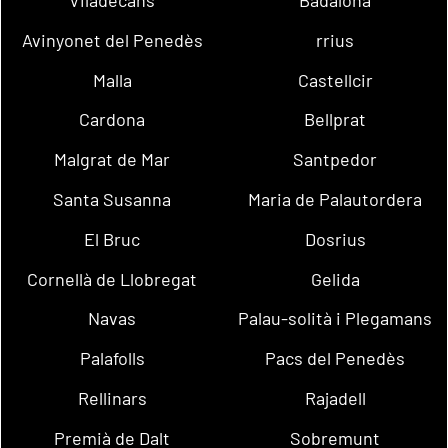
Avinyonet del Penedès
rrius
Malla
Castellcir
Cardona
Bellprat
Malgrat de Mar
Santpedor
Santa Susanna
Maria de Palautordera
El Bruc
Dosrius
Cornellà de Llobregat
Gelida
Navas
Palau-solità i Plegamans
Palafolls
Pacs del Penedès
Rellinars
Rajadell
Premià de Dalt
Sobremunt