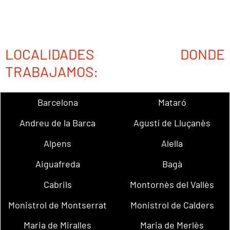
LOCALIDADES DONDE
TRABAJAMOS:
Barcelona
Mataró
Andreu de la Barca
Agustí de Lluçanès
Alpens
Alella
Aiguafreda
Bagà
Cabrils
Montornès del Vallès
Monistrol de Montserrat
Monistrol de Calders
Maria de Miralles
Maria de Merlès