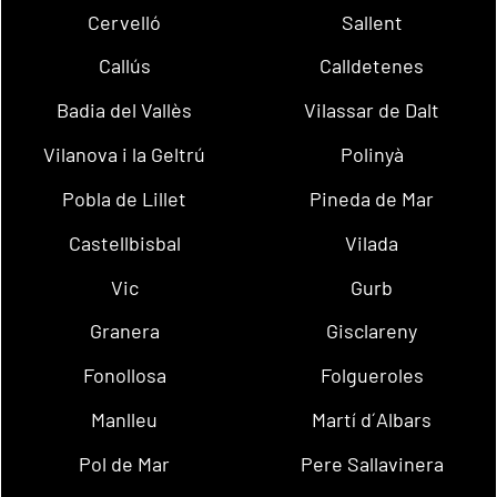
Cervelló
Sallent
Callús
Calldetenes
Badia del Vallès
Vilassar de Dalt
Vilanova i la Geltrú
Polinyà
Pobla de Lillet
Pineda de Mar
Castellbisbal
Vilada
Vic
Gurb
Granera
Gisclareny
Fonollosa
Folgueroles
Manlleu
Martí d´Albars
Pol de Mar
Pere Sallavinera