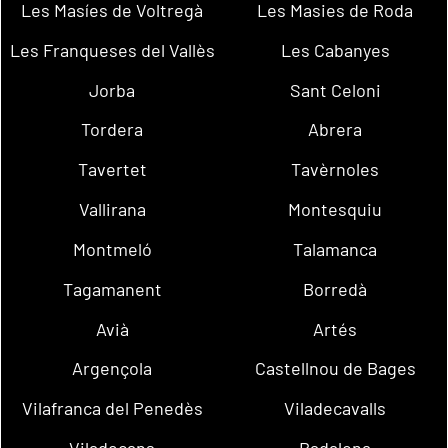
Les Masíes de Voltregà
Les Masies de Roda
Les Franqueses del Vallès
Les Cabanyes
Jorba
Sant Celoni
Tordera
Abrera
Tavertet
Tavèrnoles
Vallirana
Montesquiu
Montmeló
Talamanca
Tagamanent
Borredà
Avià
Artés
Argençola
Castellnou de Bages
Vilafranca del Penedès
Viladecavalls
Viladecans
Badalona