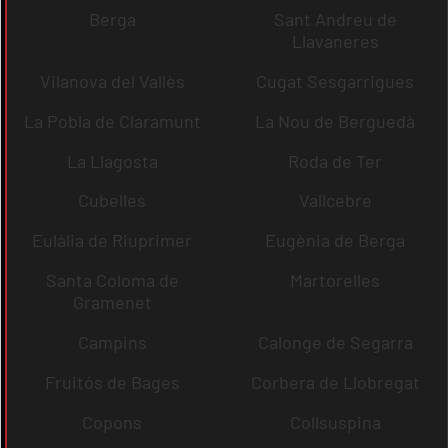
Berga
Sant Andreu de
Llavaneres
Vilanova del Vallès
Cugat Sesgarrigues
La Pobla de Claramunt
La Nou de Berguedà
La Llagosta
Roda de Ter
Cubelles
Vallcebre
Eulàlia de Riuprimer
Eugènia de Berga
Santa Coloma de
Martorelles
Gramenet
Campins
Calonge de Segarra
Fruitós de Bages
Corbera de Llobregat
Copons
Collsuspina