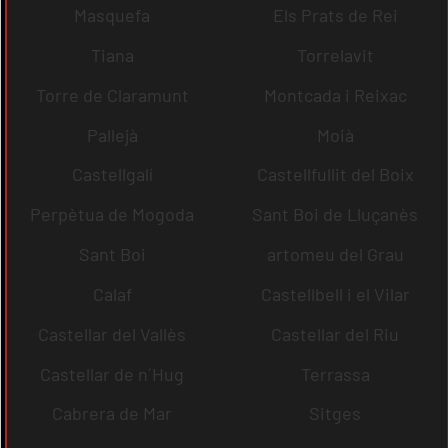
Masquefa
Els Prats de Rei
Tiana
Torrelavit
Torre de Claramunt
Montcada i Reixac
Pallejà
Moià
Castellgalí
Castellfullit del Boix
Perpètua de Mogoda
Sant Boi de Lluçanès
Sant Boi
artomeu del Grau
Calaf
Castellbell i el Vilar
Castellar del Vallès
Castellar del Riu
Castellar de n´Hug
Terrassa
Cabrera de Mar
Sitges