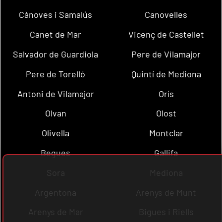
Cànoves i Samalús
Canovelles
Canet de Mar
Vicenç de Castellet
Salvador de Guardiola
Pere de Vilamajor
Pere de Torelló
Quintí de Mediona
Antoni de Vilamajor
Orís
Olvan
Olost
Olivella
Montclar
Begues
Gallifa
Sora
Mediona
Argentona
Arenys de Munt
Arenys de Mar
Bigues i Riells