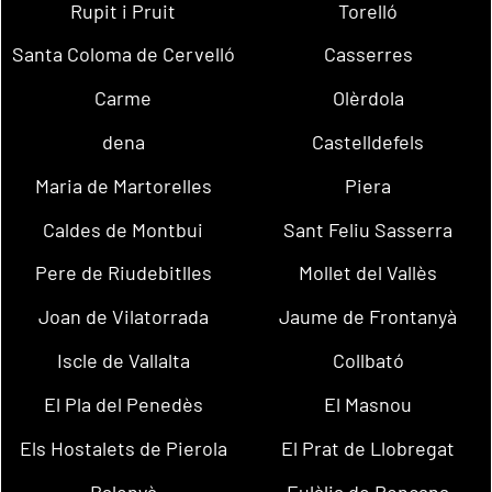
Rupit i Pruit
Torelló
Santa Coloma de Cervelló
Casserres
Carme
Olèrdola
dena
Castelldefels
Maria de Martorelles
Piera
Caldes de Montbui
Sant Feliu Sasserra
Pere de Riudebitlles
Mollet del Vallès
Joan de Vilatorrada
Jaume de Frontanyà
Iscle de Vallalta
Collbató
El Pla del Penedès
El Masnou
Els Hostalets de Pierola
El Prat de Llobregat
Balenyà
Eulàlia de Ronçana