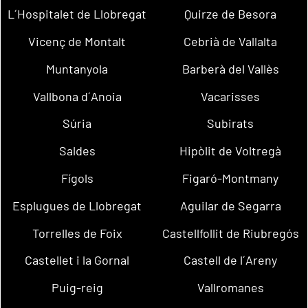
L´Hospitalet de Llobregat
Quirze de Besora
Vicenç de Montalt
Cebrià de Vallalta
Muntanyola
Barberà del Vallès
Vallbona d´Anoia
Vacarisses
Súria
Subirats
Saldes
Hipòlit de Voltregà
Fígols
Figaró-Montmany
Esplugues de Llobregat
Aguilar de Segarra
Torrelles de Foix
Castellfollit de Riubregós
Castellet i la Gornal
Castell de l´Areny
Puig-reig
Vallromanes