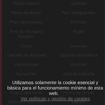
Esparreguera
Igualada
Mateu de Bages
Martí Sesgueioles
Prats de Lluçanès
Pontons
Pont de Vilomara i
Pujalt
Rocafort
Cercs
Centelles
Castellví de Rosanes
Castellví de la Marca
Castellterçol
Ullastrell
Maria d´Oló
Julià de Vilatorta
Utilizamos solamente la cookie esencial y
Cardedeu
Pere de Ribes
básica para el funcionamiento mínimo de esta
Vicenç dels Horts
Vicenç de Torelló
web.
Ver políticas y gestión de cookies
Sadurní d´Osormort
Capolat