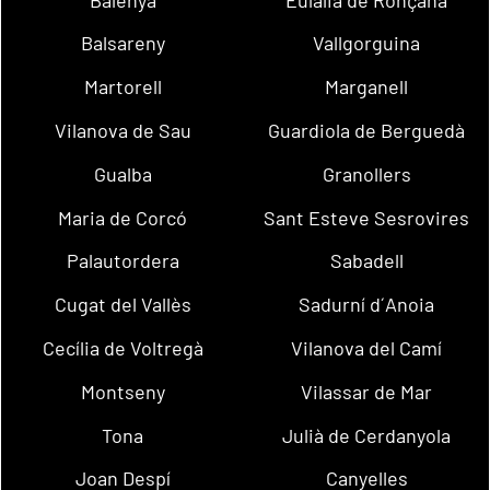
Balsareny
Vallgorguina
Martorell
Marganell
Vilanova de Sau
Guardiola de Berguedà
Gualba
Granollers
Maria de Corcó
Sant Esteve Sesrovires
Palautordera
Sabadell
Cugat del Vallès
Sadurní d´Anoia
Cecília de Voltregà
Vilanova del Camí
Montseny
Vilassar de Mar
Tona
Julià de Cerdanyola
Joan Despí
Canyelles