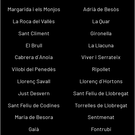
Margarida i els Monjos
Adrià de Besòs
La Roca del Vallès
La Quar
Sant Climent
Gironella
El Brull
La Llacuna
Cabrera d´Anoia
Viver i Serrateix
Vilobí del Penedès
Ripollet
Llorenç Savall
Llorenç d´Hortons
Just Desvern
Sant Feliu de Llobregat
Sant Feliu de Codines
Torrelles de Llobregat
Maria de Besora
Sentmenat
Gaià
Fontrubí