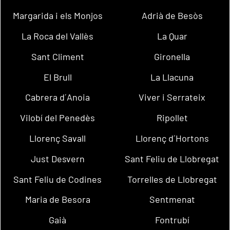
Margarida i els Monjos
Adrià de Besòs
La Roca del Vallès
La Quar
Sant Climent
Gironella
El Brull
La Llacuna
Cabrera d´Anoia
Viver i Serrateix
Vilobí del Penedès
Ripollet
Llorenç Savall
Llorenç d´Hortons
Just Desvern
Sant Feliu de Llobregat
Sant Feliu de Codines
Torrelles de Llobregat
Maria de Besora
Sentmenat
Gaià
Fontrubí