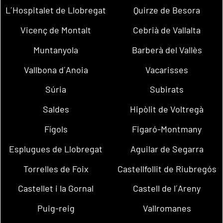
L´Hospitalet de Llobregat
Quirze de Besora
Vicenç de Montalt
Cebrià de Vallalta
Muntanyola
Barberà del Vallès
Vallbona d´Anoia
Vacarisses
Súria
Subirats
Saldes
Hipòlit de Voltregà
Fígols
Figaró-Montmany
Esplugues de Llobregat
Aguilar de Segarra
Torrelles de Foix
Castellfollit de Riubregós
Castellet i la Gornal
Castell de l´Areny
Puig-reig
Vallromanes