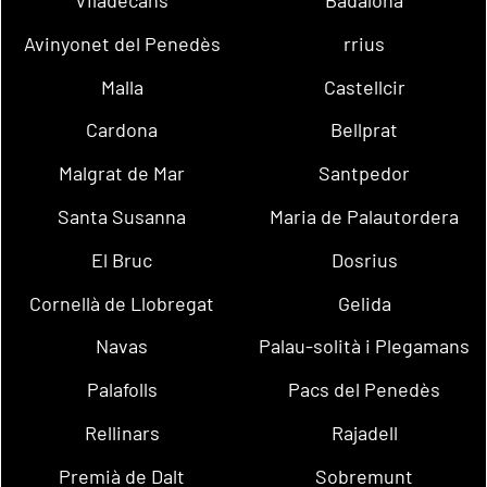
Avinyonet del Penedès
rrius
Malla
Castellcir
Cardona
Bellprat
Malgrat de Mar
Santpedor
Santa Susanna
Maria de Palautordera
El Bruc
Dosrius
Cornellà de Llobregat
Gelida
Navas
Palau-solità i Plegamans
Palafolls
Pacs del Penedès
Rellinars
Rajadell
Premià de Dalt
Sobremunt