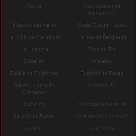
Berga
Sant Andreu de
Llavaneres
Vilanova del Vallès
Cugat Sesgarrigues
La Pobla de Claramunt
La Nou de Berguedà
La Llagosta
Roda de Ter
Cubelles
Vallcebre
Eulàlia de Riuprimer
Eugènia de Berga
Santa Coloma de
Martorelles
Gramenet
Campins
Calonge de Segarra
Fruitós de Bages
Corbera de Llobregat
Copons
Collsuspina