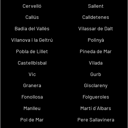
Cervelló
Sallent
Callús
Calldetenes
Badia del Vallès
Vilassar de Dalt
Vilanova i la Geltrú
Polinyà
Pobla de Lillet
Pineda de Mar
Castellbisbal
Vilada
Vic
Gurb
Granera
Gisclareny
Fonollosa
Folgueroles
Manlleu
Martí d´Albars
Pol de Mar
Pere Sallavinera