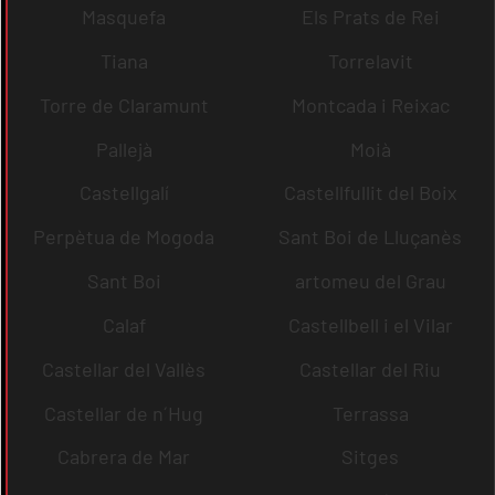
Masquefa
Els Prats de Rei
Tiana
Torrelavit
Torre de Claramunt
Montcada i Reixac
Pallejà
Moià
Castellgalí
Castellfullit del Boix
Perpètua de Mogoda
Sant Boi de Lluçanès
Sant Boi
artomeu del Grau
Calaf
Castellbell i el Vilar
Castellar del Vallès
Castellar del Riu
Castellar de n´Hug
Terrassa
Cabrera de Mar
Sitges