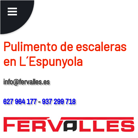
Pulimento de escaleras
en L´Espunyola
info@fervalles.es
627 964 177
-
937 299 718