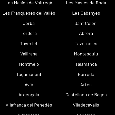
Les Masíes de Voltregà
Les Masies de Roda
Les Franqueses del Vallès
Les Cabanyes
Jorba
Sant Celoni
Tordera
Abrera
Tavertet
Tavèrnoles
Vallirana
Montesquiu
Montmeló
Talamanca
Tagamanent
Borredà
Avià
Artés
Argençola
Castellnou de Bages
Vilafranca del Penedès
Viladecavalls
Viladecans
Badalona