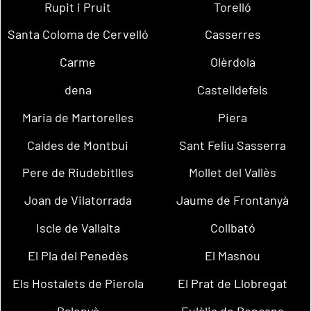
Rupit i Pruit
Torelló
Santa Coloma de Cervelló
Casserres
Carme
Olèrdola
dena
Castelldefels
Maria de Martorelles
Piera
Caldes de Montbui
Sant Feliu Sasserra
Pere de Riudebitlles
Mollet del Vallès
Joan de Vilatorrada
Jaume de Frontanyà
Iscle de Vallalta
Collbató
El Pla del Penedès
El Masnou
Els Hostalets de Pierola
El Prat de Llobregat
Balenyà
Eulàlia de Ronçana