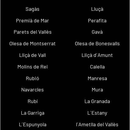
Sagàs
Lluçà
Premià de Mar
Perafita
Parets del Vallès
Gavà
Olesa de Montserrat
Olesa de Bonesvalls
Lliçà de Vall
Lliçà d´Amunt
Molins de Rei
Calella
Rubió
Manresa
Navarcles
Mura
Rubí
La Granada
La Garriga
L´Estany
L´Espunyola
l´Ametlla del Vallès