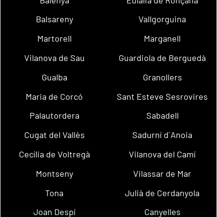
Balsareny
Vallgorguina
Martorell
Marganell
Vilanova de Sau
Guardiola de Berguedà
Gualba
Granollers
Maria de Corcó
Sant Esteve Sesrovires
Palautordera
Sabadell
Cugat del Vallès
Sadurní d´Anoia
Cecília de Voltregà
Vilanova del Camí
Montseny
Vilassar de Mar
Tona
Julià de Cerdanyola
Joan Despí
Canyelles