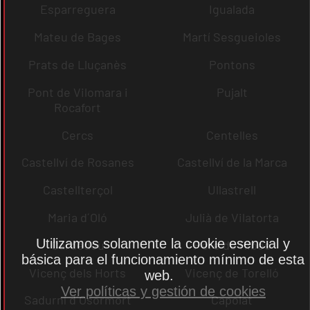
Esparreguera
Igualada
Mateu de Bages
Martí Sesgueioles
Prats de Lluçanès
Pontons
Pont de Vilomara i
Pujalt
Rocafort
Cercs
Centelles
Castellví de Rosanes
Castellví de la Marca
Castellterçol
Ullastrell
Maria d´Oló
Julià de Vilatorta
Utilizamos solamente la cookie esencial y
Cardedeu
Pere de Ribes
básica para el funcionamiento mínimo de esta
Vicenç dels Horts
Vicenç de Torelló
web.
Ver políticas y gestión de cookies
Sadurní d´Osormort
Capolat