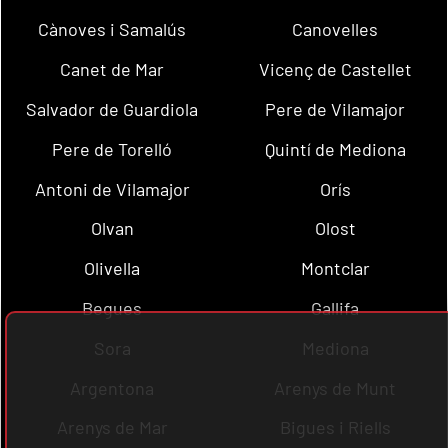
Cànoves i Samalús
Canovelles
Canet de Mar
Vicenç de Castellet
Salvador de Guardiola
Pere de Vilamajor
Pere de Torelló
Quintí de Mediona
Antoni de Vilamajor
Orís
Olvan
Olost
Olivella
Montclar
Begues
Gallifa
Sora
Mediona
Argentona
Arenys de Munt
Arenys de Mar
Bigues i Riells