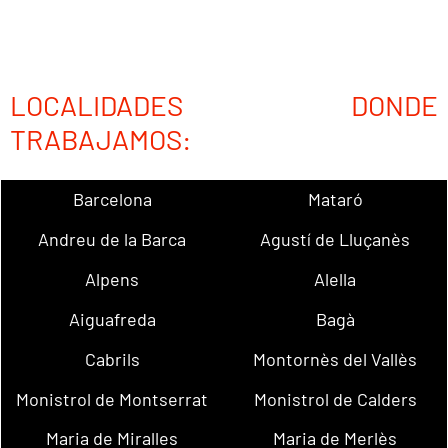
LOCALIDADES DONDE
TRABAJAMOS:
Barcelona
Mataró
Andreu de la Barca
Agustí de Lluçanès
Alpens
Alella
Aiguafreda
Bagà
Cabrils
Montornès del Vallès
Monistrol de Montserrat
Monistrol de Calders
Maria de Miralles
Maria de Merlès