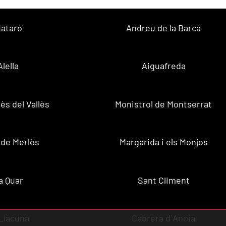
ataró
Andreu de la Barca
Alella
Aiguafreda
ès del Vallès
Monistrol de Montserrat
 de Merlès
Margarida i els Monjos
a Quar
Sant Climent
Llacuna
Cabrera d´Anoia