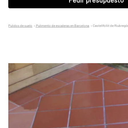
Pulidos de suelo
Pulimento de escaleras en Barcelona
Castellfollit de Riubregó