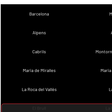
Barcelona
M
Alpens
Cabrils
Montorn
Maria de Miralles
Maria
La Roca del Vallès
L
El Brull
La 