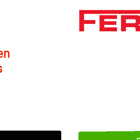
en
s
E