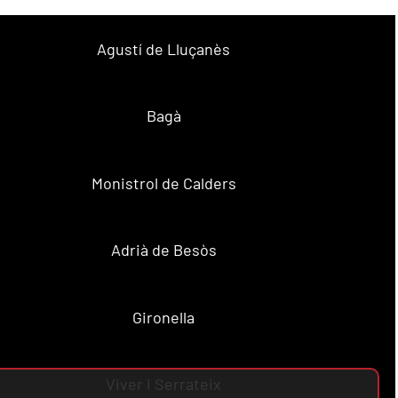
Agustí de Lluçanès
Bagà
Monistrol de Calders
Adrià de Besòs
Gironella
Viver i Serrateix