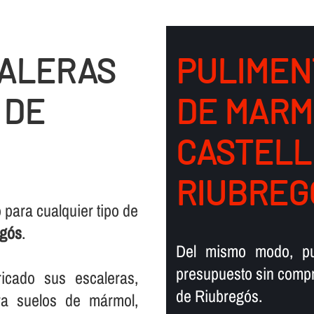
CALERAS
PULIMEN
 DE
DE MARM
CASTELL
RIUBREG
para cualquier tipo de
egós
.
Del mismo modo, pu
presupuesto sin compro
icado sus escaleras,
de Riubregós.
ra suelos de mármol,