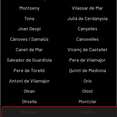
Montseny
Vilassar de Mar
Tona
Julià de Cerdanyola
Joan Despí
Canyelles
Cànoves i Samalús
Canovelles
Canet de Mar
Vicenç de Castellet
Salvador de Guardiola
Pere de Vilamajor
Pere de Torelló
Quintí de Mediona
Antoni de Vilamajor
Orís
Olvan
Olost
Olivella
Montclar
Begues
Gallifa