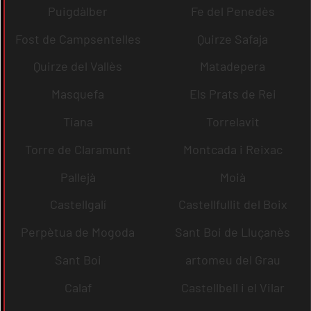
Puigdàlber
Fe del Penedès
Fost de Campsentelles
Quirze Safaja
Quirze del Vallès
Matadepera
Masquefa
Els Prats de Rei
Tiana
Torrelavit
Torre de Claramunt
Montcada i Reixac
Pallejà
Moià
Castellgalí
Castellfullit del Boix
Perpètua de Mogoda
Sant Boi de Lluçanès
Sant Boi
artomeu del Grau
Calaf
Castellbell i el Vilar