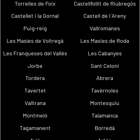
Torrelles de Foix
Castellfollit de Riubregós
Castellet i la Gornal
Castell de l´Areny
Puig-reig
Vallromanes
Les Masíes de Voltregà
Les Masies de Roda
Les Franqueses del Vallès
Les Cabanyes
Jorba
Sant Celoni
Tordera
Abrera
Tavertet
Tavèrnoles
Vallirana
Montesquiu
Montmeló
Talamanca
Tagamanent
Borredà