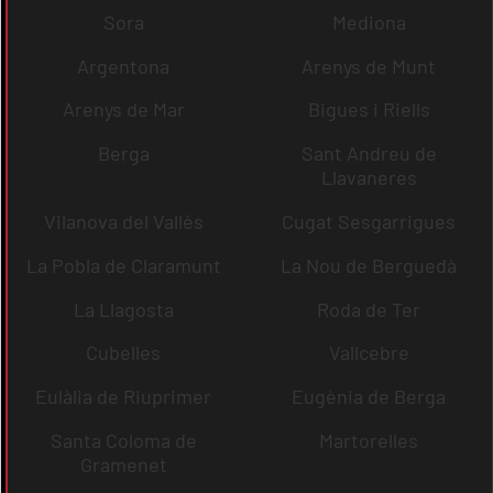
Sora
Mediona
Argentona
Arenys de Munt
Arenys de Mar
Bigues i Riells
Berga
Sant Andreu de
Llavaneres
Vilanova del Vallès
Cugat Sesgarrigues
La Pobla de Claramunt
La Nou de Berguedà
La Llagosta
Roda de Ter
Cubelles
Vallcebre
Eulàlia de Riuprimer
Eugènia de Berga
Santa Coloma de
Martorelles
Gramenet