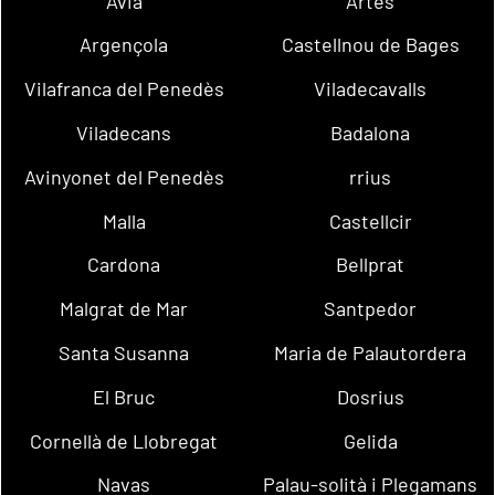
Avià
Artés
Argençola
Castellnou de Bages
Vilafranca del Penedès
Viladecavalls
Viladecans
Badalona
Avinyonet del Penedès
rrius
Malla
Castellcir
Cardona
Bellprat
Malgrat de Mar
Santpedor
Santa Susanna
Maria de Palautordera
El Bruc
Dosrius
Cornellà de Llobregat
Gelida
Navas
Palau-solità i Plegamans