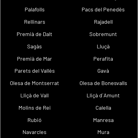
Palafolls
Pacs del Penedès
Rellinars
Rajadell
Premià de Dalt
Sobremunt
Sagàs
Lluçà
Premià de Mar
Perafita
Parets del Vallès
Gavà
Olesa de Montserrat
Olesa de Bonesvalls
Lliçà de Vall
Lliçà d´Amunt
Molins de Rei
Calella
Rubió
Manresa
Navarcles
Mura