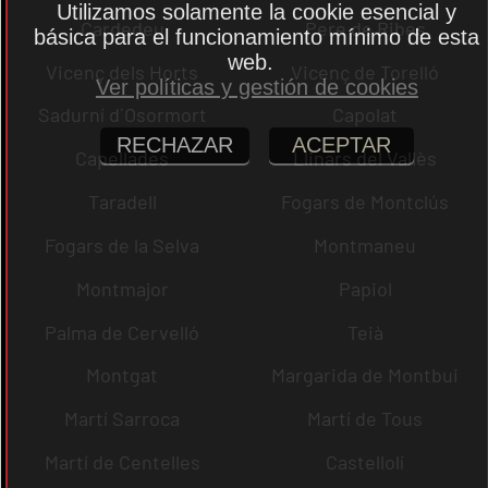
Utilizamos solamente la cookie esencial y
Cardedeu
Pere de Ribes
básica para el funcionamiento mínimo de esta
web.
Vicenç dels Horts
Vicenç de Torelló
Ver políticas y gestión de cookies
Sadurní d´Osormort
Capolat
RECHAZAR
ACEPTAR
Capellades
Llinars del Vallès
Taradell
Fogars de Montclús
Fogars de la Selva
Montmaneu
Montmajor
Papiol
Palma de Cervelló
Teià
Montgat
Margarida de Montbui
Martí Sarroca
Martí de Tous
Martí de Centelles
Castellolí