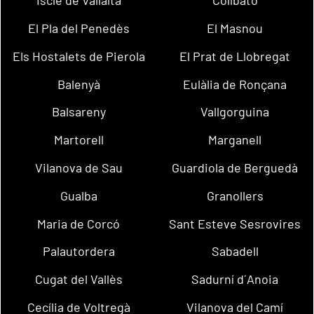
Iscle de Vallalta
Collbató
El Pla del Penedès
El Masnou
Els Hostalets de Pierola
El Prat de Llobregat
Balenyà
Eulàlia de Ronçana
Balsareny
Vallgorguina
Martorell
Marganell
Vilanova de Sau
Guardiola de Berguedà
Gualba
Granollers
Maria de Corcó
Sant Esteve Sesrovires
Palautordera
Sabadell
Cugat del Vallès
Sadurní d´Anoia
Cecília de Voltregà
Vilanova del Camí