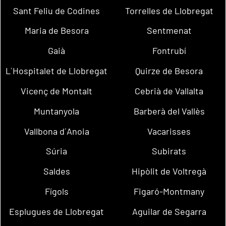
Sant Feliu de Codines
Torrelles de Llobregat
Maria de Besora
Sentmenat
Gaià
Fontrubí
L´Hospitalet de Llobregat
Quirze de Besora
Vicenç de Montalt
Cebrià de Vallalta
Muntanyola
Barberà del Vallès
Vallbona d´Anoia
Vacarisses
Súria
Subirats
Saldes
Hipòlit de Voltregà
Fígols
Figaró-Montmany
Esplugues de Llobregat
Aguilar de Segarra