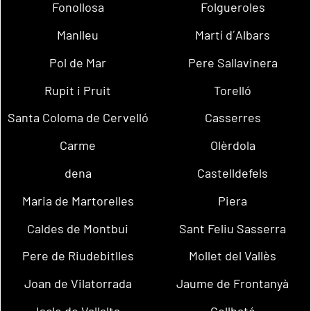
Fonollosa
Folgueroles
Manlleu
Martí d´Albars
Pol de Mar
Pere Sallavinera
Rupit i Pruit
Torelló
Santa Coloma de Cervelló
Casserres
Carme
Olèrdola
dena
Castelldefels
Maria de Martorelles
Piera
Caldes de Montbui
Sant Feliu Sasserra
Pere de Riudebitlles
Mollet del Vallès
Joan de Vilatorrada
Jaume de Frontanyà