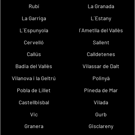
Rubí
La Granada
La Garriga
L´Estany
L´Espunyola
l´Ametlla del Vallès
Cervelló
Sallent
Callús
Calldetenes
Badia del Vallès
Vilassar de Dalt
Vilanova i la Geltrú
Polinyà
Pobla de Lillet
Pineda de Mar
Castellbisbal
Vilada
Vic
Gurb
Granera
Gisclareny