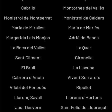
Cabrils
Montornès del Vallès
Monistrol de Montserrat
Monistrol de Calders
Maria de Miralles
Maria de Merlès
Margarida i els Monjos
Adrià de Besòs
La Roca del Vallès
La Quar
Sant Climent
Gironella
El Brull
La Llacuna
Cabrera d´Anoia
Viver i Serrateix
Vilobí del Penedès
Ripollet
Llorenç Savall
Llorenç d´Hortons
Just Desvern
Sant Feliu de Llobregat