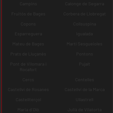
Campins
Calonge de Segarra
Fruitós de Bages
Corbera de Llobregat
Copons
Collsuspina
Esparreguera
Igualada
Mateu de Bages
Martí Sesgueioles
Prats de Lluçanès
Pontons
Pont de Vilomara i
Pujalt
Rocafort
Cercs
Centelles
Castellví de Rosanes
Castellví de la Marca
Castellterçol
Ullastrell
Maria d´Oló
Julià de Vilatorta