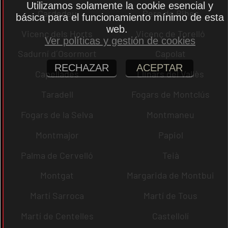
Utilizamos solamente la cookie esencial y
Cardedeu
Pere de Ribes
básica para el funcionamiento mínimo de esta
web.
Vicenç dels Horts
Vicenç de Torelló
Ver políticas y gestión de cookies
Sadurní d´Osormort
Capolat
RECHAZAR
ACEPTAR
Capellades
Llinars del Vallès
Taradell
Fogars de Montclús
Fogars de la Selva
Montmaneu
Montmajor
Papiol
Palma de Cervelló
Teià
Montgat
Margarida de Montbui
Martí Sarroca
Martí de Tous
Martí de Centelles
Castellolí