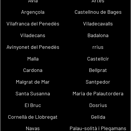
Avià
Artés
Argençola
Castellnou de Bages
Vilafranca del Penedès
Viladecavalls
Viladecans
Badalona
Avinyonet del Penedès
rrius
Malla
Castellcir
Cardona
Bellprat
Malgrat de Mar
Santpedor
Santa Susanna
Maria de Palautordera
El Bruc
Dosrius
Cornellà de Llobregat
Gelida
Navas
Palau-solità i Plegamans