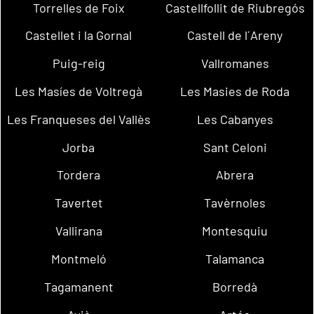
Torrelles de Foix
Castellfollit de Riubregós
Castellet i la Gornal
Castell de l´Areny
Puig-reig
Vallromanes
Les Masíes de Voltregà
Les Masies de Roda
Les Franqueses del Vallès
Les Cabanyes
Jorba
Sant Celoni
Tordera
Abrera
Tavertet
Tavèrnoles
Vallirana
Montesquiu
Montmeló
Talamanca
Tagamanent
Borredà