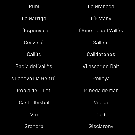
Rubí
La Granada
La Garriga
L´Estany
L´Espunyola
l´Ametlla del Vallès
Cervelló
Sallent
Callús
Calldetenes
Badia del Vallès
Vilassar de Dalt
Vilanova i la Geltrú
Polinyà
Pobla de Lillet
Pineda de Mar
Castellbisbal
Vilada
Vic
Gurb
Granera
Gisclareny