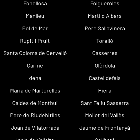
Fonollosa
Folgueroles
Manlleu
Martí d´Albars
Pol de Mar
Pere Sallavinera
Rupit i Pruit
Torelló
Santa Coloma de Cervelló
Casserres
Carme
Olèrdola
dena
Castelldefels
Maria de Martorelles
Piera
Caldes de Montbui
Sant Feliu Sasserra
Pere de Riudebitlles
Mollet del Vallès
Joan de Vilatorrada
Jaume de Frontanyà