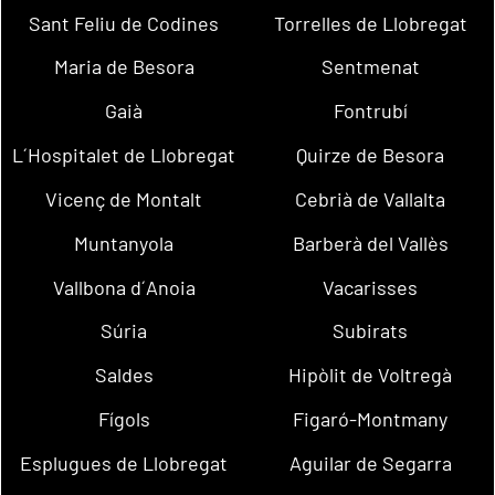
Sant Feliu de Codines
Torrelles de Llobregat
Maria de Besora
Sentmenat
Gaià
Fontrubí
L´Hospitalet de Llobregat
Quirze de Besora
Vicenç de Montalt
Cebrià de Vallalta
Muntanyola
Barberà del Vallès
Vallbona d´Anoia
Vacarisses
Súria
Subirats
Saldes
Hipòlit de Voltregà
Fígols
Figaró-Montmany
Esplugues de Llobregat
Aguilar de Segarra