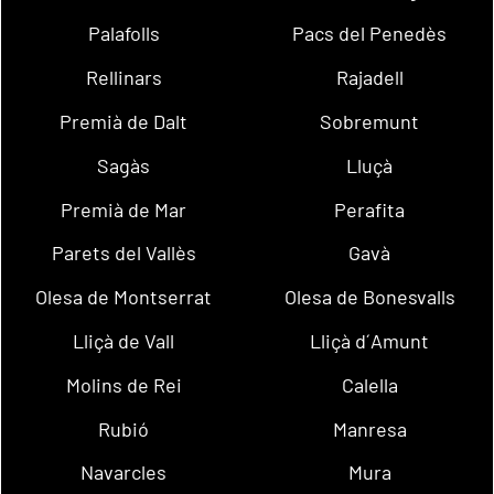
Palafolls
Pacs del Penedès
Rellinars
Rajadell
Premià de Dalt
Sobremunt
Sagàs
Lluçà
Premià de Mar
Perafita
Parets del Vallès
Gavà
Olesa de Montserrat
Olesa de Bonesvalls
Lliçà de Vall
Lliçà d´Amunt
Molins de Rei
Calella
Rubió
Manresa
Navarcles
Mura