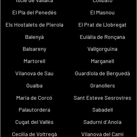
Iscle de Vallalta
Collbató
El Pla del Penedès
El Masnou
Els Hostalets de Pierola
El Prat de Llobregat
Balenyà
Eulàlia de Ronçana
Balsareny
Vallgorguina
Martorell
Marganell
Vilanova de Sau
Guardiola de Berguedà
Gualba
Granollers
Maria de Corcó
Sant Esteve Sesrovires
Palautordera
Sabadell
Cugat del Vallès
Sadurní d´Anoia
Cecília de Voltregà
Vilanova del Camí