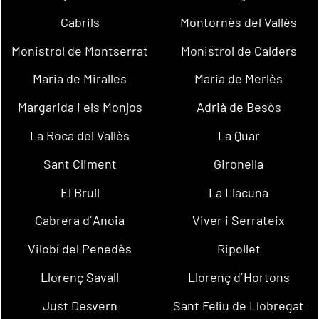
Cabrils
Montornès del Vallès
Monistrol de Montserrat
Monistrol de Calders
Maria de Miralles
Maria de Merlès
Margarida i els Monjos
Adrià de Besòs
La Roca del Vallès
La Quar
Sant Climent
Gironella
El Brull
La Llacuna
Cabrera d´Anoia
Viver i Serrateix
Vilobí del Penedès
Ripollet
Llorenç Savall
Llorenç d´Hortons
Just Desvern
Sant Feliu de Llobregat