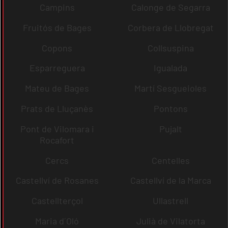
Campins
Calonge de Segarra
Fruitós de Bages
Corbera de Llobregat
Copons
Collsuspina
Esparreguera
Igualada
Mateu de Bages
Martí Sesgueioles
Prats de Lluçanès
Pontons
Pont de Vilomara i
Pujalt
Rocafort
Cercs
Centelles
Castellví de Rosanes
Castellví de la Marca
Castellterçol
Ullastrell
Maria d´Oló
Julià de Vilatorta