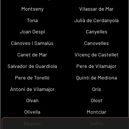
Montseny
Vilassar de Mar
Tona
Julià de Cerdanyola
Joan Despí
Canyelles
Cànoves i Samalús
Canovelles
Canet de Mar
Vicenç de Castellet
Salvador de Guardiola
Pere de Vilamajor
Pere de Torelló
Quintí de Mediona
Antoni de Vilamajor
Orís
Olvan
Olost
Olivella
Montclar
Begues
Gallifa