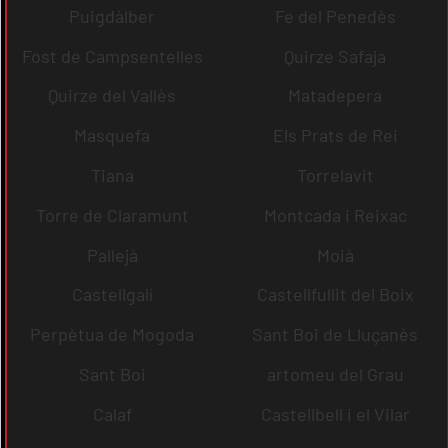
Puigdàlber
Fe del Penedès
Fost de Campsentelles
Quirze Safaja
Quirze del Vallès
Matadepera
Masquefa
Els Prats de Rei
Tiana
Torrelavit
Torre de Claramunt
Montcada i Reixac
Pallejà
Moià
Castellgalí
Castellfullit del Boix
Perpètua de Mogoda
Sant Boi de Lluçanès
Sant Boi
artomeu del Grau
Calaf
Castellbell i el Vilar