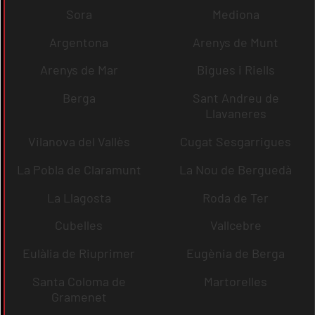
Sora
Mediona
Argentona
Arenys de Munt
Arenys de Mar
Bigues i Riells
Berga
Sant Andreu de
Llavaneres
Vilanova del Vallès
Cugat Sesgarrigues
La Pobla de Claramunt
La Nou de Berguedà
La Llagosta
Roda de Ter
Cubelles
Vallcebre
Eulàlia de Riuprimer
Eugènia de Berga
Santa Coloma de
Martorelles
Gramenet