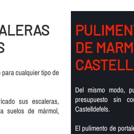
CALERAS
PULIMEN
S
DE MARM
CASTELL
para cualquier tipo de
Del mismo modo, pu
presupuesto sin c
icado sus escaleras,
Castelldefels.
ra suelos de mármol,
El pulimento de portal