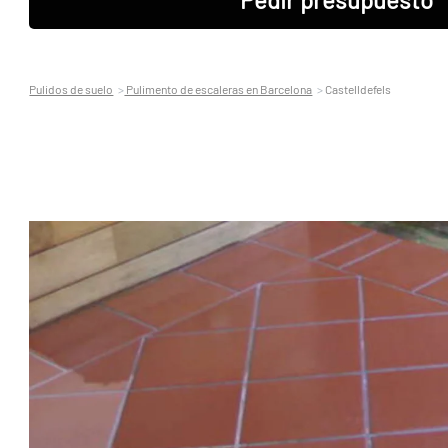
Pulidos de suelo
Pulimento de escaleras en Barcelona
Castelldefels