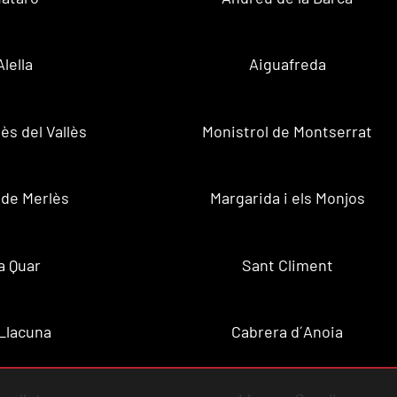
Alella
Aiguafreda
ès del Vallès
Monistrol de Montserrat
 de Merlès
Margarida i els Monjos
a Quar
Sant Climent
Llacuna
Cabrera d´Anoia