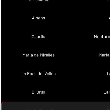
Alpens
Cabrils
Montorn
Maria de Miralles
Maria
La Roca del Vallès
L
El Brull
La 