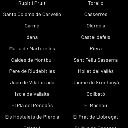
Rupit i Pruit
Torelló
Santa Coloma de Cervelló
Casserres
Carme
Olèrdola
dena
Castelldefels
Maria de Martorelles
Piera
Caldes de Montbui
Sant Feliu Sasserra
Pere de Riudebitlles
Mollet del Vallès
Joan de Vilatorrada
Jaume de Frontanyà
Iscle de Vallalta
Collbató
El Pla del Penedès
El Masnou
Els Hostalets de Pierola
El Prat de Llobregat
Balenyà
Eulàlia de Ronçana