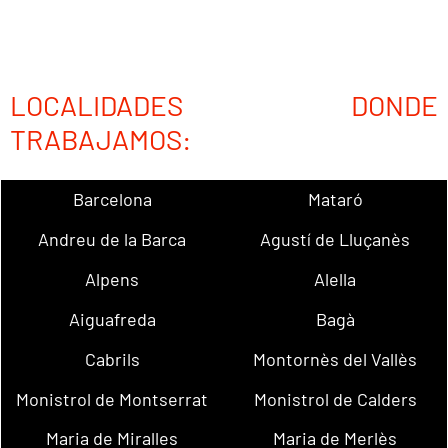
LOCALIDADES DONDE
TRABAJAMOS:
Barcelona
Mataró
Andreu de la Barca
Agustí de Lluçanès
Alpens
Alella
Aiguafreda
Bagà
Cabrils
Montornès del Vallès
Monistrol de Montserrat
Monistrol de Calders
Maria de Miralles
Maria de Merlès