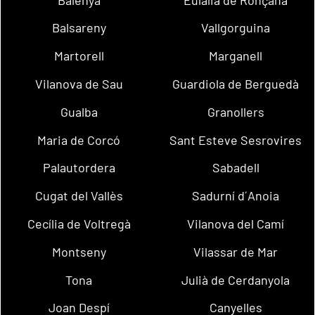
Balsareny
Vallgorguina
Martorell
Marganell
Vilanova de Sau
Guardiola de Berguedà
Gualba
Granollers
Maria de Corcó
Sant Esteve Sesrovires
Palautordera
Sabadell
Cugat del Vallès
Sadurní d´Anoia
Cecília de Voltregà
Vilanova del Camí
Montseny
Vilassar de Mar
Tona
Julià de Cerdanyola
Joan Despí
Canyelles