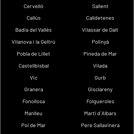
Cervelló
Sallent
Callús
Calldetenes
Badia del Vallès
Vilassar de Dalt
Vilanova i la Geltrú
Polinyà
Pobla de Lillet
Pineda de Mar
Castellbisbal
Vilada
Vic
Gurb
Granera
Gisclareny
Fonollosa
Folgueroles
Manlleu
Martí d´Albars
Pol de Mar
Pere Sallavinera