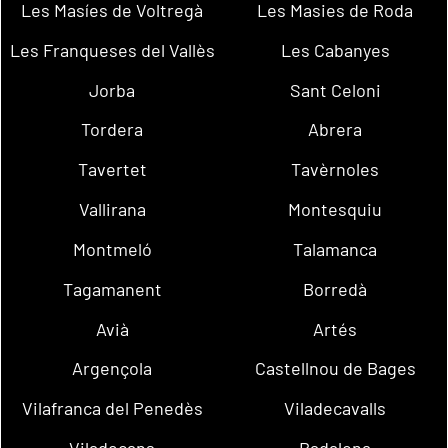
Les Masíes de Voltregà
Les Masies de Roda
Les Franqueses del Vallès
Les Cabanyes
Jorba
Sant Celoni
Tordera
Abrera
Tavertet
Tavèrnoles
Vallirana
Montesquiu
Montmeló
Talamanca
Tagamanent
Borredà
Avià
Artés
Argençola
Castellnou de Bages
Vilafranca del Penedès
Viladecavalls
Viladecans
Badalona