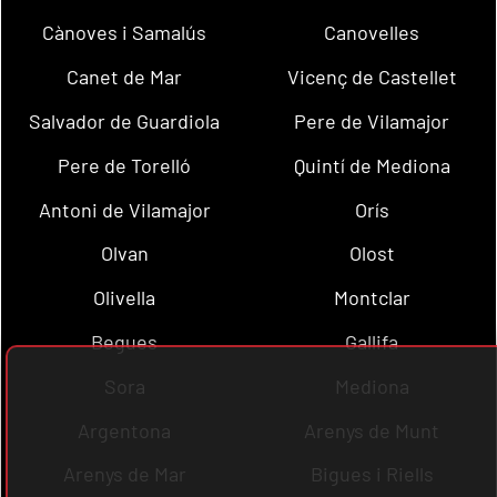
Cànoves i Samalús
Canovelles
Canet de Mar
Vicenç de Castellet
Salvador de Guardiola
Pere de Vilamajor
Pere de Torelló
Quintí de Mediona
Antoni de Vilamajor
Orís
Olvan
Olost
Olivella
Montclar
Begues
Gallifa
Sora
Mediona
Argentona
Arenys de Munt
Arenys de Mar
Bigues i Riells