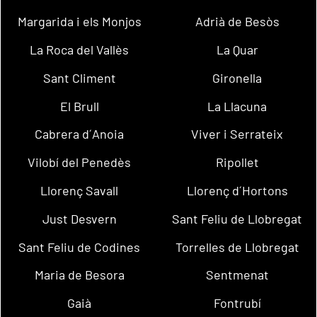
Margarida i els Monjos
Adrià de Besòs
La Roca del Vallès
La Quar
Sant Climent
Gironella
El Brull
La Llacuna
Cabrera d´Anoia
Viver i Serrateix
Vilobí del Penedès
Ripollet
Llorenç Savall
Llorenç d´Hortons
Just Desvern
Sant Feliu de Llobregat
Sant Feliu de Codines
Torrelles de Llobregat
Maria de Besora
Sentmenat
Gaià
Fontrubí