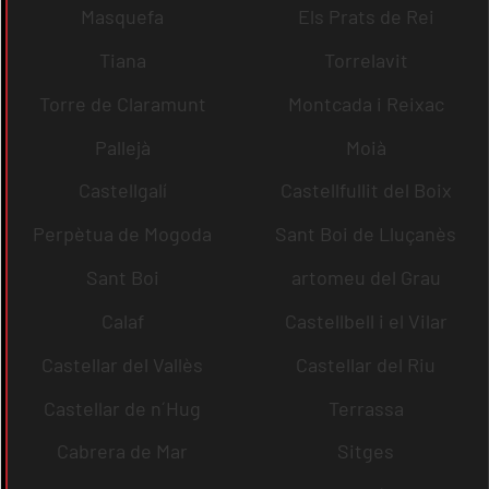
Masquefa
Els Prats de Rei
Tiana
Torrelavit
Torre de Claramunt
Montcada i Reixac
Pallejà
Moià
Castellgalí
Castellfullit del Boix
Perpètua de Mogoda
Sant Boi de Lluçanès
Sant Boi
artomeu del Grau
Calaf
Castellbell i el Vilar
Castellar del Vallès
Castellar del Riu
Castellar de n´Hug
Terrassa
Cabrera de Mar
Sitges