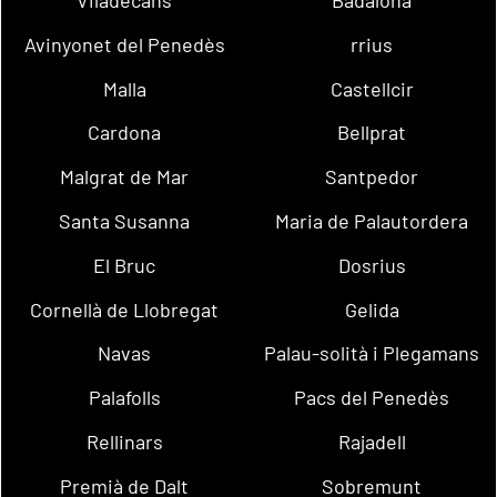
Avinyonet del Penedès
rrius
Malla
Castellcir
Cardona
Bellprat
Malgrat de Mar
Santpedor
Santa Susanna
Maria de Palautordera
El Bruc
Dosrius
Cornellà de Llobregat
Gelida
Navas
Palau-solità i Plegamans
Palafolls
Pacs del Penedès
Rellinars
Rajadell
Premià de Dalt
Sobremunt