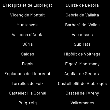
L´Hospitalet de Llobregat
Quirze de Besora
Vicenç de Montalt
Cebrià de Vallalta
Muntanyola
Barberà del Vallès
Vallbona d´Anoia
Vacarisses
Súria
Subirats
Saldes
Hipòlit de Voltregà
Fígols
Figaró-Montmany
Esplugues de Llobregat
Aguilar de Segarra
Torrelles de Foix
Castellfollit de Riubregós
Castellet i la Gornal
Castell de l´Areny
Puig-reig
Vallromanes