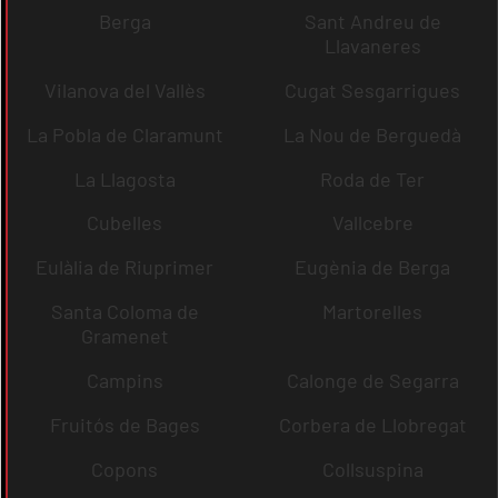
Berga
Sant Andreu de
Llavaneres
Vilanova del Vallès
Cugat Sesgarrigues
La Pobla de Claramunt
La Nou de Berguedà
La Llagosta
Roda de Ter
Cubelles
Vallcebre
Eulàlia de Riuprimer
Eugènia de Berga
Santa Coloma de
Martorelles
Gramenet
Campins
Calonge de Segarra
Fruitós de Bages
Corbera de Llobregat
Copons
Collsuspina