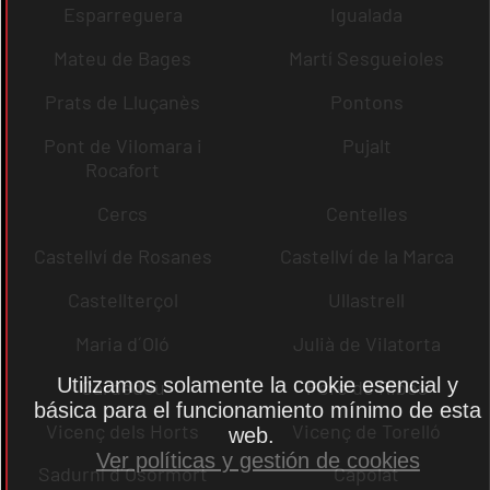
Esparreguera
Igualada
Mateu de Bages
Martí Sesgueioles
Prats de Lluçanès
Pontons
Pont de Vilomara i
Pujalt
Rocafort
Cercs
Centelles
Castellví de Rosanes
Castellví de la Marca
Castellterçol
Ullastrell
Maria d´Oló
Julià de Vilatorta
Utilizamos solamente la cookie esencial y
Cardedeu
Pere de Ribes
básica para el funcionamiento mínimo de esta
Vicenç dels Horts
Vicenç de Torelló
web.
Ver políticas y gestión de cookies
Sadurní d´Osormort
Capolat