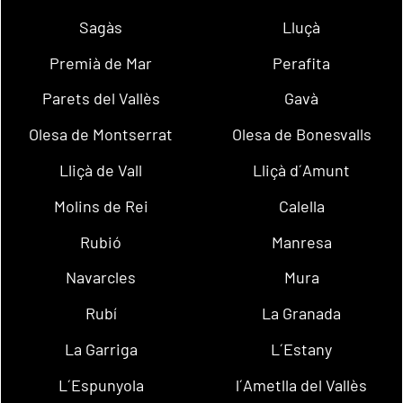
Sagàs
Lluçà
Premià de Mar
Perafita
Parets del Vallès
Gavà
Olesa de Montserrat
Olesa de Bonesvalls
Lliçà de Vall
Lliçà d´Amunt
Molins de Rei
Calella
Rubió
Manresa
Navarcles
Mura
Rubí
La Granada
La Garriga
L´Estany
L´Espunyola
l´Ametlla del Vallès