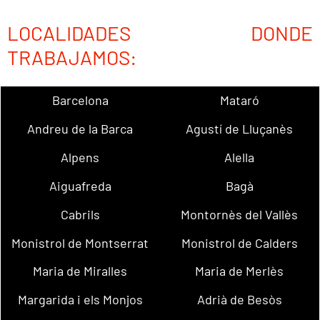
LOCALIDADES DONDE
TRABAJAMOS:
Barcelona
Mataró
Andreu de la Barca
Agustí de Lluçanès
Alpens
Alella
Aiguafreda
Bagà
Cabrils
Montornès del Vallès
Monistrol de Montserrat
Monistrol de Calders
Maria de Miralles
Maria de Merlès
Margarida i els Monjos
Adrià de Besòs