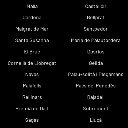
Malla
Castellcir
Cardona
Bellprat
Malgrat de Mar
Santpedor
Santa Susanna
Maria de Palautordera
El Bruc
Dosrius
Cornellà de Llobregat
Gelida
Navas
Palau-solità i Plegamans
Palafolls
Pacs del Penedès
Rellinars
Rajadell
Premià de Dalt
Sobremunt
Sagàs
Lluçà