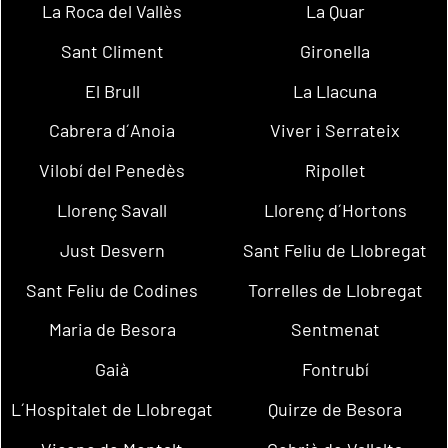
La Roca del Vallès
La Quar
Sant Climent
Gironella
El Brull
La Llacuna
Cabrera d´Anoia
Viver i Serrateix
Vilobí del Penedès
Ripollet
Llorenç Savall
Llorenç d´Hortons
Just Desvern
Sant Feliu de Llobregat
Sant Feliu de Codines
Torrelles de Llobregat
Maria de Besora
Sentmenat
Gaià
Fontrubí
L´Hospitalet de Llobregat
Quirze de Besora