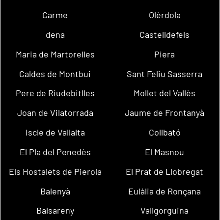
Carme
Olèrdola
dena
Castelldefels
Maria de Martorelles
Piera
Caldes de Montbui
Sant Feliu Sasserra
Pere de Riudebitlles
Mollet del Vallès
Joan de Vilatorrada
Jaume de Frontanyà
Iscle de Vallalta
Collbató
El Pla del Penedès
El Masnou
Els Hostalets de Pierola
El Prat de Llobregat
Balenyà
Eulàlia de Ronçana
Balsareny
Vallgorguina