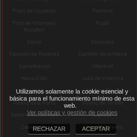
Prats de Lluçanès
Pontons
Pont de Vilomara i
Pujalt
Rocafort
Cercs
Centelles
Castellví de Rosanes
Castellví de la Marca
Castellterçol
Ullastrell
Maria d´Oló
Julià de Vilatorta
Cardedeu
Pere de Ribes
Utilizamos solamente la cookie esencial y
básica para el funcionamiento mínimo de esta
Vicenç dels Horts
Vicenç de Torelló
web.
Ver políticas y gestión de cookies
Sadurní d´Osormort
Capolat
Capellades
Llinars del Vallès
RECHAZAR
ACEPTAR