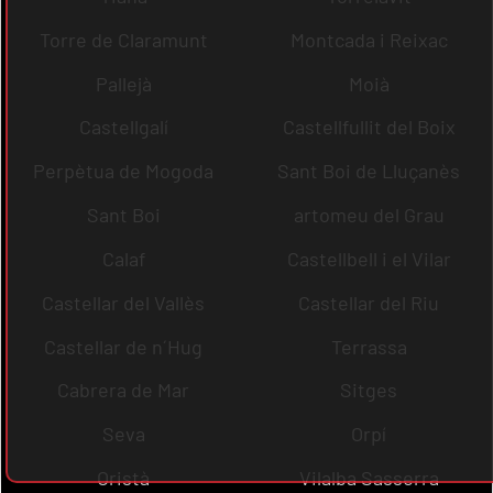
Torre de Claramunt
Montcada i Reixac
Pallejà
Moià
Castellgalí
Castellfullit del Boix
Perpètua de Mogoda
Sant Boi de Lluçanès
Sant Boi
artomeu del Grau
Calaf
Castellbell i el Vilar
Castellar del Vallès
Castellar del Riu
Castellar de n´Hug
Terrassa
Cabrera de Mar
Sitges
Seva
Orpí
Oristà
Vilalba Sasserra