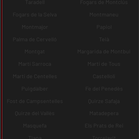
Taradell
Fogars de Montclús
Fogars de la Selva
Montmaneu
Montmajor
Papiol
Palma de Cervelló
Teià
Montgat
Margarida de Montbui
Martí Sarroca
Martí de Tous
Martí de Centelles
Castellolí
Puigdàlber
Fe del Penedès
Fost de Campsentelles
Quirze Safaja
Quirze del Vallès
Matadepera
Masquefa
Els Prats de Rei
Tiana
Torrelavit