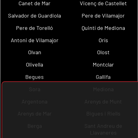
Canet de Mar
Vicenç de Castellet
Salvador de Guardiola
Pere de Vilamajor
Pere de Torelló
Quintí de Mediona
Antoni de Vilamajor
Orís
Olvan
Olost
Olivella
Montclar
Begues
Gallifa
Sora
Mediona
Argentona
Arenys de Munt
Arenys de Mar
Bigues i Riells
Berga
Sant Andreu de
Llavaneres