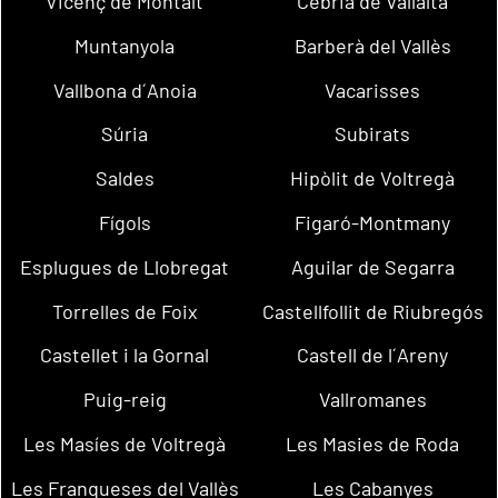
Vicenç de Montalt
Cebrià de Vallalta
Muntanyola
Barberà del Vallès
Vallbona d´Anoia
Vacarisses
Súria
Subirats
Saldes
Hipòlit de Voltregà
Fígols
Figaró-Montmany
Esplugues de Llobregat
Aguilar de Segarra
Torrelles de Foix
Castellfollit de Riubregós
Castellet i la Gornal
Castell de l´Areny
Puig-reig
Vallromanes
Les Masíes de Voltregà
Les Masies de Roda
Les Franqueses del Vallès
Les Cabanyes