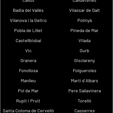
Callús
Calldetenes
Badia del Vallès
Vilassar de Dalt
Vilanova i la Geltrú
Polinyà
Pobla de Lillet
Pineda de Mar
Castellbisbal
Vilada
Vic
Gurb
Granera
Gisclareny
Fonollosa
Folgueroles
Manlleu
Martí d´Albars
Pol de Mar
Pere Sallavinera
Rupit i Pruit
Torelló
Santa Coloma de Cervelló
Casserres