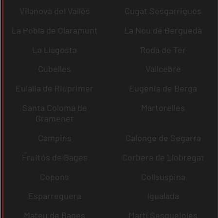
Vilanova del Vallès
Cugat Sesgarrigues
La Pobla de Claramunt
La Nou de Berguedà
La Llagosta
Roda de Ter
Cubelles
Vallcebre
Eulàlia de Riuprimer
Eugènia de Berga
Santa Coloma de
Martorelles
Gramenet
Campins
Calonge de Segarra
Fruitós de Bages
Corbera de Llobregat
Copons
Collsuspina
Esparreguera
Igualada
Mateu de Bages
Martí Sesgueioles