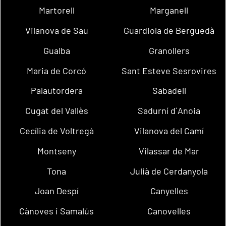
Martorell
Marganell
Vilanova de Sau
Guardiola de Berguedà
Gualba
Granollers
Maria de Corcó
Sant Esteve Sesrovires
Palautordera
Sabadell
Cugat del Vallès
Sadurní d´Anoia
Cecília de Voltregà
Vilanova del Camí
Montseny
Vilassar de Mar
Tona
Julià de Cerdanyola
Joan Despí
Canyelles
Cànoves i Samalús
Canovelles