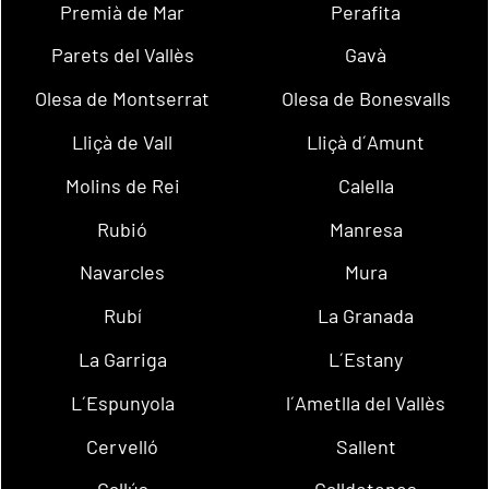
Premià de Mar
Perafita
Parets del Vallès
Gavà
Olesa de Montserrat
Olesa de Bonesvalls
Lliçà de Vall
Lliçà d´Amunt
Molins de Rei
Calella
Rubió
Manresa
Navarcles
Mura
Rubí
La Granada
La Garriga
L´Estany
L´Espunyola
l´Ametlla del Vallès
Cervelló
Sallent