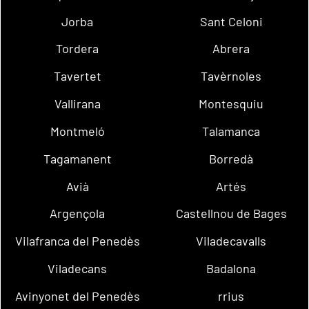
Jorba
Sant Celoni
Tordera
Abrera
Tavertet
Tavèrnoles
Vallirana
Montesquiu
Montmeló
Talamanca
Tagamanent
Borredà
Avià
Artés
Argençola
Castellnou de Bages
Vilafranca del Penedès
Viladecavalls
Viladecans
Badalona
Avinyonet del Penedès
rrius