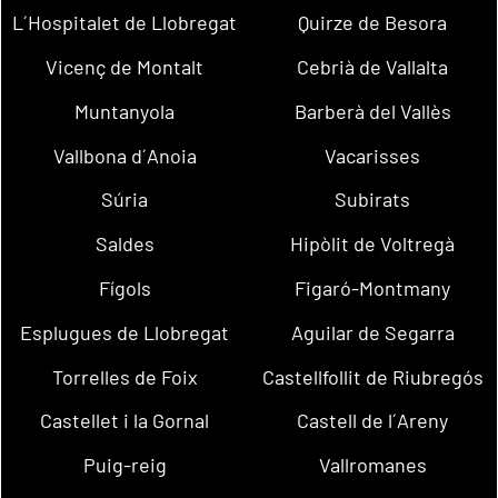
L´Hospitalet de Llobregat
Quirze de Besora
Vicenç de Montalt
Cebrià de Vallalta
Muntanyola
Barberà del Vallès
Vallbona d´Anoia
Vacarisses
Súria
Subirats
Saldes
Hipòlit de Voltregà
Fígols
Figaró-Montmany
Esplugues de Llobregat
Aguilar de Segarra
Torrelles de Foix
Castellfollit de Riubregós
Castellet i la Gornal
Castell de l´Areny
Puig-reig
Vallromanes