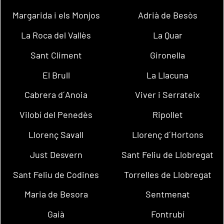
Margarida i els Monjos
Adrià de Besòs
La Roca del Vallès
La Quar
Sant Climent
Gironella
El Brull
La Llacuna
Cabrera d´Anoia
Viver i Serrateix
Vilobí del Penedès
Ripollet
Llorenç Savall
Llorenç d´Hortons
Just Desvern
Sant Feliu de Llobregat
Sant Feliu de Codines
Torrelles de Llobregat
Maria de Besora
Sentmenat
Gaià
Fontrubí