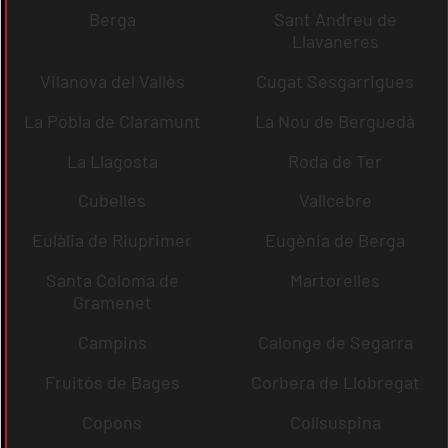
Berga
Sant Andreu de
Llavaneres
Vilanova del Vallès
Cugat Sesgarrigues
La Pobla de Claramunt
La Nou de Berguedà
La Llagosta
Roda de Ter
Cubelles
Vallcebre
Eulàlia de Riuprimer
Eugènia de Berga
Santa Coloma de
Martorelles
Gramenet
Campins
Calonge de Segarra
Fruitós de Bages
Corbera de Llobregat
Copons
Collsuspina