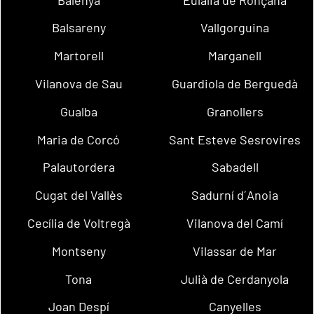
Balsareny
Vallgorguina
Martorell
Marganell
Vilanova de Sau
Guardiola de Berguedà
Gualba
Granollers
Maria de Corcó
Sant Esteve Sesrovires
Palautordera
Sabadell
Cugat del Vallès
Sadurní d´Anoia
Cecília de Voltregà
Vilanova del Camí
Montseny
Vilassar de Mar
Tona
Julià de Cerdanyola
Joan Despí
Canyelles