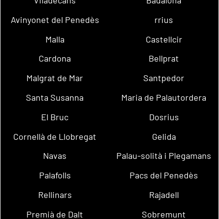
Avinyonet del Penedès
rrius
Malla
Castellcir
Cardona
Bellprat
Malgrat de Mar
Santpedor
Santa Susanna
Maria de Palautordera
El Bruc
Dosrius
Cornellà de Llobregat
Gelida
Navas
Palau-solità i Plegamans
Palafolls
Pacs del Penedès
Rellinars
Rajadell
Premià de Dalt
Sobremunt