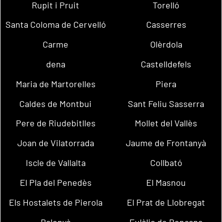
Rupit i Pruit
Torelló
Santa Coloma de Cervelló
Casserres
Carme
Olèrdola
dena
Castelldefels
Maria de Martorelles
Piera
Caldes de Montbui
Sant Feliu Sasserra
Pere de Riudebitlles
Mollet del Vallès
Joan de Vilatorrada
Jaume de Frontanyà
Iscle de Vallalta
Collbató
El Pla del Penedès
El Masnou
Els Hostalets de Pierola
El Prat de Llobregat
Balenyà
Eulàlia de Ronçana