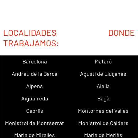
LOCALIDADES DONDE
TRABAJAMOS:
Barcelona
Mataró
Andreu de la Barca
Agustí de Lluçanès
Alpens
Alella
Aiguafreda
Bagà
Cabrils
Montornès del Vallès
Monistrol de Montserrat
Monistrol de Calders
Maria de Miralles
Maria de Merlès