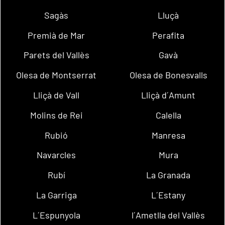
Sagàs
Lluçà
Premià de Mar
Perafita
Parets del Vallès
Gavà
Olesa de Montserrat
Olesa de Bonesvalls
Lliçà de Vall
Lliçà d´Amunt
Molins de Rei
Calella
Rubió
Manresa
Navarcles
Mura
Rubí
La Granada
La Garriga
L´Estany
L´Espunyola
l´Ametlla del Vallès