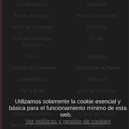
Esparreguera
Igualada
Mateu de Bages
Martí Sesgueioles
Prats de Lluçanès
Pontons
Pont de Vilomara i
Pujalt
Rocafort
Cercs
Centelles
Castellví de Rosanes
Castellví de la Marca
Castellterçol
Ullastrell
Maria d´Oló
Julià de Vilatorta
Utilizamos solamente la cookie esencial y
Cardedeu
Pere de Ribes
básica para el funcionamiento mínimo de esta
Vicenç dels Horts
Vicenç de Torelló
web.
Ver políticas y gestión de cookies
Sadurní d´Osormort
Capolat