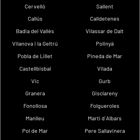
Cervelló
Sallent
Callús
Calldetenes
Badia del Vallès
Vilassar de Dalt
Vilanova i la Geltrú
Polinyà
Pobla de Lillet
Pineda de Mar
Castellbisbal
Vilada
Vic
Gurb
Granera
Gisclareny
Fonollosa
Folgueroles
Manlleu
Martí d´Albars
Pol de Mar
Pere Sallavinera