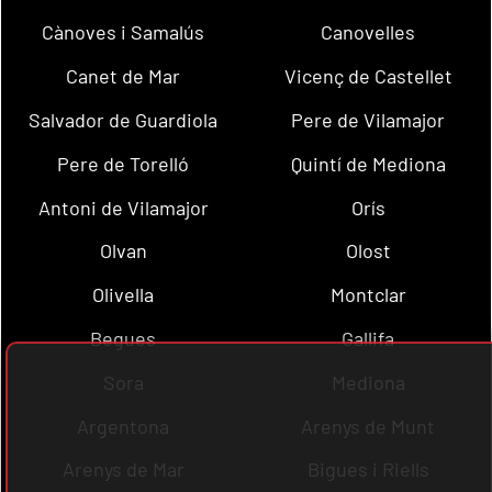
Cànoves i Samalús
Canovelles
Canet de Mar
Vicenç de Castellet
Salvador de Guardiola
Pere de Vilamajor
Pere de Torelló
Quintí de Mediona
Antoni de Vilamajor
Orís
Olvan
Olost
Olivella
Montclar
Begues
Gallifa
Sora
Mediona
Argentona
Arenys de Munt
Arenys de Mar
Bigues i Riells