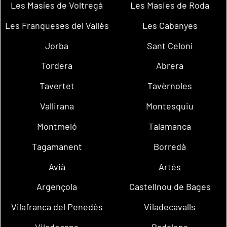
Les Masíes de Voltregà
Les Masies de Roda
Les Franqueses del Vallès
Les Cabanyes
Jorba
Sant Celoni
Tordera
Abrera
Tavertet
Tavèrnoles
Vallirana
Montesquiu
Montmeló
Talamanca
Tagamanent
Borredà
Avià
Artés
Argençola
Castellnou de Bages
Vilafranca del Penedès
Viladecavalls
Viladecans
Badalona