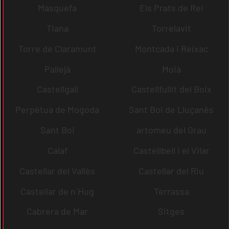
Masquefa
Els Prats de Rei
Tiana
Torrelavit
Torre de Claramunt
Montcada i Reixac
Pallejà
Moià
Castellgalí
Castellfullit del Boix
Perpètua de Mogoda
Sant Boi de Lluçanès
Sant Boi
artomeu del Grau
Calaf
Castellbell i el Vilar
Castellar del Vallès
Castellar del Riu
Castellar de n´Hug
Terrassa
Cabrera de Mar
Sitges