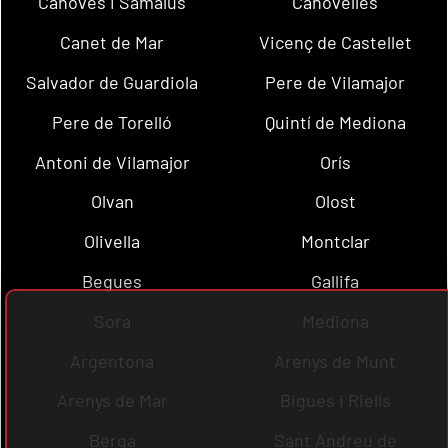
Cànoves i Samalús
Canovelles
Canet de Mar
Vicenç de Castellet
Salvador de Guardiola
Pere de Vilamajor
Pere de Torelló
Quintí de Mediona
Antoni de Vilamajor
Orís
Olvan
Olost
Olivella
Montclar
Begues
Gallifa
Sora
Mediona
Argentona
Arenys de Munt
Arenys de Mar
Bigues i Riells
Berga
Sant Andreu de