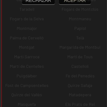
RECHAZAR
ACEPTAR
Taradell
Fogars de Montclús
Fogars de la Selva
Montmaneu
Montmajor
Papiol
Palma de Cervelló
Teià
Montgat
Margarida de Montbui
Martí Sarroca
Martí de Tous
Martí de Centelles
Castellolí
Puigdàlber
Fe del Penedès
Fost de Campsentelles
Quirze Safaja
Quirze del Vallès
Matadepera
Masquefa
Els Prats de Rei