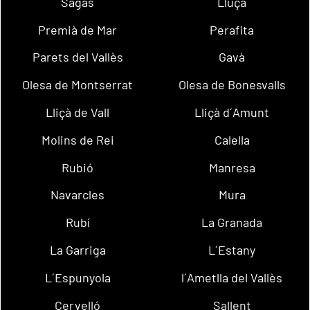
Sagàs
Lluçà
Premià de Mar
Perafita
Parets del Vallès
Gavà
Olesa de Montserrat
Olesa de Bonesvalls
Lliçà de Vall
Lliçà d´Amunt
Molins de Rei
Calella
Rubió
Manresa
Navarcles
Mura
Rubí
La Granada
La Garriga
L´Estany
L´Espunyola
l´Ametlla del Vallès
Cervelló
Sallent