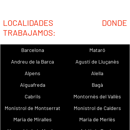
LOCALIDADES DONDE
TRABAJAMOS:
Barcelona
Mataró
Andreu de la Barca
Agustí de Lluçanès
Alpens
Alella
Aiguafreda
Bagà
Cabrils
Montornès del Vallès
Monistrol de Montserrat
Monistrol de Calders
Maria de Miralles
Maria de Merlès