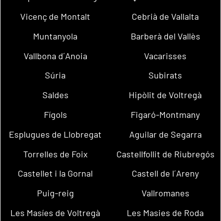
Vicenç de Montalt
Cebrià de Vallalta
Muntanyola
Barberà del Vallès
Vallbona d´Anoia
Vacarisses
Súria
Subirats
Saldes
Hipòlit de Voltregà
Fígols
Figaró-Montmany
Esplugues de Llobregat
Aguilar de Segarra
Torrelles de Foix
Castellfollit de Riubregós
Castellet i la Gornal
Castell de l´Areny
Puig-reig
Vallromanes
Les Masíes de Voltregà
Les Masies de Roda