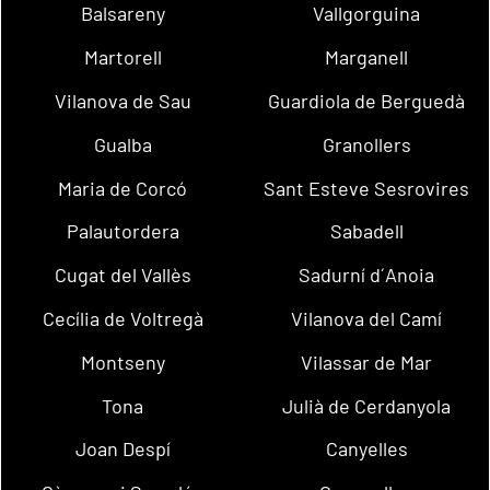
Balsareny
Vallgorguina
Martorell
Marganell
Vilanova de Sau
Guardiola de Berguedà
Gualba
Granollers
Maria de Corcó
Sant Esteve Sesrovires
Palautordera
Sabadell
Cugat del Vallès
Sadurní d´Anoia
Cecília de Voltregà
Vilanova del Camí
Montseny
Vilassar de Mar
Tona
Julià de Cerdanyola
Joan Despí
Canyelles