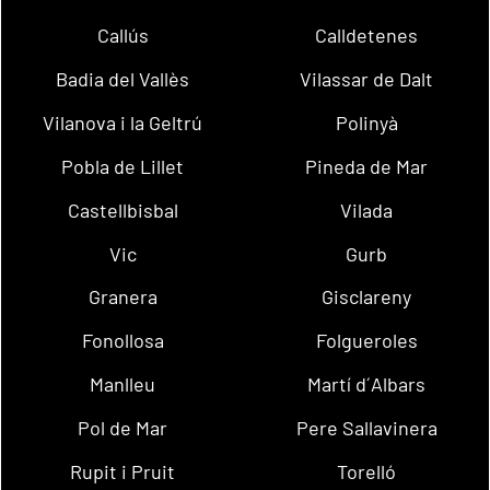
Callús
Calldetenes
Badia del Vallès
Vilassar de Dalt
Vilanova i la Geltrú
Polinyà
Pobla de Lillet
Pineda de Mar
Castellbisbal
Vilada
Vic
Gurb
Granera
Gisclareny
Fonollosa
Folgueroles
Manlleu
Martí d´Albars
Pol de Mar
Pere Sallavinera
Rupit i Pruit
Torelló