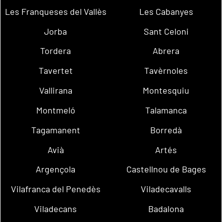
Les Franqueses del Vallès
Les Cabanyes
Jorba
Sant Celoni
Tordera
Abrera
Tavertet
Tavèrnoles
Vallirana
Montesquiu
Montmeló
Talamanca
Tagamanent
Borredà
Avià
Artés
Argençola
Castellnou de Bages
Vilafranca del Penedès
Viladecavalls
Viladecans
Badalona