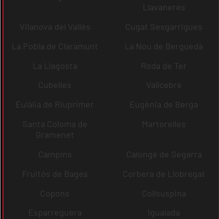
Llavaneres
Vilanova del Vallès
Cugat Sesgarrigues
La Pobla de Claramunt
La Nou de Berguedà
La Llagosta
Roda de Ter
Cubelles
Vallcebre
Eulàlia de Riuprimer
Eugènia de Berga
Santa Coloma de
Martorelles
Gramenet
Campins
Calonge de Segarra
Fruitós de Bages
Corbera de Llobregat
Copons
Collsuspina
Esparreguera
Igualada