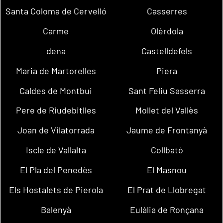
Santa Coloma de Cervelló
Casserres
Carme
Olèrdola
dena
Castelldefels
Maria de Martorelles
Piera
Caldes de Montbui
Sant Feliu Sasserra
Pere de Riudebitlles
Mollet del Vallès
Joan de Vilatorrada
Jaume de Frontanyà
Iscle de Vallalta
Collbató
El Pla del Penedès
El Masnou
Els Hostalets de Pierola
El Prat de Llobregat
Balenyà
Eulàlia de Ronçana