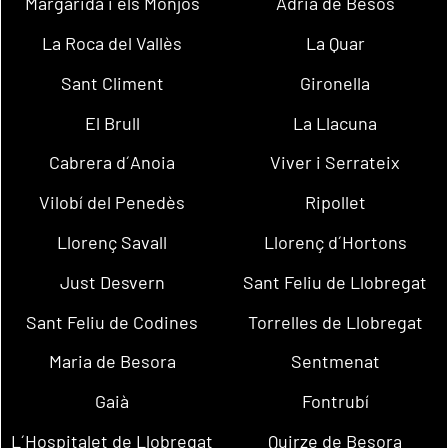
Margarida i els Monjos
Adrià de Besòs
La Roca del Vallès
La Quar
Sant Climent
Gironella
El Brull
La Llacuna
Cabrera d´Anoia
Viver i Serrateix
Vilobí del Penedès
Ripollet
Llorenç Savall
Llorenç d´Hortons
Just Desvern
Sant Feliu de Llobregat
Sant Feliu de Codines
Torrelles de Llobregat
Maria de Besora
Sentmenat
Gaià
Fontrubí
L´Hospitalet de Llobregat
Quirze de Besora