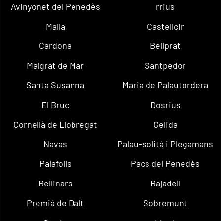
Avinyonet del Penedès
rrius
Malla
Castellcir
Cardona
Bellprat
Malgrat de Mar
Santpedor
Santa Susanna
Maria de Palautordera
El Bruc
Dosrius
Cornellà de Llobregat
Gelida
Navas
Palau-solità i Plegamans
Palafolls
Pacs del Penedès
Rellinars
Rajadell
Premià de Dalt
Sobremunt