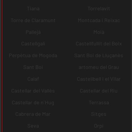
Tiana
Torrelavit
Torre de Claramunt
Montcada i Reixac
Pallejà
Moià
Castellgalí
Castellfullit del Boix
Perpètua de Mogoda
Sant Boi de Lluçanès
Sant Boi
artomeu del Grau
Calaf
Castellbell i el Vilar
Castellar del Vallès
Castellar del Riu
Castellar de n´Hug
Terrassa
Cabrera de Mar
Sitges
Seva
Orpí