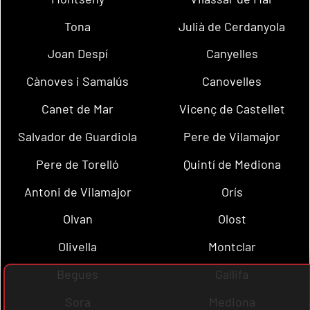
Tona
Julià de Cerdanyola
Joan Despí
Canyelles
Cànoves i Samalús
Canovelles
Canet de Mar
Vicenç de Castellet
Salvador de Guardiola
Pere de Vilamajor
Pere de Torelló
Quintí de Mediona
Antoni de Vilamajor
Orís
Olvan
Olost
Olivella
Montclar
Begues
Gallifa
Sora
Mediona