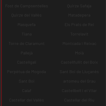
Fost de Campsentelles
Quirze Safaja
Quirze del Vallès
Matadepera
Masquefa
Els Prats de Rei
Tiana
Torrelavit
Torre de Claramunt
Montcada i Reixac
Pallejà
Moià
Castellgalí
Castellfullit del Boix
Perpètua de Mogoda
Sant Boi de Lluçanès
Sant Boi
artomeu del Grau
Calaf
Castellbell i el Vilar
Castellar del Vallès
Castellar del Riu