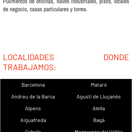
Pulimentos de oficinas, naves industriales, pisos, locales
de negocio, casas particulares y torres.
LOCALIDADES DONDE
TRABAJAMOS:
Barcelona
Mataró
Andreu de la Barca
Agustí de Lluçanès
Alpens
Alella
Aiguafreda
Bagà
Cabrils
Montornès del Vallès