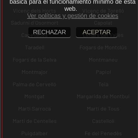
básica para el funcionamiento mínimo de esta
web.
Vicenç dels Horts
Vicenç de Torelló
Ver políticas y gestión de cookies
Sadurní d´Osormort
Capolat
RECHAZAR
ACEPTAR
Capellades
Llinars del Vallès
Taradell
Fogars de Montclús
Fogars de la Selva
Montmaneu
Montmajor
Papiol
Palma de Cervelló
Teià
Montgat
Margarida de Montbui
Martí Sarroca
Martí de Tous
Martí de Centelles
Castellolí
Puigdàlber
Fe del Penedès