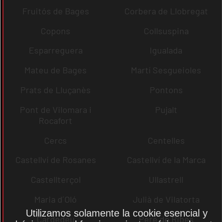
Fruitós de Bages
Corbera de Llobregat
Copons
Collsuspina
Esparreguera
Igualada
Mateu de Bages
Martí Sesgueioles
Prats de Lluçanès
Pontons
Pont de Vilomara i
Pujalt
Rocafort
Cercs
Centelles
Castellví de Rosanes
Castellví de la Marca
Castellterçol
Ullastrell
Maria d´Oló
Julià de Vilatorta
Utilizamos solamente la cookie esencial y
Cardedeu
Pere de Ribes