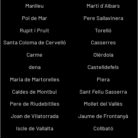
Manlleu
Martí d´Albars
Pol de Mar
Pere Sallavinera
Rupit i Pruit
Torelló
Santa Coloma de Cervelló
Casserres
Carme
Olèrdola
dena
Castelldefels
Maria de Martorelles
Piera
Caldes de Montbui
Sant Feliu Sasserra
Pere de Riudebitlles
Mollet del Vallès
Joan de Vilatorrada
Jaume de Frontanyà
Iscle de Vallalta
Collbató