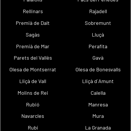
Rellinars
Rajadell
Premià de Dalt
Sobremunt
Sagàs
Lluçà
Premià de Mar
Perafita
Parets del Vallès
Gavà
Olesa de Montserrat
Olesa de Bonesvalls
Lliçà de Vall
Lliçà d´Amunt
Molins de Rei
Calella
Rubió
Manresa
Navarcles
Mura
Rubí
La Granada