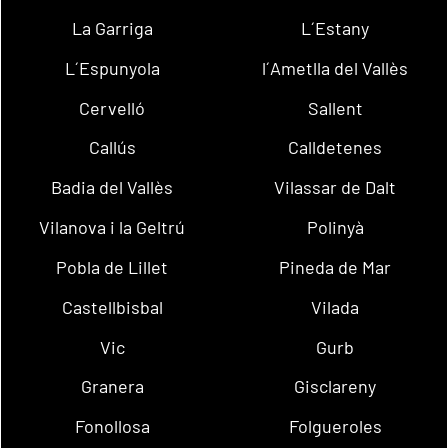
La Garriga
L´Estany
L´Espunyola
l´Ametlla del Vallès
Cervelló
Sallent
Callús
Calldetenes
Badia del Vallès
Vilassar de Dalt
Vilanova i la Geltrú
Polinyà
Pobla de Lillet
Pineda de Mar
Castellbisbal
Vilada
Vic
Gurb
Granera
Gisclareny
Fonollosa
Folgueroles