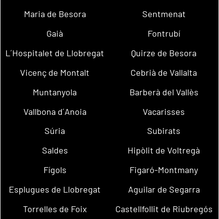
Maria de Besora
Sentmenat
Gaià
Fontrubí
L´Hospitalet de Llobregat
Quirze de Besora
Vicenç de Montalt
Cebrià de Vallalta
Muntanyola
Barberà del Vallès
Vallbona d´Anoia
Vacarisses
Súria
Subirats
Saldes
Hipòlit de Voltregà
Fígols
Figaró-Montmany
Esplugues de Llobregat
Aguilar de Segarra
Torrelles de Foix
Castellfollit de Riubregós