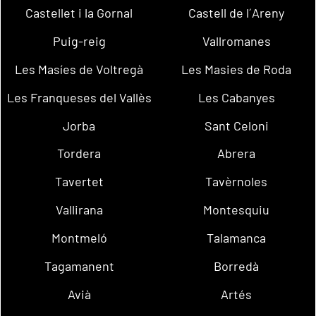
Castellet i la Gornal
Castell de l´Areny
Puig-reig
Vallromanes
Les Masíes de Voltregà
Les Masies de Roda
Les Franqueses del Vallès
Les Cabanyes
Jorba
Sant Celoni
Tordera
Abrera
Tavertet
Tavèrnoles
Vallirana
Montesquiu
Montmeló
Talamanca
Tagamanent
Borredà
Avià
Artés