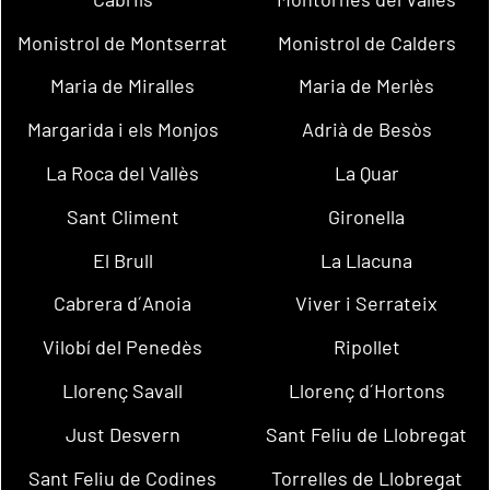
Monistrol de Montserrat
Monistrol de Calders
Maria de Miralles
Maria de Merlès
Margarida i els Monjos
Adrià de Besòs
La Roca del Vallès
La Quar
Sant Climent
Gironella
El Brull
La Llacuna
Cabrera d´Anoia
Viver i Serrateix
Vilobí del Penedès
Ripollet
Llorenç Savall
Llorenç d´Hortons
Just Desvern
Sant Feliu de Llobregat
Sant Feliu de Codines
Torrelles de Llobregat