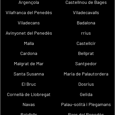
Argençola
Castellnou de Bages
Vilafranca del Penedès
Viladecavalls
Viladecans
Badalona
Avinyonet del Penedès
rrius
Malla
Castellcir
Cardona
Bellprat
Malgrat de Mar
Santpedor
Santa Susanna
Maria de Palautordera
El Bruc
Dosrius
Cornellà de Llobregat
Gelida
Navas
Palau-solità i Plegamans
Palafolls
Pacs del Penedès