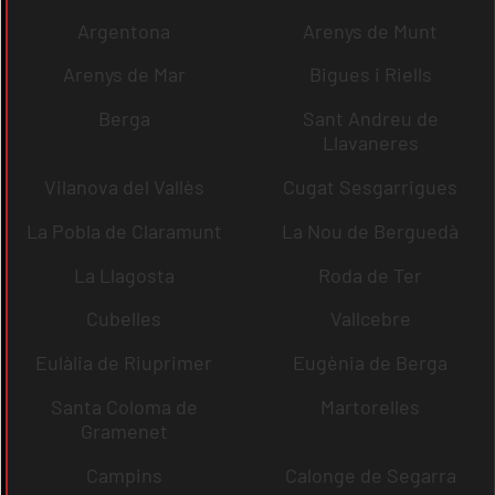
Argentona
Arenys de Munt
Arenys de Mar
Bigues i Riells
Berga
Sant Andreu de
Llavaneres
Vilanova del Vallès
Cugat Sesgarrigues
La Pobla de Claramunt
La Nou de Berguedà
La Llagosta
Roda de Ter
Cubelles
Vallcebre
Eulàlia de Riuprimer
Eugènia de Berga
Santa Coloma de
Martorelles
Gramenet
Campins
Calonge de Segarra