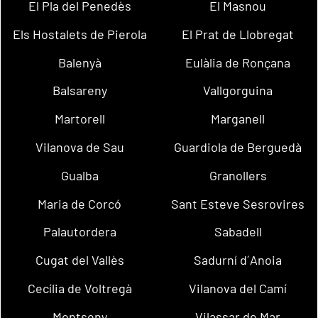
El Pla del Penedès
El Masnou
Els Hostalets de Pierola
El Prat de Llobregat
Balenyà
Eulàlia de Ronçana
Balsareny
Vallgorguina
Martorell
Marganell
Vilanova de Sau
Guardiola de Berguedà
Gualba
Granollers
Maria de Corcó
Sant Esteve Sesrovires
Palautordera
Sabadell
Cugat del Vallès
Sadurní d´Anoia
Cecília de Voltregà
Vilanova del Camí
Montseny
Vilassar de Mar