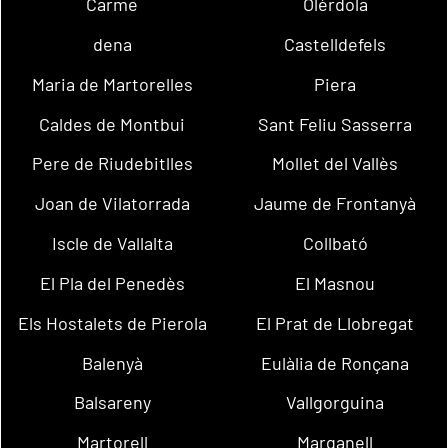
Carme
Olèrdola
dena
Castelldefels
Maria de Martorelles
Piera
Caldes de Montbui
Sant Feliu Sasserra
Pere de Riudebitlles
Mollet del Vallès
Joan de Vilatorrada
Jaume de Frontanyà
Iscle de Vallalta
Collbató
El Pla del Penedès
El Masnou
Els Hostalets de Pierola
El Prat de Llobregat
Balenyà
Eulàlia de Ronçana
Balsareny
Vallgorguina
Martorell
Marganell