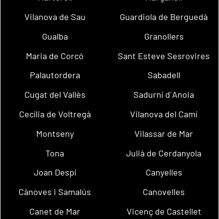
Vilanova de Sau
Guardiola de Berguedà
Gualba
Granollers
Maria de Corcó
Sant Esteve Sesrovires
Palautordera
Sabadell
Cugat del Vallès
Sadurní d´Anoia
Cecília de Voltregà
Vilanova del Camí
Montseny
Vilassar de Mar
Tona
Julià de Cerdanyola
Joan Despí
Canyelles
Cànoves i Samalús
Canovelles
Canet de Mar
Vicenç de Castellet