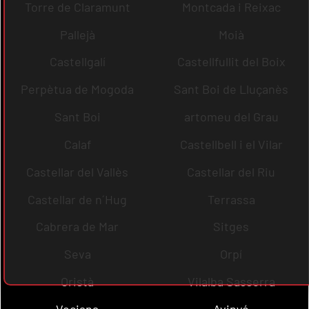
Torre de Claramunt
Montcada i Reixac
Pallejà
Moià
Castellgalí
Castellfullit del Boix
Perpètua de Mogoda
Sant Boi de Lluçanès
Sant Boi
artomeu del Grau
Calaf
Castellbell i el Vilar
Castellar del Vallès
Castellar del Riu
Castellar de n´Hug
Terrassa
Cabrera de Mar
Sitges
Seva
Orpí
Oristà
Vilalba Sasserra
Veciana
Avinyó