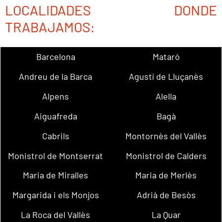
LOCALIDADES DONDE
TRABAJAMOS:
Barcelona
Mataró
Andreu de la Barca
Agustí de Lluçanès
Alpens
Alella
Aiguafreda
Bagà
Cabrils
Montornès del Vallès
Monistrol de Montserrat
Monistrol de Calders
Maria de Miralles
Maria de Merlès
Margarida i els Monjos
Adrià de Besòs
La Roca del Vallès
La Quar