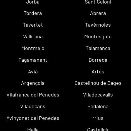
Jorba
Sant Celoni
Tordera
Abrera
Tavertet
Tavèrnoles
Vallirana
Montesquiu
Montmeló
Talamanca
Tagamanent
Borredà
Avià
Artés
Argençola
Castellnou de Bages
Vilafranca del Penedès
Viladecavalls
Viladecans
Badalona
Avinyonet del Penedès
rrius
Malla
Castellcir