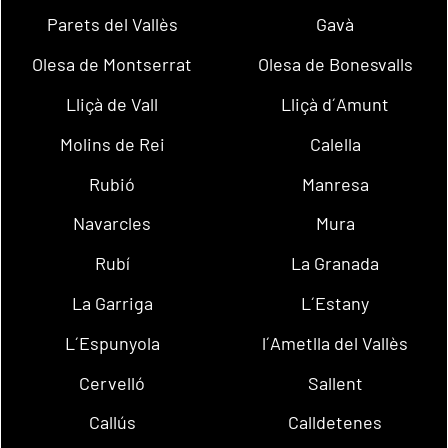
Parets del Vallès
Gavà
Olesa de Montserrat
Olesa de Bonesvalls
Lliçà de Vall
Lliçà d´Amunt
Molins de Rei
Calella
Rubió
Manresa
Navarcles
Mura
Rubí
La Granada
La Garriga
L´Estany
L´Espunyola
l´Ametlla del Vallès
Cervelló
Sallent
Callús
Calldetenes