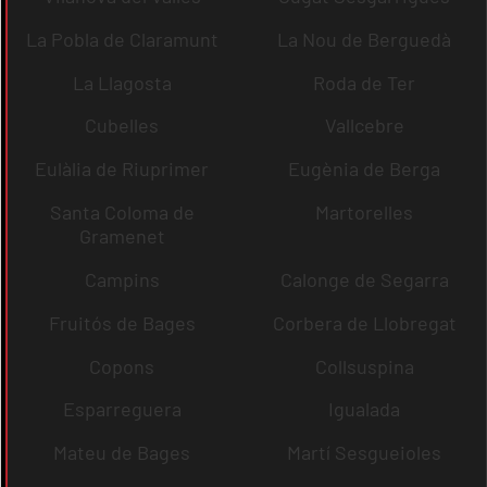
La Pobla de Claramunt
La Nou de Berguedà
La Llagosta
Roda de Ter
Cubelles
Vallcebre
Eulàlia de Riuprimer
Eugènia de Berga
Santa Coloma de
Martorelles
Gramenet
Campins
Calonge de Segarra
Fruitós de Bages
Corbera de Llobregat
Copons
Collsuspina
Esparreguera
Igualada
Mateu de Bages
Martí Sesgueioles