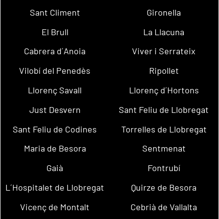
Sant Climent
Gironella
El Brull
La Llacuna
Cabrera d´Anoia
Viver i Serrateix
Vilobí del Penedès
Ripollet
Llorenç Savall
Llorenç d´Hortons
Just Desvern
Sant Feliu de Llobregat
Sant Feliu de Codines
Torrelles de Llobregat
Maria de Besora
Sentmenat
Gaià
Fontrubí
L´Hospitalet de Llobregat
Quirze de Besora
Vicenç de Montalt
Cebrià de Vallalta