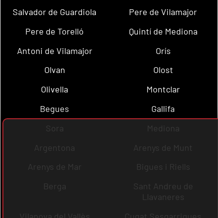
Salvador de Guardiola
Pere de Vilamajor
Pere de Torelló
Quintí de Mediona
Antoni de Vilamajor
Orís
Olvan
Olost
Olivella
Montclar
Begues
Gallifa
Sora
Mediona
Argentona
Arenys de Munt
Arenys de Mar
Bigues i Riells
Berga
Sant Andreu de
Llavaneres
Vilanova del Vallès
Cugat Sesgarrigues