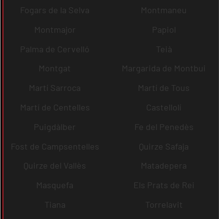
Fogars de la Selva
Montmaneu
Montmajor
Papiol
Palma de Cervelló
Teià
Montgat
Margarida de Montbui
Martí Sarroca
Martí de Tous
Martí de Centelles
Castellolí
Puigdàlber
Fe del Penedès
Fost de Campsentelles
Quirze Safaja
Quirze del Vallès
Matadepera
Masquefa
Els Prats de Rei
Tiana
Torrelavit