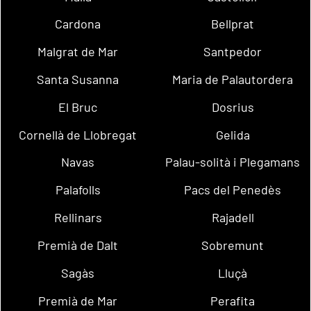
Cardona
Bellprat
Malgrat de Mar
Santpedor
Santa Susanna
Maria de Palautordera
El Bruc
Dosrius
Cornellà de Llobregat
Gelida
Navas
Palau-solità i Plegamans
Palafolls
Pacs del Penedès
Rellinars
Rajadell
Premià de Dalt
Sobremunt
Sagàs
Lluçà
Premià de Mar
Perafita