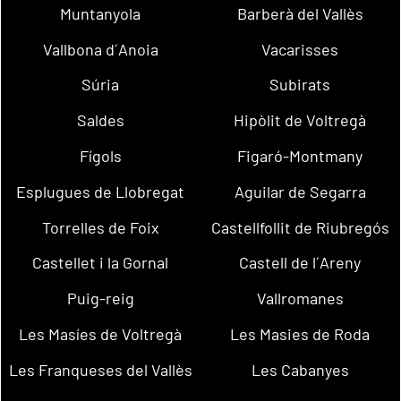
Muntanyola
Barberà del Vallès
Vallbona d´Anoia
Vacarisses
Súria
Subirats
Saldes
Hipòlit de Voltregà
Fígols
Figaró-Montmany
Esplugues de Llobregat
Aguilar de Segarra
Torrelles de Foix
Castellfollit de Riubregós
Castellet i la Gornal
Castell de l´Areny
Puig-reig
Vallromanes
Les Masíes de Voltregà
Les Masies de Roda
Les Franqueses del Vallès
Les Cabanyes