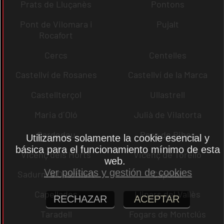
Prats de Lluçanès
Pontons
Pont de Vilomara i
Pujalt
Rocafort
Cercs
Centelles
Castellví de Rosanes
Castellví de la Marca
Castellterçol
Ullastrell
Maria d´Oló
Julià de Vilatorta
Cardedeu
Pere de Ribes
Utilizamos solamente la cookie esencial y
básica para el funcionamiento mínimo de esta
Vicenç dels Horts
Vicenç de Torelló
web.
Ver políticas y gestión de cookies
Sadurní d´Osormort
Capolat
Capellades
Llinars del Vallès
RECHAZAR
ACEPTAR
Taradell
Fogars de Montclús