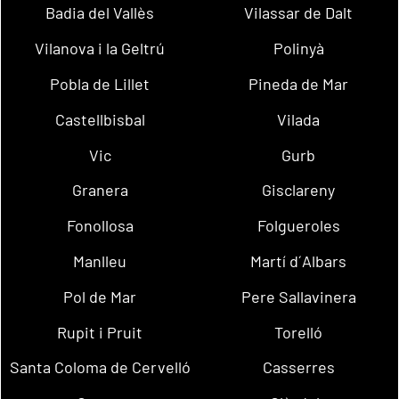
Badia del Vallès
Vilassar de Dalt
Vilanova i la Geltrú
Polinyà
Pobla de Lillet
Pineda de Mar
Castellbisbal
Vilada
Vic
Gurb
Granera
Gisclareny
Fonollosa
Folgueroles
Manlleu
Martí d´Albars
Pol de Mar
Pere Sallavinera
Rupit i Pruit
Torelló
Santa Coloma de Cervelló
Casserres