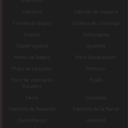
Gramenet
Campins
Calonge de Segarra
Fruitós de Bages
Corbera de Llobregat
Copons
Collsuspina
Esparreguera
Igualada
Mateu de Bages
Martí Sesgueioles
Prats de Lluçanès
Pontons
Pont de Vilomara i
Pujalt
Rocafort
Cercs
Centelles
Castellví de Rosanes
Castellví de la Marca
Castellterçol
Ullastrell