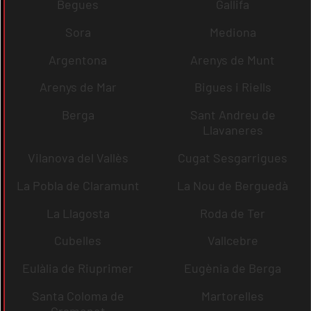
Begues
Gallifa
Sora
Mediona
Argentona
Arenys de Munt
Arenys de Mar
Bigues i Riells
Berga
Sant Andreu de
Llavaneres
Vilanova del Vallès
Cugat Sesgarrigues
La Pobla de Claramunt
La Nou de Berguedà
La Llagosta
Roda de Ter
Cubelles
Vallcebre
Eulàlia de Riuprimer
Eugènia de Berga
Santa Coloma de
Martorelles