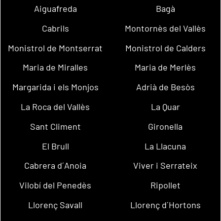
Aiguafreda
Bagà
Cabrils
Montornès del Vallès
Monistrol de Montserrat
Monistrol de Calders
Maria de Miralles
Maria de Merlès
Margarida i els Monjos
Adrià de Besòs
La Roca del Vallès
La Quar
Sant Climent
Gironella
El Brull
La Llacuna
Cabrera d´Anoia
Viver i Serrateix
Vilobí del Penedès
Ripollet
Llorenç Savall
Llorenç d´Hortons