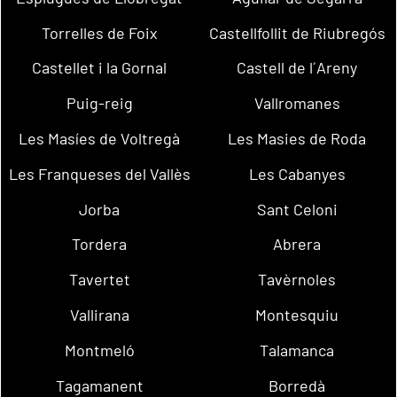
Torrelles de Foix
Castellfollit de Riubregós
Castellet i la Gornal
Castell de l´Areny
Puig-reig
Vallromanes
Les Masíes de Voltregà
Les Masies de Roda
Les Franqueses del Vallès
Les Cabanyes
Jorba
Sant Celoni
Tordera
Abrera
Tavertet
Tavèrnoles
Vallirana
Montesquiu
Montmeló
Talamanca
Tagamanent
Borredà