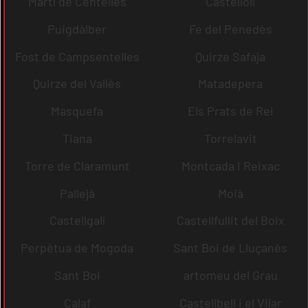
Martí de Centelles
Castellolí
Puigdàlber
Fe del Penedès
Fost de Campsentelles
Quirze Safaja
Quirze del Vallès
Matadepera
Masquefa
Els Prats de Rei
Tiana
Torrelavit
Torre de Claramunt
Montcada i Reixac
Pallejà
Moià
Castellgalí
Castellfullit del Boix
Perpètua de Mogoda
Sant Boi de Lluçanès
Sant Boi
artomeu del Grau
Calaf
Castellbell i el Vilar