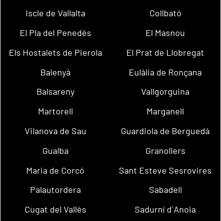
Iscle de Vallalta
Collbató
El Pla del Penedès
El Masnou
Els Hostalets de Pierola
El Prat de Llobregat
Balenyà
Eulàlia de Ronçana
Balsareny
Vallgorguina
Martorell
Marganell
Vilanova de Sau
Guardiola de Berguedà
Gualba
Granollers
Maria de Corcó
Sant Esteve Sesrovires
Palautordera
Sabadell
Cugat del Vallès
Sadurní d´Anoia