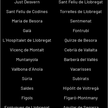
Just Desvern
Sant Feliu de Llobregat
Sant Feliu de Codines
Torrelles de Llobregat
Maria de Besora
Sentmenat
Gaià
Fontrubí
L´Hospitalet de Llobregat
Quirze de Besora
Vicenç de Montalt
Cebrià de Vallalta
Muntanyola
Barberà del Vallès
Vallbona d´Anoia
Vacarisses
Súria
Subirats
Saldes
Hipòlit de Voltregà
Fígols
Figaró-Montmany
Esplugues de Llobregat
Aguilar de Segarra