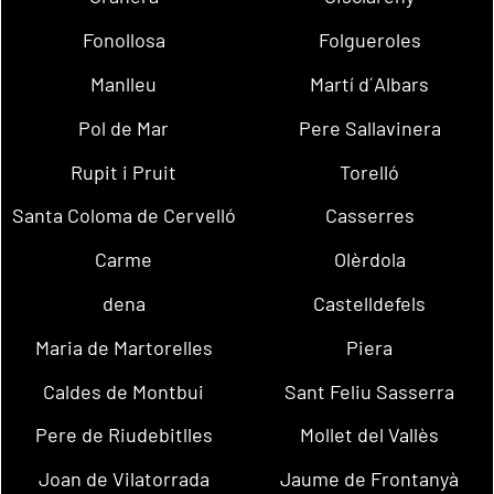
Fonollosa
Folgueroles
Manlleu
Martí d´Albars
Pol de Mar
Pere Sallavinera
Rupit i Pruit
Torelló
Santa Coloma de Cervelló
Casserres
Carme
Olèrdola
dena
Castelldefels
Maria de Martorelles
Piera
Caldes de Montbui
Sant Feliu Sasserra
Pere de Riudebitlles
Mollet del Vallès
Joan de Vilatorrada
Jaume de Frontanyà