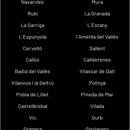
Navarcles
Mura
Rubí
La Granada
La Garriga
L´Estany
L´Espunyola
l´Ametlla del Vallès
Cervelló
Sallent
Callús
Calldetenes
Badia del Vallès
Vilassar de Dalt
Vilanova i la Geltrú
Polinyà
Pobla de Lillet
Pineda de Mar
Castellbisbal
Vilada
Vic
Gurb
Granera
Gisclareny