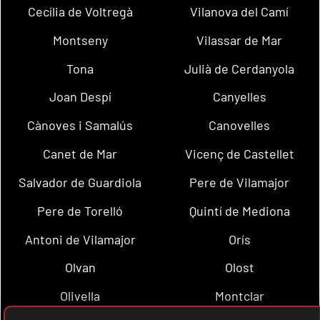
Cecília de Voltregà
Vilanova del Camí
Montseny
Vilassar de Mar
Tona
Julià de Cerdanyola
Joan Despí
Canyelles
Cànoves i Samalús
Canovelles
Canet de Mar
Vicenç de Castellet
Salvador de Guardiola
Pere de Vilamajor
Pere de Torelló
Quintí de Mediona
Antoni de Vilamajor
Orís
Olvan
Olost
Olivella
Montclar