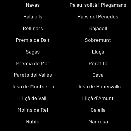
Navas
Palau-solità i Plegamans
Palafolls
Pacs del Penedès
Rellinars
Rajadell
Premià de Dalt
Sobremunt
Sagàs
Lluçà
Premià de Mar
Perafita
Parets del Vallès
Gavà
Olesa de Montserrat
Olesa de Bonesvalls
Lliçà de Vall
Lliçà d´Amunt
Molins de Rei
Calella
Rubió
Manresa