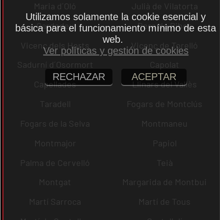
Maria d´Oló
Julià de Vilatorta
Utilizamos solamente la cookie esencial y
Cardedeu
Pere de Ribes
básica para el funcionamiento mínimo de esta
web.
Vicenç dels Horts
Vicenç de Torelló
Ver políticas y gestión de cookies
Sadurní d´Osormort
Capolat
RECHAZAR
ACEPTAR
Capellades
Llinars del Vallès
Taradell
Fogars de Montclús
Fogars de la Selva
Montmaneu
Montmajor
Papiol
Palma de Cervelló
Teià
Montgat
Margarida de Montbui
Martí Sarroca
Martí de Tous