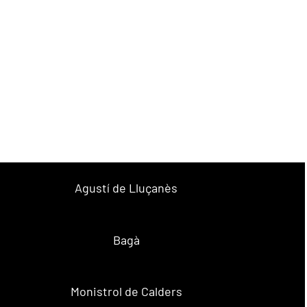
Agustí de Lluçanès
Bagà
Monistrol de Calders