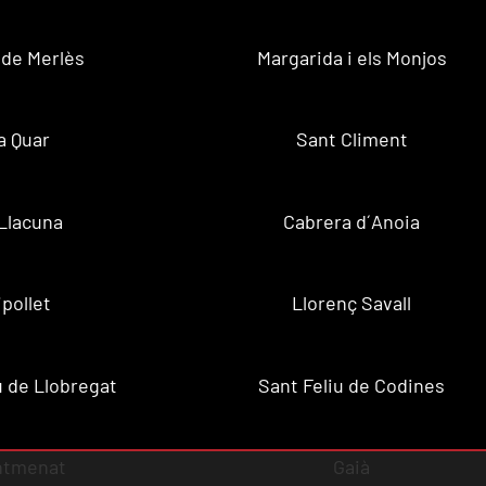
 de Merlès
Margarida i els Monjos
a Quar
Sant Climent
Llacuna
Cabrera d´Anoia
ipollet
Llorenç Savall
u de Llobregat
Sant Feliu de Codines
ntmenat
Gaià