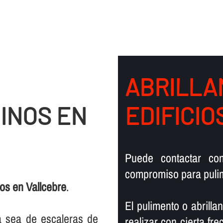
ABRILLA
INOS EN
EDIFICI
Puede contactar co
compromiso para pulim
os en Vallcebre
.
El pulimento o abrill
ya sea de escaleras de
realizar con cierta fr