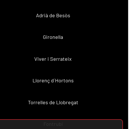
Adrià de Besòs
Gironella
Viver i Serrateix
Llorenç d´Hortons
Torrelles de Llobregat
Fontrubí