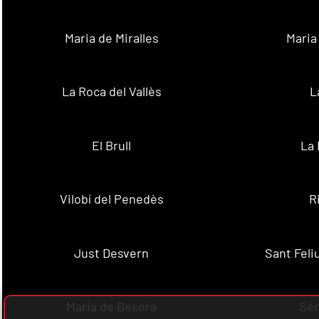
Maria de Miralles
Maria
La Roca del Vallès
L
El Brull
La 
Vilobí del Penedès
R
Just Desvern
Sant Feli
Maria de Besora
Se