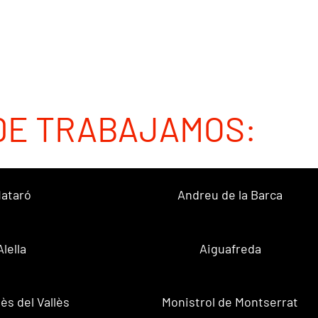
DE TRABAJAMOS:
ataró
Andreu de la Barca
Alella
Aiguafreda
ès del Vallès
Monistrol de Montserrat