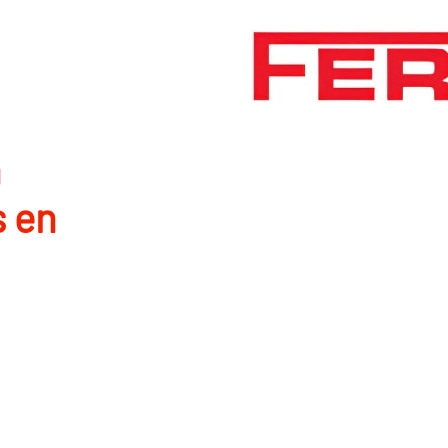
n
s en