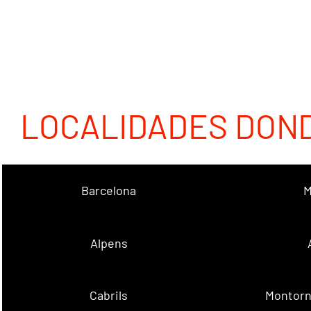
LOCALIDADES DON
Barcelona
M
Alpens
Cabrils
Montorn