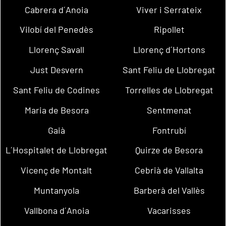
Cabrera d´Anoia
Viver i Serrateix
Vilobí del Penedès
Ripollet
Llorenç Savall
Llorenç d´Hortons
Just Desvern
Sant Feliu de Llobregat
Sant Feliu de Codines
Torrelles de Llobregat
Maria de Besora
Sentmenat
Gaià
Fontrubí
L´Hospitalet de Llobregat
Quirze de Besora
Vicenç de Montalt
Cebrià de Vallalta
Muntanyola
Barberà del Vallès
Vallbona d´Anoia
Vacarisses