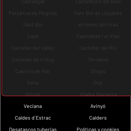
Castellgalí
Castellfullit del Boix
Perpètua de Mogoda
Sant Boi de Lluçanès
Sant Boi
artomeu del Grau
Calaf
Castellbell i el Vilar
Castellar del Vallès
Castellar del Riu
Castellar de n´Hug
Terrassa
Cabrera de Mar
Sitges
Seva
Orpí
Oristà
Vilalba Sasserra
Veciana
Avinyó
Caldes d´Estrac
Calders
Desatascos tuberias
Políticas y cookies