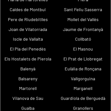
Caldes de Montbui
Sant Feliu Sasserra
Pere de Riudebitlles
Mollet del Vallès
Joan de Vilatorrada
Jaume de Frontanyà
Iscle de Vallalta
Collbató
El Pla del Penedès
El Masnou
Els Hostalets de Pierola
El Prat de Llobregat
Balenyà
Eulàlia de Ronçana
Balsareny
Vallgorguina
Martorell
Marganell
Vilanova de Sau
Guardiola de Berguedà
Gualba
Granollers