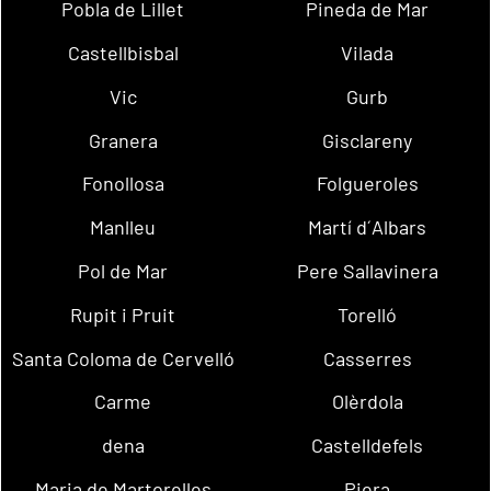
Pobla de Lillet
Pineda de Mar
Castellbisbal
Vilada
Vic
Gurb
Granera
Gisclareny
Fonollosa
Folgueroles
Manlleu
Martí d´Albars
Pol de Mar
Pere Sallavinera
Rupit i Pruit
Torelló
Santa Coloma de Cervelló
Casserres
Carme
Olèrdola
dena
Castelldefels
Maria de Martorelles
Piera