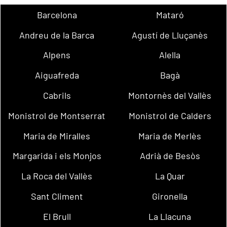
Barcelona
Mataró
Andreu de la Barca
Agustí de Lluçanès
Alpens
Alella
Aiguafreda
Bagà
Cabrils
Montornès del Vallès
Monistrol de Montserrat
Monistrol de Calders
Maria de Miralles
Maria de Merlès
Margarida i els Monjos
Adrià de Besòs
La Roca del Vallès
La Quar
Sant Climent
Gironella
El Brull
La Llacuna