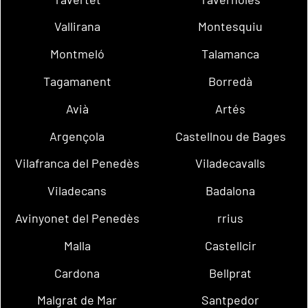
Vallirana
Montesquiu
Montmeló
Talamanca
Tagamanent
Borredà
Avià
Artés
Argençola
Castellnou de Bages
Vilafranca del Penedès
Viladecavalls
Viladecans
Badalona
Avinyonet del Penedès
rrius
Malla
Castellcir
Cardona
Bellprat
Malgrat de Mar
Santpedor