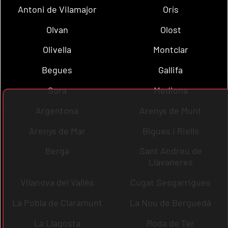
Antoni de Vilamajor
Orís
Olvan
Olost
Olivella
Montclar
Begues
Gallifa
Sora
Mediona
Argentona
Arenys de Munt
Arenys de Mar
Bigues i Riells
Berga
Sant Andreu de
Llavaneres
Vilanova del Vallès
Cugat Sesgarrigues
La Pobla de Claramunt
La Nou de Berguedà
La Llagosta
Roda de Ter