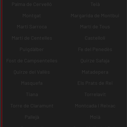
Palma de Cervelló
Teià
Montgat
Margarida de Montbui
Martí Sarroca
Martí de Tous
Martí de Centelles
Castellolí
Puigdàlber
Fe del Penedès
Fost de Campsentelles
Quirze Safaja
Quirze del Vallès
Matadepera
Masquefa
Els Prats de Rei
Tiana
Torrelavit
Torre de Claramunt
Montcada i Reixac
Pallejà
Moià