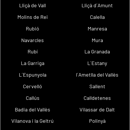
Lliçà de Vall
Lliçà d´Amunt
Molins de Rei
Calella
Rubió
Manresa
Navarcles
Mura
Rubí
La Granada
La Garriga
L´Estany
L´Espunyola
l´Ametlla del Vallès
Cervelló
Sallent
Callús
Calldetenes
Badia del Vallès
Vilassar de Dalt
Vilanova i la Geltrú
Polinyà