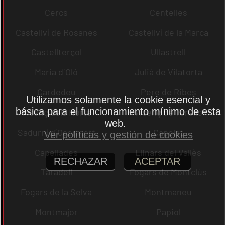
Cercs
Centelles
Castellví de Rosanes
Castellví de la Marca
Castellterçol
Ullastrell
Maria d´Oló
Julià de Vilatorta
Cardedeu
Pere de Ribes
Utilizamos solamente la cookie esencial y
básica para el funcionamiento mínimo de esta
Vicenç dels Horts
Vicenç de Torelló
web.
Sadurní d´Osormort
Capolat
Ver políticas y gestión de cookies
Capellades
Llinars del Vallès
RECHAZAR
ACEPTAR
Taradell
Fogars de Montclús
Fogars de la Selva
Montmaneu
Montmajor
Papiol