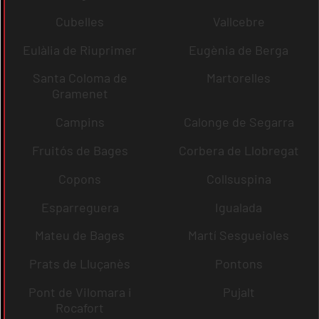
Cubelles
Vallcebre
Eulàlia de Riuprimer
Eugènia de Berga
Santa Coloma de
Martorelles
Gramenet
Campins
Calonge de Segarra
Fruitós de Bages
Corbera de Llobregat
Copons
Collsuspina
Esparreguera
Igualada
Mateu de Bages
Martí Sesgueioles
Prats de Lluçanès
Pontons
Pont de Vilomara i
Pujalt
Rocafort