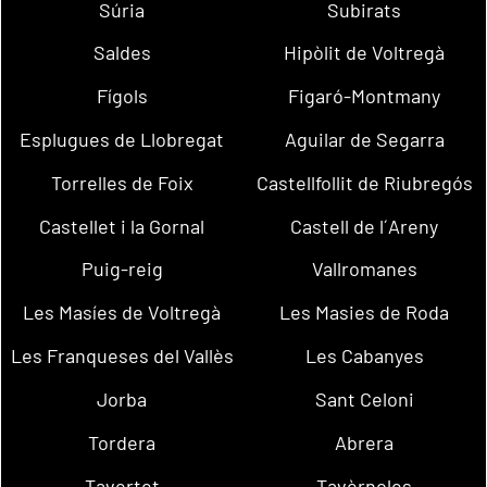
Súria
Subirats
Saldes
Hipòlit de Voltregà
Fígols
Figaró-Montmany
Esplugues de Llobregat
Aguilar de Segarra
Torrelles de Foix
Castellfollit de Riubregós
Castellet i la Gornal
Castell de l´Areny
Puig-reig
Vallromanes
Les Masíes de Voltregà
Les Masies de Roda
Les Franqueses del Vallès
Les Cabanyes
Jorba
Sant Celoni
Tordera
Abrera
Tavertet
Tavèrnoles