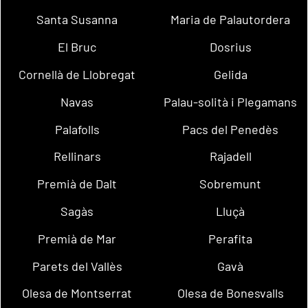
Santa Susanna
Maria de Palautordera
El Bruc
Dosrius
Cornellà de Llobregat
Gelida
Navas
Palau-solità i Plegamans
Palafolls
Pacs del Penedès
Rellinars
Rajadell
Premià de Dalt
Sobremunt
Sagàs
Lluçà
Premià de Mar
Perafita
Parets del Vallès
Gavà
Olesa de Montserrat
Olesa de Bonesvalls