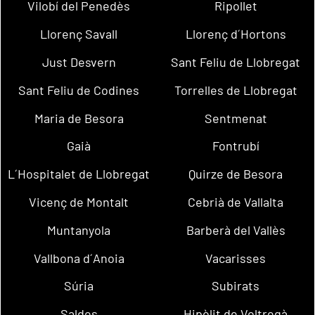
Vilobí del Penedès
Ripollet
Llorenç Savall
Llorenç d´Hortons
Just Desvern
Sant Feliu de Llobregat
Sant Feliu de Codines
Torrelles de Llobregat
Maria de Besora
Sentmenat
Gaià
Fontrubí
L´Hospitalet de Llobregat
Quirze de Besora
Vicenç de Montalt
Cebrià de Vallalta
Muntanyola
Barberà del Vallès
Vallbona d´Anoia
Vacarisses
Súria
Subirats
Saldes
Hipòlit de Voltregà