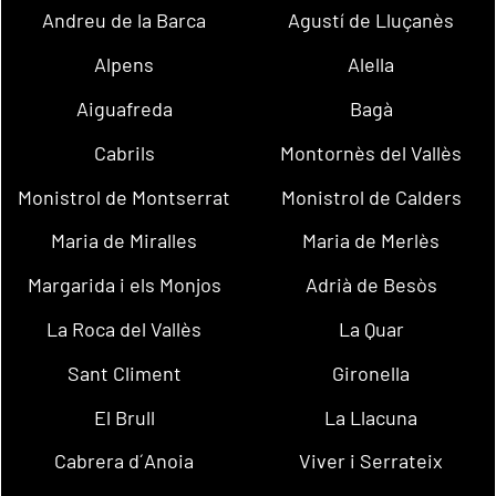
Andreu de la Barca
Agustí de Lluçanès
Alpens
Alella
Aiguafreda
Bagà
Cabrils
Montornès del Vallès
Monistrol de Montserrat
Monistrol de Calders
Maria de Miralles
Maria de Merlès
Margarida i els Monjos
Adrià de Besòs
La Roca del Vallès
La Quar
Sant Climent
Gironella
El Brull
La Llacuna
Cabrera d´Anoia
Viver i Serrateix