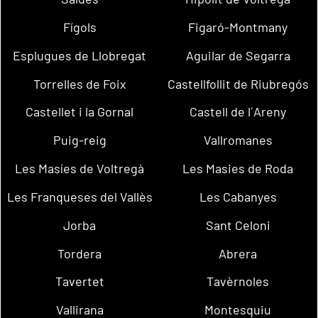
Fígols
Figaró-Montmany
Esplugues de Llobregat
Aguilar de Segarra
Torrelles de Foix
Castellfollit de Riubregós
Castellet i la Gornal
Castell de l´Areny
Puig-reig
Vallromanes
Les Masíes de Voltregà
Les Masies de Roda
Les Franqueses del Vallès
Les Cabanyes
Jorba
Sant Celoni
Tordera
Abrera
Tavertet
Tavèrnoles
Vallirana
Montesquiu