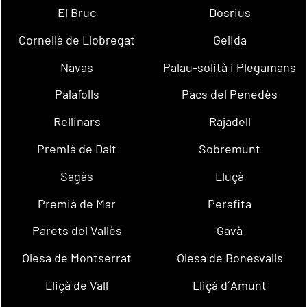
El Bruc
Dosrius
Cornellà de Llobregat
Gelida
Navas
Palau-solità i Plegamans
Palafolls
Pacs del Penedès
Rellinars
Rajadell
Premià de Dalt
Sobremunt
Sagàs
Lluçà
Premià de Mar
Perafita
Parets del Vallès
Gavà
Olesa de Montserrat
Olesa de Bonesvalls
Lliçà de Vall
Lliçà d´Amunt