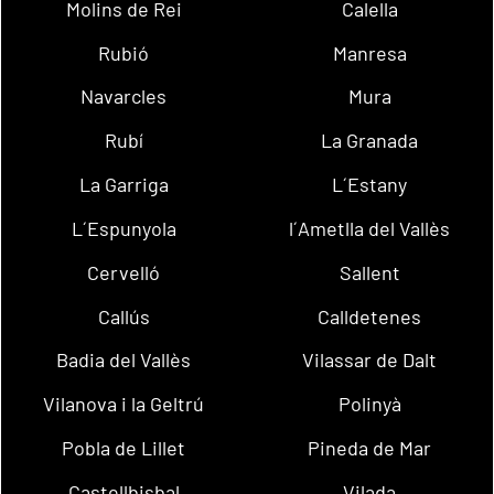
Molins de Rei
Calella
Rubió
Manresa
Navarcles
Mura
Rubí
La Granada
La Garriga
L´Estany
L´Espunyola
l´Ametlla del Vallès
Cervelló
Sallent
Callús
Calldetenes
Badia del Vallès
Vilassar de Dalt
Vilanova i la Geltrú
Polinyà
Pobla de Lillet
Pineda de Mar
Castellbisbal
Vilada