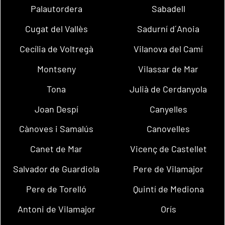
Palautordera
Sabadell
Cugat del Vallès
Sadurní d´Anoia
Cecília de Voltregà
Vilanova del Camí
Montseny
Vilassar de Mar
Tona
Julià de Cerdanyola
Joan Despí
Canyelles
Cànoves i Samalús
Canovelles
Canet de Mar
Vicenç de Castellet
Salvador de Guardiola
Pere de Vilamajor
Pere de Torelló
Quintí de Mediona
Antoni de Vilamajor
Orís