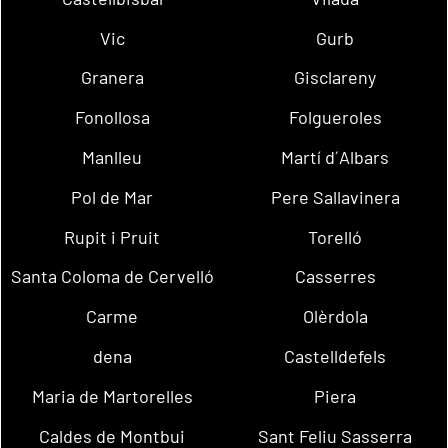
Vic
Gurb
Granera
Gisclareny
Fonollosa
Folgueroles
Manlleu
Martí d´Albars
Pol de Mar
Pere Sallavinera
Rupit i Pruit
Torelló
Santa Coloma de Cervelló
Casserres
Carme
Olèrdola
dena
Castelldefels
Maria de Martorelles
Piera
Caldes de Montbui
Sant Feliu Sasserra