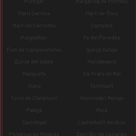
Montgat
Margarida de Montbui
Martí Sarroca
Martí de Tous
Martí de Centelles
Castellolí
Puigdàlber
Fe del Penedès
Fost de Campsentelles
Quirze Safaja
Quirze del Vallès
Matadepera
Masquefa
Els Prats de Rei
Tiana
Torrelavit
Torre de Claramunt
Montcada i Reixac
Pallejà
Moià
Castellgalí
Castellfullit del Boix
Perpètua de Mogoda
Sant Boi de Lluçanès