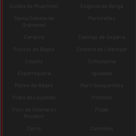
Eulàlia de Riuprimer
Eugènia de Berga
Santa Coloma de
Martorelles
Gramenet
Campins
Calonge de Segarra
Fruitós de Bages
Corbera de Llobregat
Copons
Collsuspina
Esparreguera
Igualada
Mateu de Bages
Martí Sesgueioles
Prats de Lluçanès
Pontons
Pont de Vilomara i
Pujalt
Rocafort
Cercs
Centelles