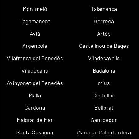
Montmeló
Talamanca
Tagamanent
Borredà
Avià
Artés
Argençola
Castellnou de Bages
Vilafranca del Penedès
Viladecavalls
Viladecans
Badalona
Avinyonet del Penedès
rrius
Malla
Castellcir
Cardona
Bellprat
Malgrat de Mar
Santpedor
Santa Susanna
Maria de Palautordera