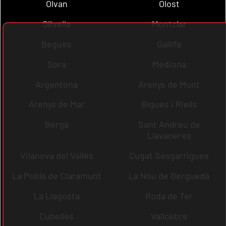
Olvan
Olost
Olivella
Montclar
Begues
Gallifa
Sora
Mediona
Argentona
Arenys de Munt
Arenys de Mar
Bigues i Riells
Berga
Sant Andreu de
Llavaneres
Vilanova del Vallès
Cugat Sesgarrigues
La Pobla de Claramunt
La Nou de Berguedà
La Llagosta
Roda de Ter
Cubelles
Vallcebre