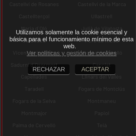
Castellví de Rosanes
Castellví de la Marca
Castellterçol
Ullastrell
Maria d´Oló
Julià de Vilatorta
Utilizamos solamente la cookie esencial y
básica para el funcionamiento mínimo de esta
Cardedeu
Pere de Ribes
web.
Vicenç dels Horts
Vicenç de Torelló
Ver políticas y gestión de cookies
Sadurní d´Osormort
Capolat
RECHAZAR
ACEPTAR
Capellades
Llinars del Vallès
Taradell
Fogars de Montclús
Fogars de la Selva
Montmaneu
Montmajor
Papiol
Palma de Cervelló
Teià