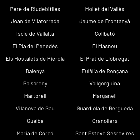
Pere de Riudebitlles
Mollet del Vallès
Joan de Vilatorrada
Jaume de Frontanyà
Iscle de Vallalta
Collbató
El Pla del Penedès
El Masnou
Els Hostalets de Pierola
El Prat de Llobregat
Balenyà
Eulàlia de Ronçana
Balsareny
Vallgorguina
Martorell
Marganell
Vilanova de Sau
Guardiola de Berguedà
Gualba
Granollers
Maria de Corcó
Sant Esteve Sesrovires